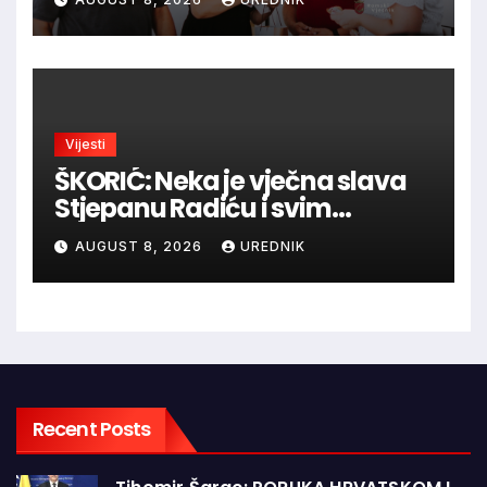
Vijesti
ŠKORIĆ: Neka je vječna slava
Stjepanu Radiću i svim
hrvatskim velikanima, a
AUGUST 8, 2026
UREDNIK
vječna zahvalnost hrvatskim
braniteljima
Recent Posts