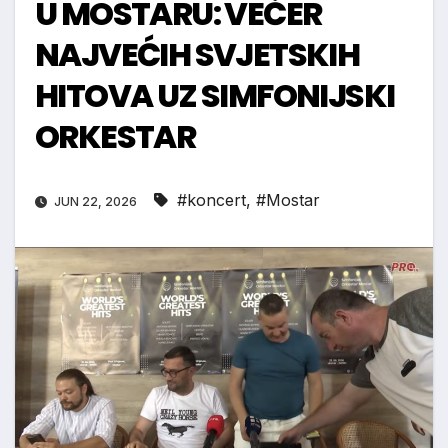
U MOSTARU: VEČER
NAJVEĆIH SVJETSKIH
HITOVA UZ SIMFONIJSKI
ORKESTAR
#koncert
,
#Mostar
JUN 22, 2026