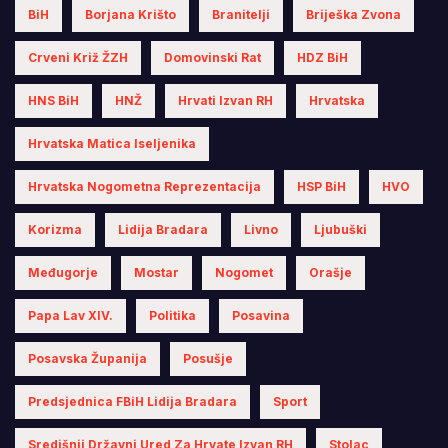
BiH
Borjana Krišto
Branitelji
Briješka Zvona
Crveni Križ ŽZH
Domovinski Rat
HDZ BiH
HNS BiH
HNŽ
Hrvati Izvan RH
Hrvatska
Hrvatska Matica Iseljenika
Hrvatska Nogometna Reprezentacija
HSP BiH
HVO
Korizma
Lidija Bradara
Livno
Ljubuški
Međugorje
Mostar
Nogomet
Orašje
Papa Lav XIV.
Politika
Posavina
Posavska Županija
Posušje
Predsjednica FBiH Lidija Bradara
Sport
Središnji Državni Ured Za Hrvate Izvan RH
Stolac