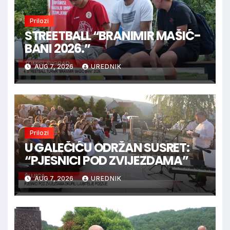
Prilozi
STREETBALL “BRANIMIR MAŠIĆ-
BANI 2026.”
AUG 7, 2026
UREDNIK
Prilozi
U GALEČIĆU ODRŽAN SUSRET:
“PJESNICI POD ZVIJEZDAMA”
AUG 7, 2026
UREDNIK