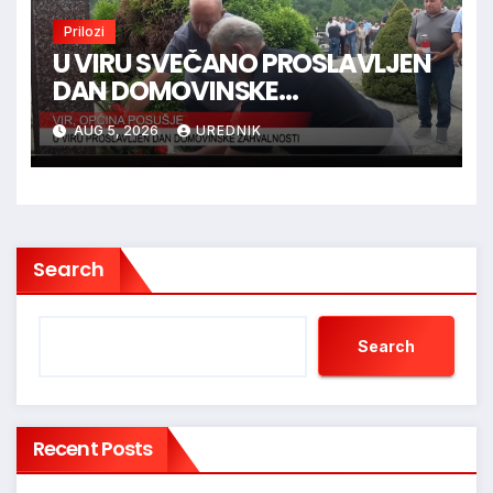
Prilozi
U VIRU SVEČANO PROSLAVLJEN
DAN DOMOVINSKE
ZAHVALNOSTI
AUG 5, 2026
UREDNIK
Search
Search
Recent Posts