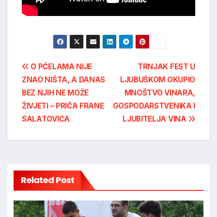
Post
O PČELAMA NIJE
TRNJAK FEST U
ZNAO NIŠTA, A DANAS
LJUBUŠKOM OKUPIO
navigation
BEZ NJIH NE MOŽE
MNOŠTVO VINARA,
ŽIVJETI – PRIČA FRANE
GOSPODARSTVENIKA I
SALATOVIĆA
LJUBITELJA VINA
Related Post