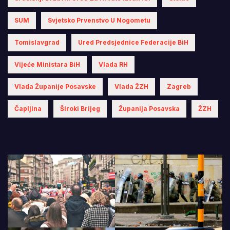
SUM
Svjetsko Prvenstvo U Nogometu
Tomislavgrad
Ured Predsjednice Federacije BiH
Vijeće Ministara BiH
Vlada RH
Vlada Županije Posavske
Vlada ŽZH
Zagreb
Čapljina
Široki Brijeg
Županija Posavska
ŽZH