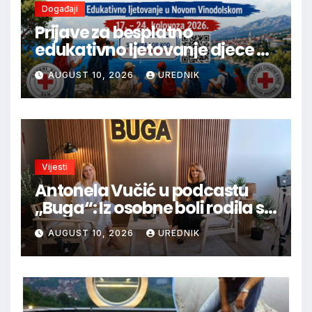
Događaji
Prijave za besplatno
edukativno ljetovanje djece u
Novom Vinodolskom
AUGUST 10, 2026
UREDNIK
Vijesti
Antonela Vučić u podcastu
„Buga“: Iz osobne boli rodila se
„Kuća nade“ za onkološke
AUGUST 10, 2026
UREDNIK
pacijente