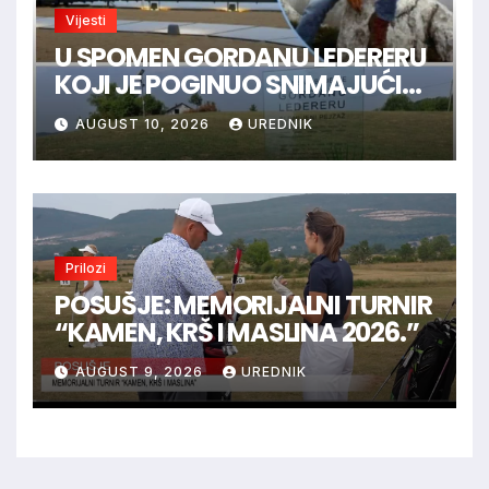
Vijesti
U SPOMEN GORDANU LEDERERU
KOJI JE POGINUO SNIMAJUĆI
ISTINU
AUGUST 10, 2026
UREDNIK
Prilozi
POSUŠJE: MEMORIJALNI TURNIR
“KAMEN, KRŠ I MASLINA 2026.”
AUGUST 9, 2026
UREDNIK