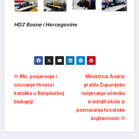
HDZ Bosne i Hercegovine
Post
Mir, povjerenje i
Ministrica Andrić
očuvanje Hrvata i
pratila Županijsko
navigation
katolika u Banjolučkoj
natjecanje učenika
biskupiji
srednjih škola iz
poznavanja hrvatske
književnosti