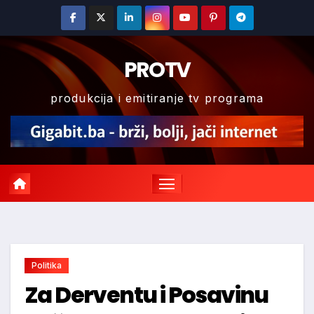
Skip
to
content
PROTV
produkcija i emitiranje tv programa
Politika
Za Derventu i Posavinu