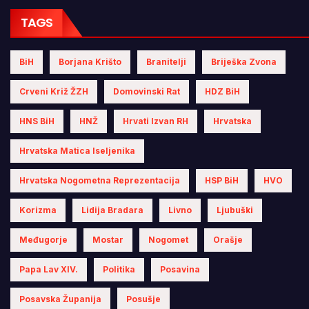
TAGS
BiH
Borjana Krišto
Branitelji
Briješka Zvona
Crveni Križ ŽZH
Domovinski Rat
HDZ BiH
HNS BiH
HNŽ
Hrvati Izvan RH
Hrvatska
Hrvatska Matica Iseljenika
Hrvatska Nogometna Reprezentacija
HSP BiH
HVO
Korizma
Lidija Bradara
Livno
Ljubuški
Međugorje
Mostar
Nogomet
Orašje
Papa Lav XIV.
Politika
Posavina
Posavska Županija
Posušje