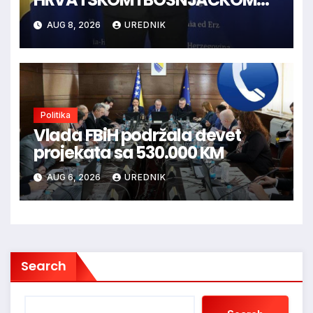
NARODU U BiH
AUG 8, 2026
UREDNIK
Politika
Vlada FBiH podržala devet
projekata sa 530.000 KM
AUG 6, 2026
UREDNIK
Search