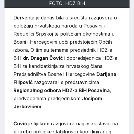
FOTO: HDZ BiH
Derventa je danas bila u središtu razgovora o
položaju hrvatskoga naroda u Posavini i
Republici Srpskoj te političkim okolnostima u
Bosni i Hercegovini uoči predstojećih Općih
izbora. O tim su temama predsjednik HDZ-a
BiH
dr. Dragan Čović
i dopredsjednica HDZ-a
BiH te kandidatkinja za hrvatskog člana
Predsjedništva Bosne i Hercegovine
Darijana
Filipović
razgovarali s predstavnicima
Regionalnog odbora HDZ-a BiH Posavina
,
predvođenima predsjednikom
Josipom
Jerkovićem
.
Čović
je tijekom razgovora naglasak stavio na
potrebu političke stabilnosti i koordiniranog