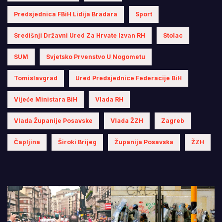
Predsjednica FBiH Lidija Bradara
Sport
Središnji Državni Ured Za Hrvate Izvan RH
Stolac
SUM
Svjetsko Prvenstvo U Nogometu
Tomislavgrad
Ured Predsjednice Federacije BiH
Vijeće Ministara BiH
Vlada RH
Vlada Županije Posavske
Vlada ŽZH
Zagreb
Čapljina
Široki Brijeg
Županija Posavska
ŽZH