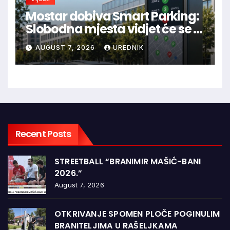
Mostar dobiva Smart Parking:
Slobodna mjesta vidjet će se u
aplikaciji
AUGUST 7, 2026
UREDNIK
Recent Posts
STREETBALL “BRANIMIR MAŠIĆ-BANI
2026.”
August 7, 2026
OTKRIVANJE SPOMEN PLOČE POGINULIM
BRANITELJIMA U RAŠELJKAMA