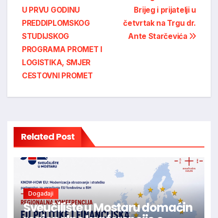
U PRVU GODINU
Brijeg i prijatelji u
navigation
PREDDIPLOMSKOG
četvrtak na Trgu dr.
STUDIJSKOG
Ante Starčevića
PROGRAMA PROMET I
LOGISTIKA, SMJER
CESTOVNI PROMET
Related Post
Događaji
Sveučilište u Mostaru domaćin