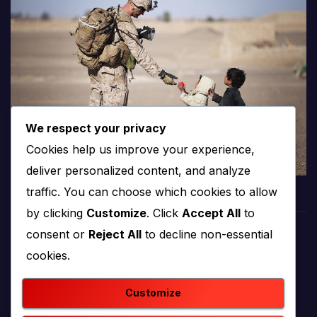
We respect your privacy
Cookies help us improve your experience,
deliver personalized content, and analyze
traffic. You can choose which cookies to allow
by clicking
Customize
. Click
Accept All
to
consent or
Reject All
to decline non-essential
PROTV
cookies.
produkcija i emitiranje tv programa
Customize