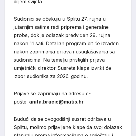
diljem svijeta.
Sudionici se očekuju u Splitu 27. rujna u
jutarnjim satima radi priprema i generalne
probe, dok je odlazak predviđen 29. rujna
nakon 11 sati. Detaljan program bit će izrađen
nakon zaprimanja prijava i usuglašavanja sa
sudionicima. Na temelju pristiglih prijava
umjetnički direktor Susreta klapa izvršit će
izbor sudionika za 2026. godinu.
Prijave se zaprimaju na adresu e-
pošte:
anita.bracic@matis.hr
Budući da se ovogodišnji susret održava u
Splitu, molimo prijavljene klape da svoj dolazak
planiraju prema informacijama o smještaju i