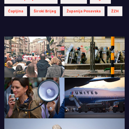
Čapljina
Široki Brijeg
Županija Posavska
ŽZH