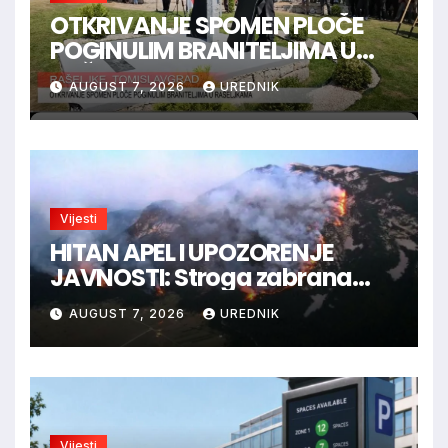
OTKRIVANJE SPOMEN PLOČE
POGINULIM BRANITELJIMA U
RAŠELJKAMA
AUGUST 7, 2026
UREDNIK
Vijesti
HITAN APEL I UPOZORENJE
JAVNOSTI: Stroga zabrana
loženja vatre u Parku prirode
AUGUST 7, 2026
UREDNIK
Blidinje!
Vijesti