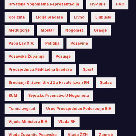
Hrvatska Nogometna Reprezentacija
HSP BiH
HVO
Korizma
Lidija Bradara
Livno
Ljubuški
Međugorje
Mostar
Nogomet
Orašje
Papa Lav XIV.
Politika
Posavina
Posavska Županija
Posušje
Predsjednica FBiH Lidija Bradara
Sport
Središnji Državni Ured Za Hrvate Izvan RH
Stolac
SUM
Svjetsko Prvenstvo U Nogometu
Tomislavgrad
Ured Predsjednice Federacije BiH
Vijeće Ministara BiH
Vlada RH
Vlada Županije Posavske
Vlada ŽZH
Zagreb