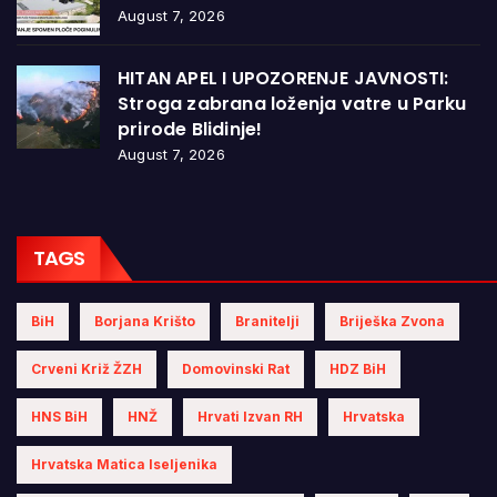
August 7, 2026
HITAN APEL I UPOZORENJE JAVNOSTI:
Stroga zabrana loženja vatre u Parku
prirode Blidinje!
August 7, 2026
TAGS
BiH
Borjana Krišto
Branitelji
Briješka Zvona
Crveni Križ ŽZH
Domovinski Rat
HDZ BiH
HNS BiH
HNŽ
Hrvati Izvan RH
Hrvatska
Hrvatska Matica Iseljenika