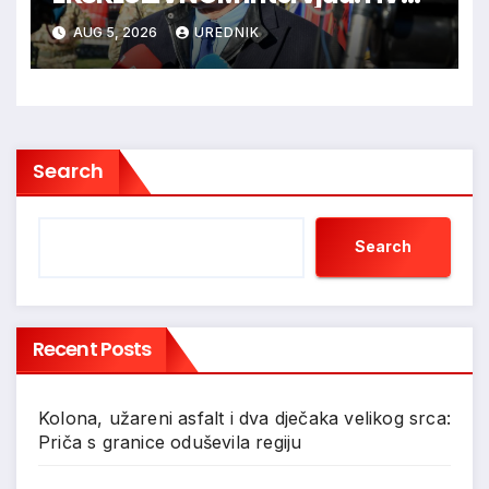
je trebao ući u Vukovar preko
AUG 5, 2026
UREDNIK
Marinaca, Bogdanovaca i
Bršadina
Search
Search
Recent Posts
Kolona, užareni asfalt i dva dječaka velikog srca:
Priča s granice oduševila regiju