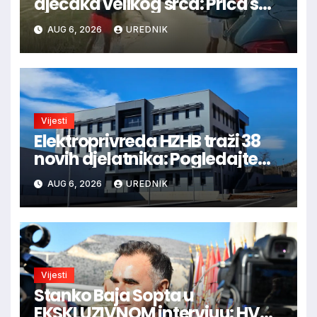
dječaka velikog srca: Priča s
granice oduševila regiju
AUG 6, 2026
UREDNIK
Vijesti
Elektroprivreda HZHB traži 38
novih djelatnika: Pogledajte
otvorena radna mjesta po
AUG 6, 2026
UREDNIK
gradovima
Vijesti
Stanko Baja Sopta u
EKSKLUZIVNOM intervjuu: HVO