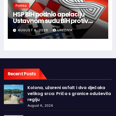
Politika
HSP BiH podnio apelaciju
Ustavnom sudu BiH protiv
ovjere kandidature Slavena
AUGUST 6, 2026
UREDNIK
Kovačevića
Recent Posts
Kolona, užareni asfalt i dva dječaka
velikog srca: Priča s granice oduševila
regiju
August 6, 2026