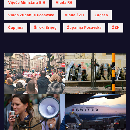
Vijeće Ministara BiH
Vlada RH
Vlada Županije Posavske
Vlada ŽZH
Zagreb
Čapljina
Široki Brijeg
Županija Posavska
ŽZH