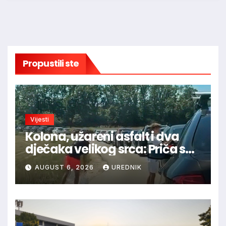
Propustili ste
Vijesti
Kolona, užareni asfalt i dva
dječaka velikog srca: Priča s
granice oduševila regiju
AUGUST 6, 2026
UREDNIK