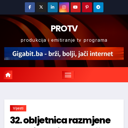
Skip
to
content
PROTV
produkcija i emitiranje tv programa
Vijesti
32. obljetnica razmjene