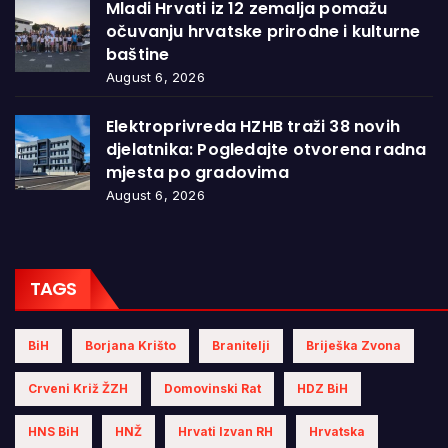
Mladi Hrvati iz 12 zemalja pomažu
očuvanju hrvatske prirodne i kulturne
baštine
August 6, 2026
Elektroprivreda HZHB traži 38 novih
djelatnika: Pogledajte otvorena radna
mjesta po gradovima
August 6, 2026
TAGS
BiH
Borjana Krišto
Branitelji
Briješka Zvona
Crveni Križ ŽZH
Domovinski Rat
HDZ BiH
HNS BiH
HNŽ
Hrvati Izvan RH
Hrvatska