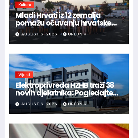
Kultura
Mladi Hrvati iz 12 zemalja
pomažu očuvanju hrvatske
prirodne i kulturne baštine
AUGUST 6, 2026
UREDNIK
Vijesti
Elektroprivreda HZHB traži 38
novih djelatnika: Pogledajte
otvorena radna mjesta po
AUGUST 6, 2026
UREDNIK
gradovima