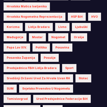
Hrvatska Matica Iseljenika
Hrvatska Nogometna Reprezentacija
HSP BiH
HVO
Korizma
Lidija Bradara
Livno
Ljubuški
Međugorje
Mostar
Nogomet
Orašje
Papa Lav XIV.
Politika
Posavina
Posavska Županija
Posušje
Predsjednica FBiH Lidija Bradara
Sport
Središnji Državni Ured Za Hrvate Izvan RH
Stolac
SUM
Svjetsko Prvenstvo U Nogometu
Tomislavgrad
Ured Predsjednice Federacije BiH