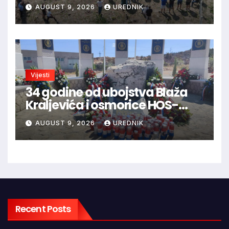
AUGUST 9, 2026
UREDNIK
Vijesti
34 godine od ubojstva Blaža
Kraljevića i osmorice HOS-
ovaca: Danas najavljen novi
AUGUST 9, 2026
UREDNIK
sudski postupak
Recent Posts