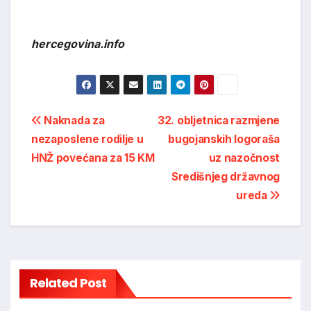
hercegovina.info
Post
Naknada za
32. obljetnica razmjene
nezaposlene rodilje u
bugojanskih logoraša
navigation
HNŽ povećana za 15 KM
uz nazočnost
Središnjeg državnog
ureda
Related Post