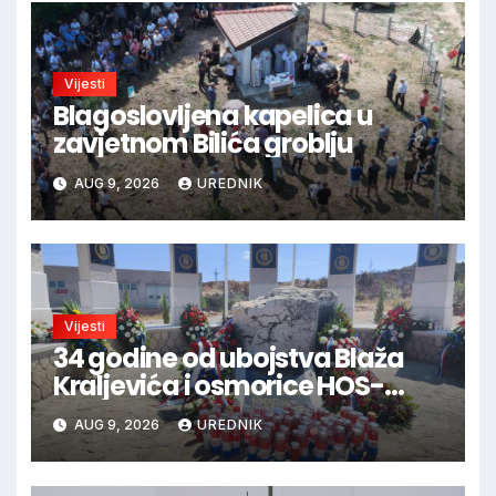
Vijesti
Blagoslovljena kapelica u
zavjetnom Bilića groblju
AUG 9, 2026
UREDNIK
Vijesti
34 godine od ubojstva Blaža
Kraljevića i osmorice HOS-
ovaca: Danas najavljen novi
AUG 9, 2026
UREDNIK
sudski postupak