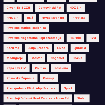
Crveni Križ ŽZH
Domovinski Rat
HDZ BiH
HNS BiH
HNŽ
Hrvati Izvan RH
Hrvatska
Hrvatska Matica Iseljenika
Hrvatska Nogometna Reprezentacija
HSP BiH
HVO
Korizma
Lidija Bradara
Livno
Ljubuški
Međugorje
Mostar
Nogomet
Orašje
Papa Lav XIV.
Politika
Posavina
Posavska Županija
Posušje
Predsjednica FBiH Lidija Bradara
Sport
Središnji Državni Ured Za Hrvate Izvan RH
Stolac