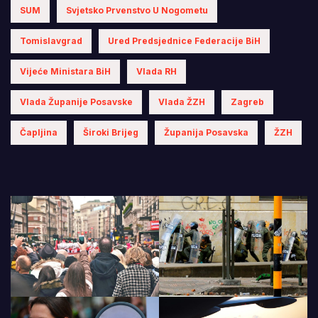
SUM
Svjetsko Prvenstvo U Nogometu
Tomislavgrad
Ured Predsjednice Federacije BiH
Vijeće Ministara BiH
Vlada RH
Vlada Županije Posavske
Vlada ŽZH
Zagreb
Čapljina
Široki Brijeg
Županija Posavska
ŽZH