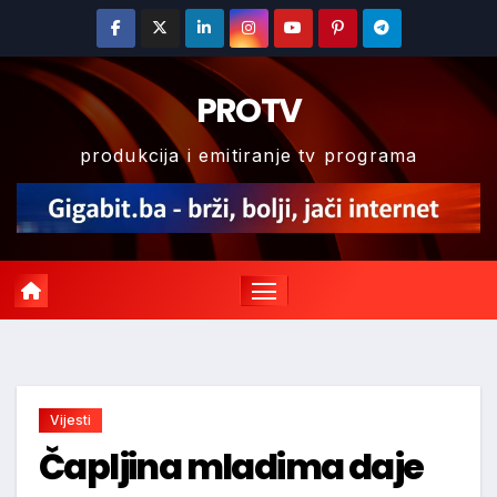
Skip
to
content
PROTV
produkcija i emitiranje tv programa
Vijesti
Čapljina mladima daje