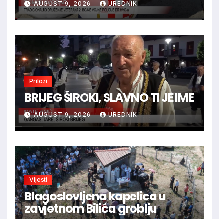
AUGUST 9, 2026
UREDNIK
TOMISLAVGRAD
Prilozi
BRIJEG ŠIROKI, SLAVNO TI JE IME
AUGUST 9, 2026
UREDNIK
Vijesti
Blagoslovljena kapelica u
zavjetnom Bilića groblju