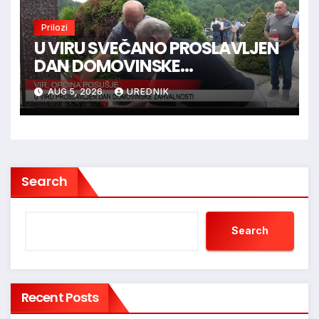
Prilozi
U VIRU SVEČANO PROSLAVLJEN
DAN DOMOVINSKE
ZAHVALNOSTI
AUG 5, 2026
UREDNIK
Search
Search
Recent Posts