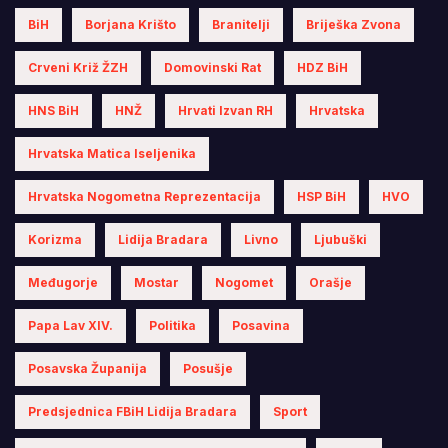
BiH
Borjana Krišto
Branitelji
Briješka Zvona
Crveni Križ ŽZH
Domovinski Rat
HDZ BiH
HNS BiH
HNŽ
Hrvati Izvan RH
Hrvatska
Hrvatska Matica Iseljenika
Hrvatska Nogometna Reprezentacija
HSP BiH
HVO
Korizma
Lidija Bradara
Livno
Ljubuški
Međugorje
Mostar
Nogomet
Orašje
Papa Lav XIV.
Politika
Posavina
Posavska Županija
Posušje
Predsjednica FBiH Lidija Bradara
Sport