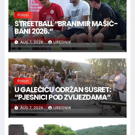
Prilozi
STREETBALL “BRANIMIR MAŠIĆ-
BANI 2026.”
AUG 7, 2026
UREDNIK
Prilozi
U GALEČIĆU ODRŽAN SUSRET:
“PJESNICI POD ZVIJEZDAMA”
AUG 7, 2026
UREDNIK