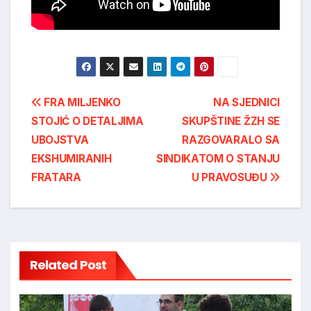
Post
FRA MILJENKO
NA SJEDNICI
STOJIĆ O DETALJIMA
SKUPŠTINE ŽZH SE
navigation
UBOJSTVA
RAZGOVARALO SA
EKSHUMIRANIH
SINDIKATOM O STANJU
FRATARA
U PRAVOSUĐU
Related Post