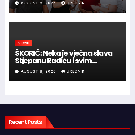
AUGUST 8, 2026
UREDNIK
Vijesti
ŠKORIĆ: Neka je vječna slava
Stjepanu Radiću i svim
hrvatskim velikanima, a
AUGUST 8, 2026
UREDNIK
vječna zahvalnost hrvatskim
braniteljima
Recent Posts