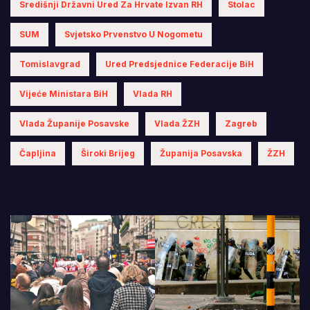
Središnji Državni Ured Za Hrvate Izvan RH
Stolac
SUM
Svjetsko Prvenstvo U Nogometu
Tomislavgrad
Ured Predsjednice Federacije BiH
Vijeće Ministara BiH
Vlada RH
Vlada Županije Posavske
Vlada ŽZH
Zagreb
Čapljina
Široki Brijeg
Županija Posavska
ŽZH