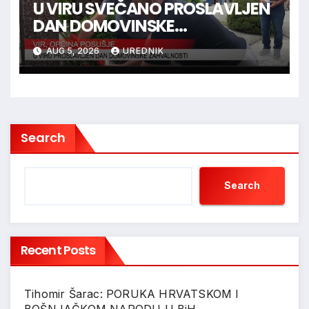
U VIRU SVEČANO PROSLAVLJEN
DAN DOMOVINSKE
ZAHVALNOSTI
AUG 5, 2026
UREDNIK
Search
Search
Recent Posts
Tihomir Šarac: PORUKA HRVATSKOM I
BOŠNJAČKOM NARODU U BiH