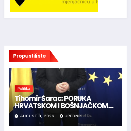
Propustili ste
Politika
Tihomir Šarac: PORUKA
HRVATSKOM I BOŠNJAČKOM
NARODU U BiH
AUGUST 8, 2026
UREDNIK