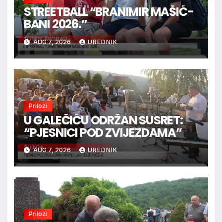
STREETBALL “BRANIMIR MAŠIĆ-
BANI 2026.”
AUG 7, 2026
UREDNIK
Prilozi
U GALEČIĆU ODRŽAN SUSRET:
“PJESNICI POD ZVIJEZDAMA”
AUG 7, 2026
UREDNIK
Prilozi