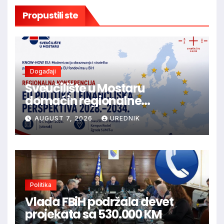
Propustili ste
Događaji
Sveučilište u Mostaru
domaćin regionalne
konferencije o budućnosti EU
AUGUST 7, 2026
UREDNIK
politika i financijske
perspektive 2028.–2034.
Politika
Vlada FBiH podržala devet
projekata sa 530.000 KM