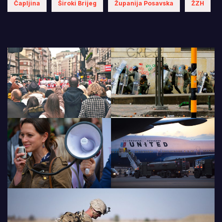
Čapljina
Široki Brijeg
Županija Posavska
ŽZH