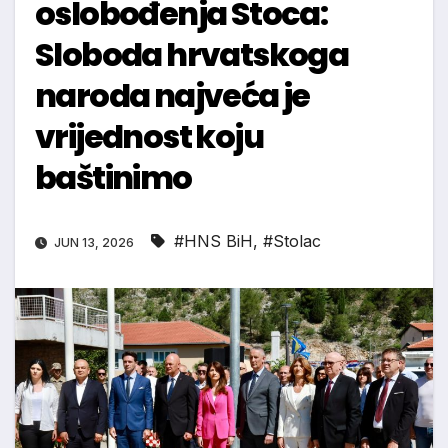
oslobođenja Stoca:
Sloboda hrvatskoga
naroda najveća je
vrijednost koju
baštinimo
#HNS BiH
,
#Stolac
JUN 13, 2026