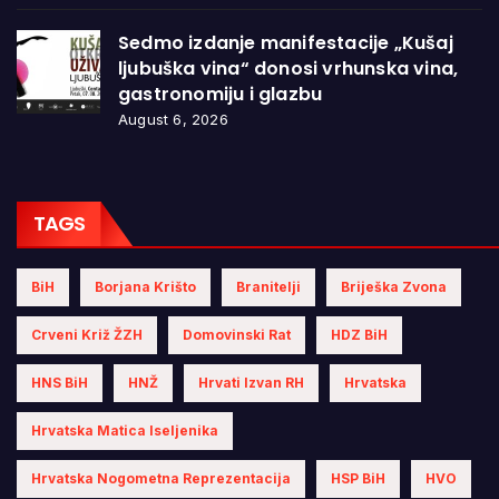
Sedmo izdanje manifestacije „Kušaj
ljubuška vina“ donosi vrhunska vina,
gastronomiju i glazbu
August 6, 2026
TAGS
BiH
Borjana Krišto
Branitelji
Briješka Zvona
Crveni Križ ŽZH
Domovinski Rat
HDZ BiH
HNS BiH
HNŽ
Hrvati Izvan RH
Hrvatska
Hrvatska Matica Iseljenika
Hrvatska Nogometna Reprezentacija
HSP BiH
HVO