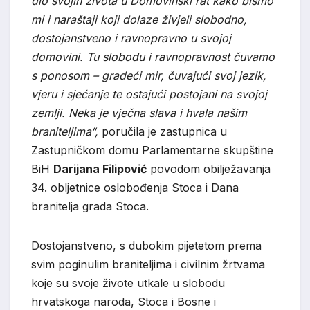
dio svojih života u Domovinski rat kako bismo
mi i naraštaji koji dolaze živjeli slobodno,
dostojanstveno i ravnopravno u svojoj
domovini. Tu slobodu i ravnopravnost čuvamo
s ponosom – gradeći mir, čuvajući svoj jezik,
vjeru i sjećanje te ostajući postojani na svojoj
zemlji. Neka je vječna slava i hvala našim
braniteljima“,
poručila je zastupnica u
Zastupničkom domu Parlamentarne skupštine
BiH
Darijana Filipović
povodom obilježavanja
34. obljetnice oslobođenja Stoca i Dana
branitelja grada Stoca.
Dostojanstveno, s dubokim pijetetom prema
svim poginulim braniteljima i civilnim žrtvama
koje su svoje živote utkale u slobodu
hrvatskoga naroda, Stoca i Bosne i