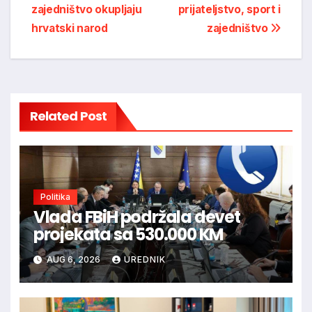
zajedništvo okupljaju
prijateljstvo, sport i
hrvatski narod
zajedništvo
Related Post
Politika
Vlada FBiH podržala devet
projekata sa 530.000 KM
AUG 6, 2026
UREDNIK