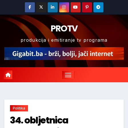
Skip
to
content
PROTV
produkcija i emitiranje tv programa
Politika
34. obljetnica