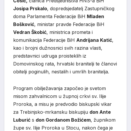
Ćosić,
članica Predsjedništva HNS-a BiH
Josipa Prskalo
, dopredsjedatelj Zastupničkog
doma Parlamenta Federacije BiH
Mladen
Bošković
, ministar pravde Federacije BiH
Vedran Škobić
, ministrica prometa i
komunikacija Federacije BiH
Andrijana Katić
,
kao i brojni dužnosnici svih razina vlasti,
predstavnici udruga proisteklih iz
Domovinskog rata, hrvatski branitelji te članovi
obitelji poginulih, nestalih i umrlih branitelja.
Program obilježavanja započeo je svetom
misom zahvalnicom u župnoj crkvi sv. Ilije
Proroka, a misu je predvodio biskupski vikar
za Trebinjsko-mrkansku biskupiju
don Ante
Luburić
s
don Gordanom Božićem
, župnikom
župe sv. Ilije Proroka u Stocu, nakon čega je