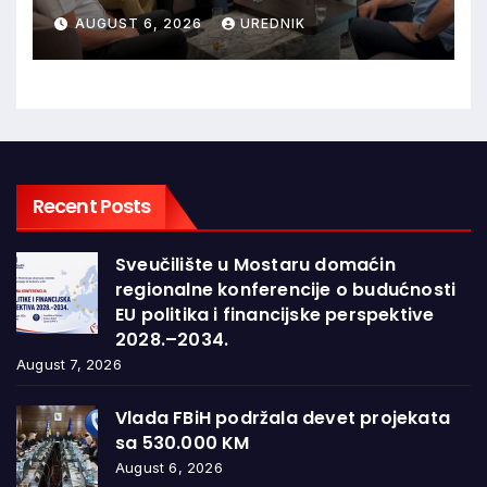
Jajca uz pokroviteljstvo HNS-a
AUGUST 6, 2026
UREDNIK
BiH
Recent Posts
Sveučilište u Mostaru domaćin
regionalne konferencije o budućnosti
EU politika i financijske perspektive
2028.–2034.
August 7, 2026
Vlada FBiH podržala devet projekata
sa 530.000 KM
August 6, 2026