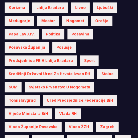
Korizma
Lidija Bradara
Livno
Ljubuški
Međugorje
Mostar
Nogomet
Orašje
Papa Lav XIV.
Politika
Posavina
Posavska Županija
Posušje
Predsjednica FBiH Lidija Bradara
Sport
Središnji Državni Ured Za Hrvate Izvan RH
Stolac
SUM
Svjetsko Prvenstvo U Nogometu
Tomislavgrad
Ured Predsjednice Federacije BiH
Vijeće Ministara BiH
Vlada RH
Vlada Županije Posavske
Vlada ŽZH
Zagreb