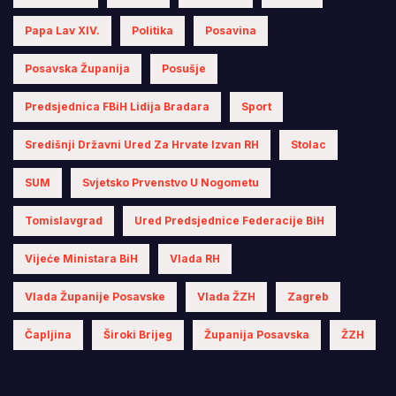
Papa Lav XIV.
Politika
Posavina
Posavska Županija
Posušje
Predsjednica FBiH Lidija Bradara
Sport
Središnji Državni Ured Za Hrvate Izvan RH
Stolac
SUM
Svjetsko Prvenstvo U Nogometu
Tomislavgrad
Ured Predsjednice Federacije BiH
Vijeće Ministara BiH
Vlada RH
Vlada Županije Posavske
Vlada ŽZH
Zagreb
Čapljina
Široki Brijeg
Županija Posavska
ŽZH