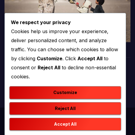
We respect your privacy
Cookies help us improve your experience,
deliver personalized content, and analyze
traffic. You can choose which cookies to allow
by clicking
Customize
. Click
Accept All
to
consent or
Reject All
to decline non-essential
PROTV
cookies.
produkcija i emitiranje tv programa
Customize
Reject All
Proudly powered by WordPress
|
Theme: newstack by
Accept All
Themeansar
.