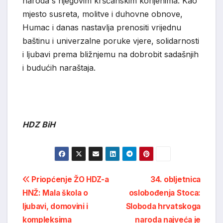
naroda s njegovim kršćanskim korijenima. Kao
mjesto susreta, molitve i duhovne obnove,
Humac i danas nastavlja prenositi vrijednu
baštinu i univerzalne poruke vjere, solidarnosti
i ljubavi prema bližnjemu na dobrobit sadašnjih
i budućih naraštaja.
HDZ BiH
Post
Priopćenje ŽO HDZ-a
34. obljetnica
HNŽ: Mala škola o
oslobođenja Stoca:
navigation
ljubavi, domovini i
Sloboda hrvatskoga
kompleksima
naroda najveća je