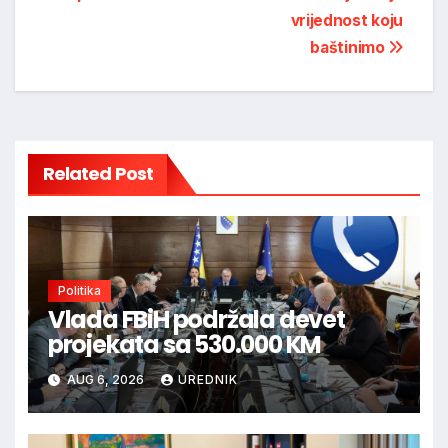
vrijednost koju
baštinimo
Related Post
Politika
Vlada FBiH podržala devet
projekata sa 530.000 KM
AUG 6, 2026
UREDNIK