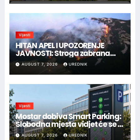
Vijesti
HITAN APEL I UPOZORENJE
JAVNOSTI: Stroga zabrana
loženja vatre u Parku prirode
AUGUST 7, 2026
UREDNIK
Blidinje!
Vijesti
Mostar dobiva Smart Parking:
Slobodna mjesta vidjet će se u
aplikaciji
AUGUST 7, 2026
UREDNIK