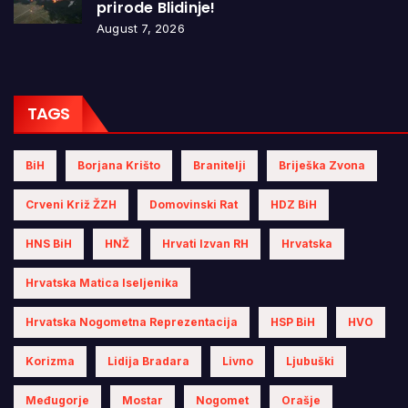
prirode Blidinje!
August 7, 2026
TAGS
BiH
Borjana Krišto
Branitelji
Briješka Zvona
Crveni Križ ŽZH
Domovinski Rat
HDZ BiH
HNS BiH
HNŽ
Hrvati Izvan RH
Hrvatska
Hrvatska Matica Iseljenika
Hrvatska Nogometna Reprezentacija
HSP BiH
HVO
Korizma
Lidija Bradara
Livno
Ljubuški
Međugorje
Mostar
Nogomet
Orašje