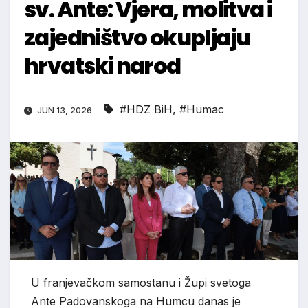
sv. Ante: Vjera, molitva i
zajedništvo okupljaju
hrvatski narod
#HDZ BiH
,
#Humac
JUN 13, 2026
U franjevačkom samostanu i Župi svetoga
Ante Padovanskoga na Humcu danas je