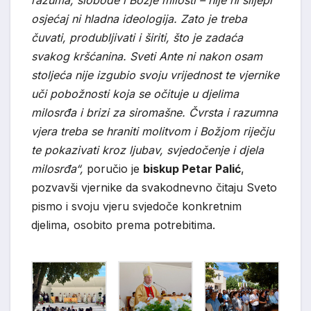
razuma, slobode i Božje milosti – nije ni slijepi
osjećaj ni hladna ideologija. Zato je treba
čuvati, produbljivati i širiti, što je zadaća
svakog kršćanina. Sveti Ante ni nakon osam
stoljeća nije izgubio svoju vrijednost te vjernike
uči pobožnosti koja se očituje u djelima
milosrđa i brizi za siromašne. Čvrsta i razumna
vjera treba se hraniti molitvom i Božjom riječju
te pokazivati kroz ljubav, svjedočenje i djela
milosrđa“,
poručio je
biskup Petar Palić
,
pozvavši vjernike da svakodnevno čitaju Sveto
pismo i svoju vjeru svjedoče konkretnim
djelima, osobito prema potrebitima.