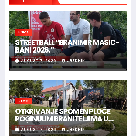
Prilozi
STREETBALL “BRANIMIR MAŠIĆ-
BANI 2026.”
AUGUST 7, 2026
UREDNIK
Vijesti
OTKRIVANJE SPOMEN PLOČE
POGINULIM BRANITELJIMA U
RAŠELJKAMA
AUGUST 7, 2026
UREDNIK