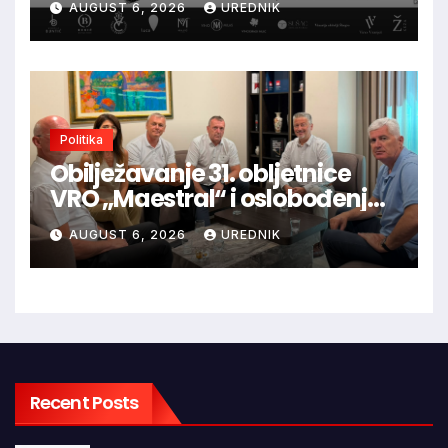
AUGUST 6, 2026
UREDNIK
glazbu
Politika
Obilježavanje 31. obljetnice
VRO „Maestral“ i oslobođenja
Jajca uz pokroviteljstvo HNS-a
AUGUST 6, 2026
UREDNIK
BiH
Recent Posts