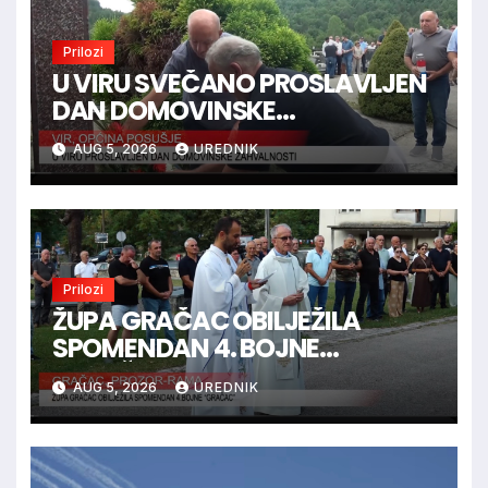
Prilozi
U VIRU SVEČANO PROSLAVLJEN
DAN DOMOVINSKE
ZAHVALNOSTI
AUG 5, 2026
UREDNIK
Prilozi
ŽUPA GRAČAC OBILJEŽILA
SPOMENDAN 4. BOJNE
“GRAČAC”
AUG 5, 2026
UREDNIK