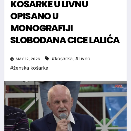
KOŠARKE U LIVNU
OPISANO U
MONOGRAFIJI
SLOBODANA CICE LALIĆA
#košarka
,
#Livno
,
MAY 12, 2026
#ženska košarka