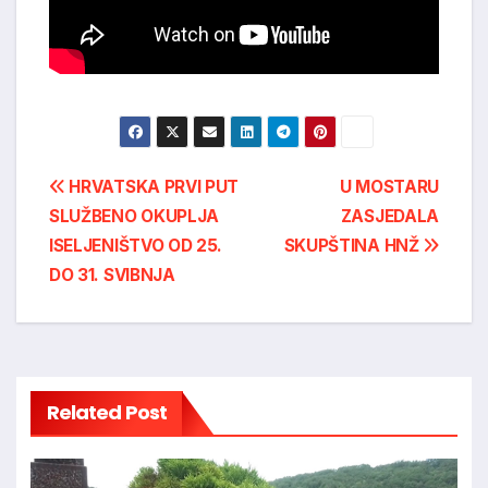
Post
HRVATSKA PRVI PUT
U MOSTARU
SLUŽBENO OKUPLJA
ZASJEDALA
navigation
ISELJENIŠTVO OD 25.
SKUPŠTINA HNŽ
DO 31. SVIBNJA
Related Post