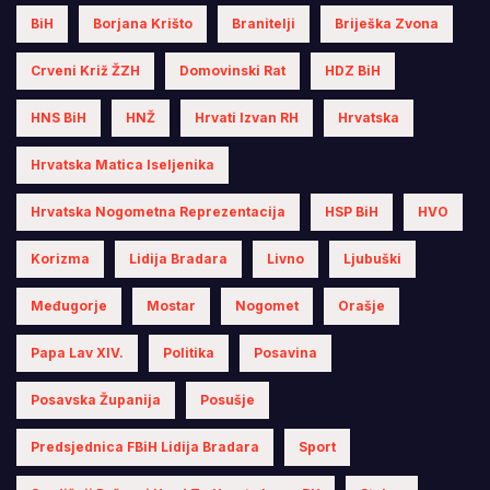
BiH
Borjana Krišto
Branitelji
Briješka Zvona
Crveni Križ ŽZH
Domovinski Rat
HDZ BiH
HNS BiH
HNŽ
Hrvati Izvan RH
Hrvatska
Hrvatska Matica Iseljenika
Hrvatska Nogometna Reprezentacija
HSP BiH
HVO
Korizma
Lidija Bradara
Livno
Ljubuški
Međugorje
Mostar
Nogomet
Orašje
Papa Lav XIV.
Politika
Posavina
Posavska Županija
Posušje
Predsjednica FBiH Lidija Bradara
Sport