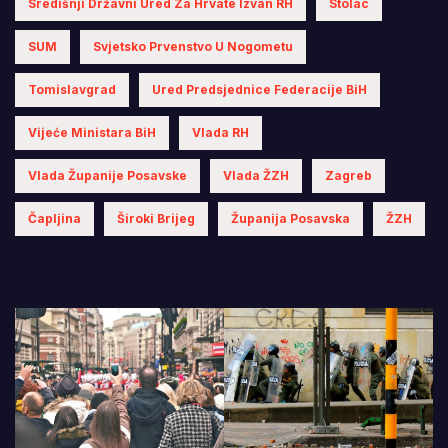
Središnji Državni Ured Za Hrvate Izvan RH
Stolac
SUM
Svjetsko Prvenstvo U Nogometu
Tomislavgrad
Ured Predsjednice Federacije BiH
Vijeće Ministara BiH
Vlada RH
Vlada Županije Posavske
Vlada ŽZH
Zagreb
Čapljina
Široki Brijeg
Županija Posavska
ŽZH