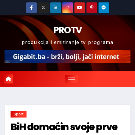
Skip
to
content
PROTV
produkcija i emitiranje tv programa
Sport
BiH domaćin svoje prve