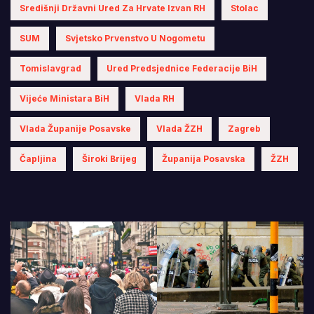
Središnji Državni Ured Za Hrvate Izvan RH
Stolac
SUM
Svjetsko Prvenstvo U Nogometu
Tomislavgrad
Ured Predsjednice Federacije BiH
Vijeće Ministara BiH
Vlada RH
Vlada Županije Posavske
Vlada ŽZH
Zagreb
Čapljina
Široki Brijeg
Županija Posavska
ŽZH