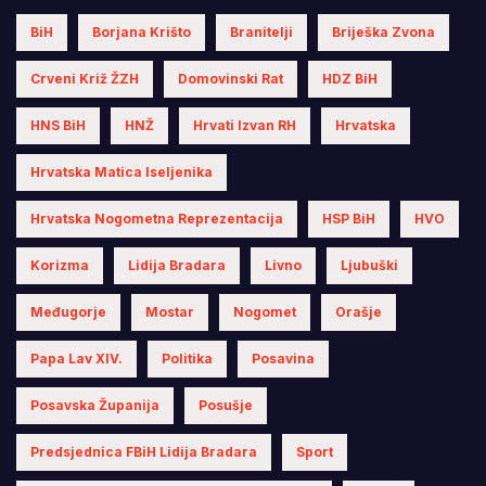
BiH
Borjana Krišto
Branitelji
Briješka Zvona
Crveni Križ ŽZH
Domovinski Rat
HDZ BiH
HNS BiH
HNŽ
Hrvati Izvan RH
Hrvatska
Hrvatska Matica Iseljenika
Hrvatska Nogometna Reprezentacija
HSP BiH
HVO
Korizma
Lidija Bradara
Livno
Ljubuški
Međugorje
Mostar
Nogomet
Orašje
Papa Lav XIV.
Politika
Posavina
Posavska Županija
Posušje
Predsjednica FBiH Lidija Bradara
Sport