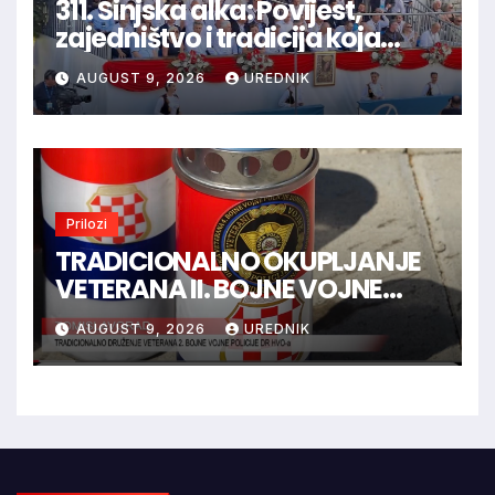
311. Sinjska alka: Povijest,
zajedništvo i tradicija koja
spaja hrvatski narod
AUGUST 9, 2026
UREDNIK
Prilozi
TRADICIONALNO OKUPLJANJE
VETERANA II. BOJNE VOJNE
POLICIJE HVO-a -
AUGUST 9, 2026
UREDNIK
TOMISLAVGRAD