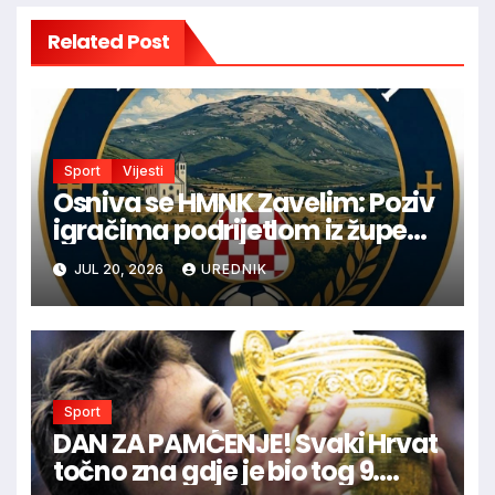
Related Post
Sport
Vijesti
Osniva se HMNK Zavelim: Poziv
igračima podrijetlom iz župe
Vinica da postanu dio nove
JUL 20, 2026
UREDNIK
sportske priče
Sport
DAN ZA PAMĆENJE! Svaki Hrvat
točno zna gdje je bio tog 9.