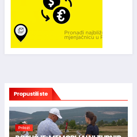
Propustili ste
Prilozi