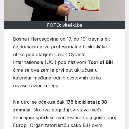
FOTO: viteški.ba
Bosna i Hercegovina od 17. do 19. travnja bit
će domaćin prve profesionalne biciklističke
utrke pod okriljem
Union Cycliste
Internationale
(UCI) pod nazivom
Tour of BiH
,
čime se ova zemlja prvi put uključuje u
kalendar međunarodnih cestovnih utrka
najviše razine u regiji.
Na utrci se očekuje čak
175 biciklista iz 38
zemalja
, što ovaj događaj svrstava među
značajnije sportske manifestacije u jugoistočnoj
Europi. Organizatori ističu kako BiH ovim