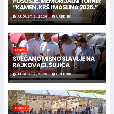
POSUŠJE: MEMORIJALNI TURNIR
“KAMEN, KRŠ I MASLINA 2026.”
AUGUST 9, 2026
UREDNIK
Prilozi
SVEČANO MISNO SLAVLJE NA
RAJKOVAČI, ŠUJICA
AUGUST 9, 2026
UREDNIK
Politika