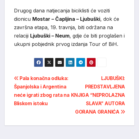
Drugog dana natjecanja biciklisti će voziti
dionicu
Mostar – Čapljina – Ljubuški
, dok će
završna etapa, 19. travnja, biti održana na
relaciji
Ljubuški – Neum
, gdje će biti proglašen i
ukupni pobjednik prvog izdanja Tour of BiH.
Post
Pala konačna odluka:
LJUBUŠKI:
Španjolska i Argentina
PREDSTAVLJENA
navigation
neće igrati zbog rata na
KNJIGA “NEPROLAZNA
Bliskom istoku
SLAVA” AUTORA
GORANA GRANIĆA