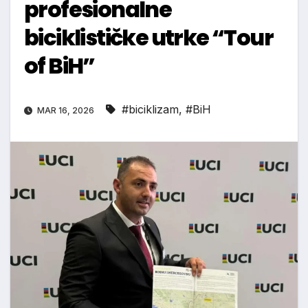
profesionalne
biciklističke utrke “Tour
of BiH”
#biciklizam
,
#BiH
MAR 16, 2026