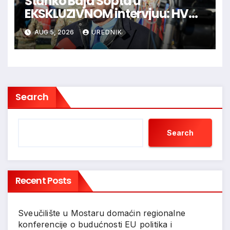
Stanko Baja Sopta u
EKSKLUZIVNOM intervjuu: HVO
je trebao ući u Vukovar preko
AUG 5, 2026
UREDNIK
Marinaca, Bogdanovaca i
Bršadina
Search
Search
Recent Posts
Sveučilište u Mostaru domaćin regionalne
konferencije o budućnosti EU politika i