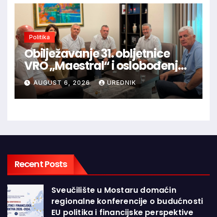
Politika
Obilježavanje 31. obljetnice
VRO „Maestral“ i oslobođenja
Jajca uz pokroviteljstvo HNS-a
AUGUST 6, 2026
UREDNIK
BiH
Recent Posts
Sveučilište u Mostaru domaćin
regionalne konferencije o budućnosti
EU politika i financijske perspektive