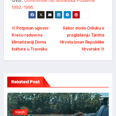
Izvor:
Domovinski rat: Bosanska Posavina
1992.-1995.
Post
Potpisan ugovor:
Sabor donio Odluku o
Kreću radovi na
proglašenju Tjedna
navigation
klimatizaciji Doma
Hrvata izvan Republike
kulture u Travniku
Hrvatske
Related Post
Vijesti