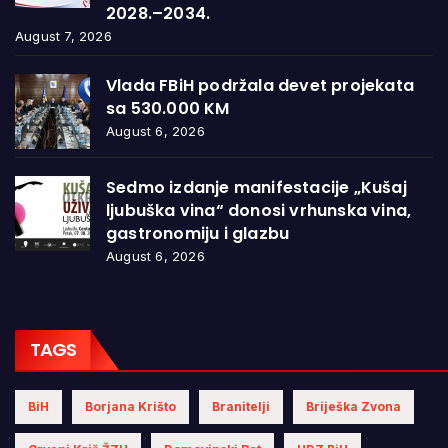
2028.–2034.
August 7, 2026
Vlada FBiH podržala devet projekata
sa 530.000 KM
August 6, 2026
Sedmo izdanje manifestacije „Kušaj
ljubuška vina“ donosi vrhunska vina,
gastronomiju i glazbu
August 6, 2026
TAGS
BiH
Borjana Krišto
Branitelji
Briješka Zvona