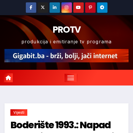
Skip
to
content
PROTV
produkcija i emitiranje tv programa
Vijesti
Boderište 1993.: Napad