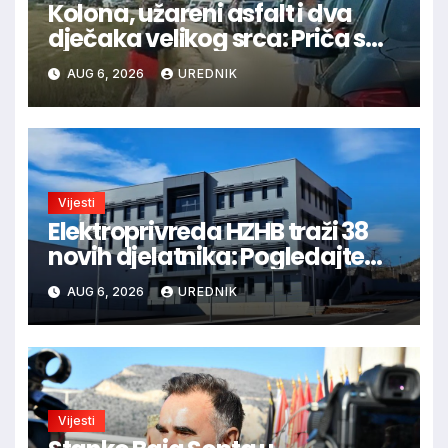
Kolona, užareni asfalt i dva
dječaka velikog srca: Priča s
granice oduševila regiju
AUG 6, 2026
UREDNIK
Vijesti
Elektroprivreda HZHB traži 38
novih djelatnika: Pogledajte
otvorena radna mjesta po
AUG 6, 2026
UREDNIK
gradovima
Vijesti