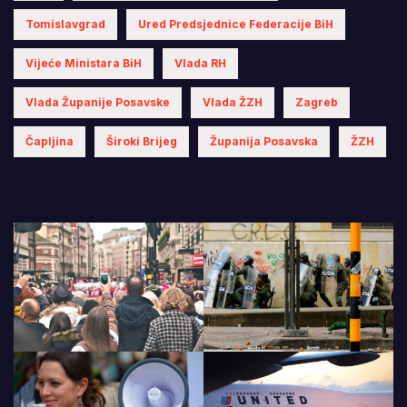
Tomislavgrad
Ured Predsjednice Federacije BiH
Vijeće Ministara BiH
Vlada RH
Vlada Županije Posavske
Vlada ŽZH
Zagreb
Čapljina
Široki Brijeg
Županija Posavska
ŽZH