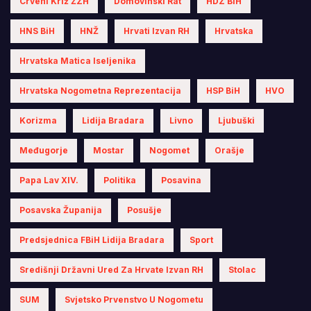
Crveni Križ ŽZH
Domovinski Rat
HDZ BiH
HNS BiH
HNŽ
Hrvati Izvan RH
Hrvatska
Hrvatska Matica Iseljenika
Hrvatska Nogometna Reprezentacija
HSP BiH
HVO
Korizma
Lidija Bradara
Livno
Ljubuški
Međugorje
Mostar
Nogomet
Orašje
Papa Lav XIV.
Politika
Posavina
Posavska Županija
Posušje
Predsjednica FBiH Lidija Bradara
Sport
Središnji Državni Ured Za Hrvate Izvan RH
Stolac
SUM
Svjetsko Prvenstvo U Nogometu