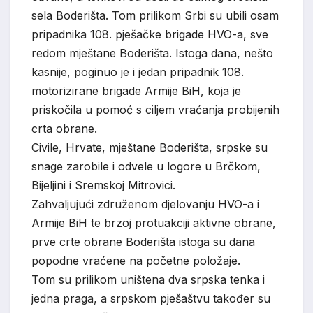
sela Boderišta. Tom prilikom Srbi su ubili osam
pripadnika 108. pješačke brigade HVO-a, sve
redom mještane Boderišta. Istoga dana, nešto
kasnije, poginuo je i jedan pripadnik 108.
motorizirane brigade Armije BiH, koja je
priskočila u pomoć s ciljem vraćanja probijenih
crta obrane.
Civile, Hrvate, mještane Boderišta, srpske su
snage zarobile i odvele u logore u Brčkom,
Bijeljini i Sremskoj Mitrovici.
Zahvaljujući združenom djelovanju HVO-a i
Armije BiH te brzoj protuakciji aktivne obrane,
prve crte obrane Boderišta istoga su dana
popodne vraćene na početne položaje.
Tom su prilikom uništena dva srpska tenka i
jedna praga, a srpskom pješaštvu također su