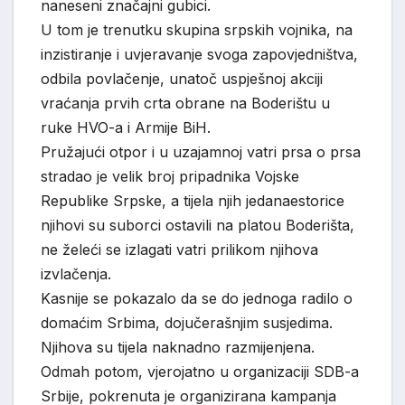
naneseni značajni gubici.
U tom je trenutku skupina srpskih vojnika, na
inzistiranje i uvjeravanje svoga zapovjedništva,
odbila povlačenje, unatoč uspješnoj akciji
vraćanja prvih crta obrane na Boderištu u
ruke HVO-a i Armije BiH.
Pružajući otpor i u uzajamnoj vatri prsa o prsa
stradao je velik broj pripadnika Vojske
Republike Srpske, a tijela njih jedanaestorice
njihovi su suborci ostavili na platou Boderišta,
ne želeći se izlagati vatri prilikom njihova
izvlačenja.
Kasnije se pokazalo da se do jednoga radilo o
domaćim Srbima, dojučerašnjim susjedima.
Njihova su tijela naknadno razmijenjena.
Odmah potom, vjerojatno u organizaciji SDB-a
Srbije, pokrenuta je organizirana kampanja