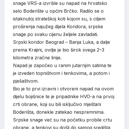
snage VRS-a izvršile su napad na hrvatsko
selo Boderište u općini Brčko. Radilo se o
istaknutoj strateškoj koti kojom su, s ciljem
proširenja najužeg dijela Koridora, srpske
snage po svaku cijenu željele zavladati.
Srpski koridor Beograd – Banja Luka, a dalje
prema Krajini, ovdje je bio širok svega 2–3
kilometra zračne linije.
Napad je započeo u ranim jutarnjim satima te
je izveden topništvom i tenkovima, a potom i
pješaštvom.
Bio je to prvi izravni i otvoreni napad na ovom
dijelu bojišnice te je pripadnike HVO-a na prvoj
crti obrane, koji su bili isključivo mještani
Boderišta, donekle zatekao nespremnima.
Srpske snage već su na početku probile crtu
obrane, a tenkovi su došli do samog središta