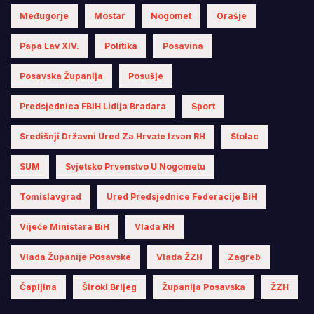
Međugorje
Mostar
Nogomet
Orašje
Papa Lav XIV.
Politika
Posavina
Posavska Županija
Posušje
Predsjednica FBiH Lidija Bradara
Sport
Središnji Državni Ured Za Hrvate Izvan RH
Stolac
SUM
Svjetsko Prvenstvo U Nogometu
Tomislavgrad
Ured Predsjednice Federacije BiH
Vijeće Ministara BiH
Vlada RH
Vlada Županije Posavske
Vlada ŽZH
Zagreb
Čapljina
Široki Brijeg
Županija Posavska
ŽZH