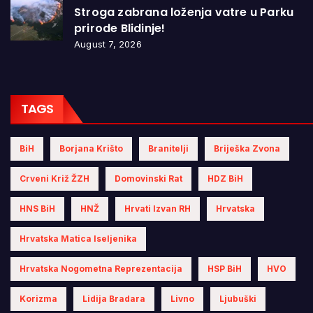
Stroga zabrana loženja vatre u Parku
prirode Blidinje!
August 7, 2026
TAGS
BiH
Borjana Krišto
Branitelji
Briješka Zvona
Crveni Križ ŽZH
Domovinski Rat
HDZ BiH
HNS BiH
HNŽ
Hrvati Izvan RH
Hrvatska
Hrvatska Matica Iseljenika
Hrvatska Nogometna Reprezentacija
HSP BiH
HVO
Korizma
Lidija Bradara
Livno
Ljubuški