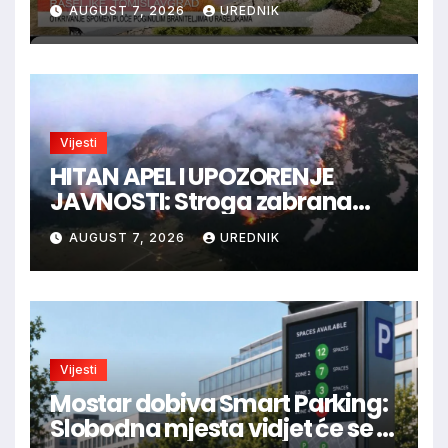
AUGUST 7, 2026
UREDNIK
Vijesti
HITAN APEL I UPOZORENJE
JAVNOSTI: Stroga zabrana
loženja vatre u Parku prirode
AUGUST 7, 2026
UREDNIK
Blidinje!
Vijesti
Mostar dobiva Smart Parking:
Slobodna mjesta vidjet će se u