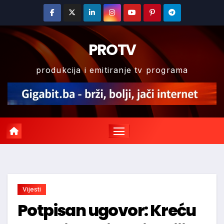
Skip
to
content
PROTV
produkcija i emitiranje tv programa
Vijesti
Potpisan ugovor: Kreću