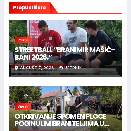
Propustili ste
Prilozi
STREETBALL “BRANIMIR MAŠIĆ-
BANI 2026.”
AUGUST 7, 2026
UREDNIK
Vijesti
OTKRIVANJE SPOMEN PLOČE
POGINULIM BRANITELJIMA U
RAŠELJKAMA