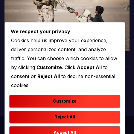
We respect your privacy
Cookies help us improve your experience,
deliver personalized content, and analyze
traffic. You can choose which cookies to allow
by clicking
Customize
. Click
Accept All
to
consent or
Reject All
to decline non-essential
PROTV
cookies.
produkcija i emitiranje tv programa
Customize
Reject All
Proudly powered by WordPress
|
Theme: newstack by
Accept All