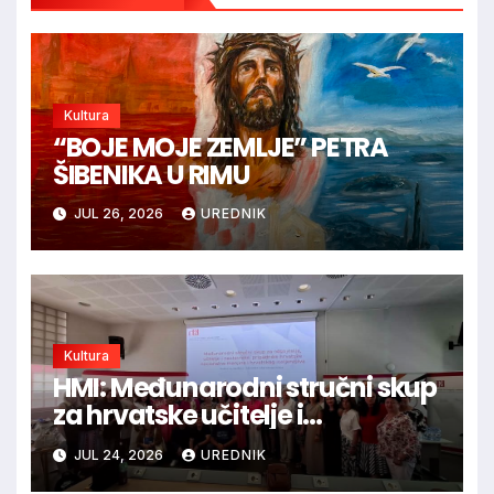
Kultura
“BOJE MOJE ZEMLJE” PETRA
ŠIBENIKA U RIMU
JUL 26, 2026
UREDNIK
Kultura
HMI: Međunarodni stručni skup
za hrvatske učitelje i
nastavnike iz inozemstva
JUL 24, 2026
UREDNIK