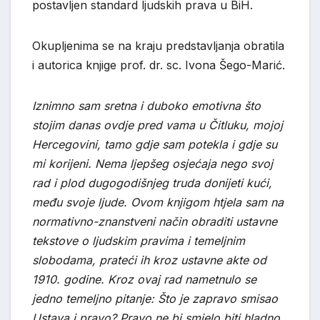
postavljen standard ljudskih prava u BiH.
Okupljenima se na kraju predstavljanja obratila
i autorica knjige prof. dr. sc. Ivona Šego-Marić.
Iznimno sam sretna i duboko emotivna što
stojim danas ovdje pred vama u Čitluku, mojoj
Hercegovini, tamo gdje sam potekla i gdje su
mi korijeni. Nema ljepšeg osjećaja nego svoj
rad i plod dugogodišnjeg truda donijeti kući,
među svoje ljude. Ovom knjigom htjela sam na
normativno-znanstveni način obraditi ustavne
tekstove o ljudskim pravima i temeljnim
slobodama, prateći ih kroz ustavne akte od
1910. godine. Kroz ovaj rad nametnulo se
jedno temeljno pitanje: Što je zapravo smisao
Ustava i pravo? Pravo ne bi smjelo biti hladno