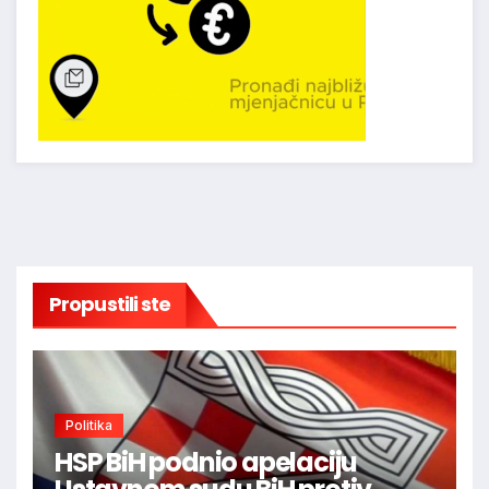
Propustili ste
Politika
HSP BiH podnio apelaciju