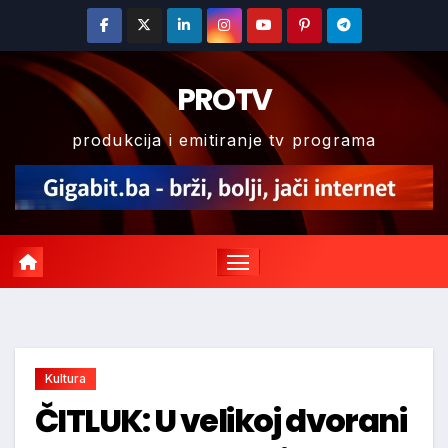
Skip
to
content
PROTV
produkcija i emitiranje tv programa
Kultura
ČITLUK: U velikoj dvorani