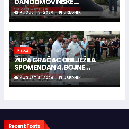
DAN DOMOVINSKE
ZAHVALNOSTI
AUGUST 5, 2026
UREDNIK
Prilozi
ŽUPA GRAČAC OBILJEŽILA
SPOMENDAN 4. BOJNE
“GRAČAC”
AUGUST 5, 2026
UREDNIK
Recent Posts