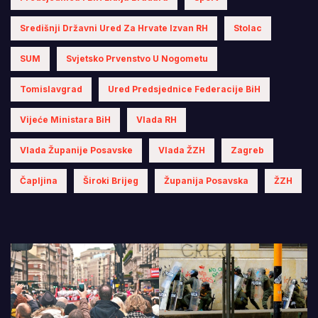
Središnji Državni Ured Za Hrvate Izvan RH
Stolac
SUM
Svjetsko Prvenstvo U Nogometu
Tomislavgrad
Ured Predsjednice Federacije BiH
Vijeće Ministara BiH
Vlada RH
Vlada Županije Posavske
Vlada ŽZH
Zagreb
Čapljina
Široki Brijeg
Županija Posavska
ŽZH