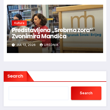
Kultura
Predstavljena „Srebrna zora“
Zvonimira Mandića
JUL 13, 2026
UREDNIK
Search
Search