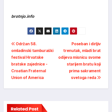
brotnjo.info
Post
Održan 58.
Poseban i dirljiv
omladinski tamburaški
trenutak, mlađi brat
navigation
festival Hrvatske
odijeva misnicu svome
bratske zajednice -
starijem bratu koji
Croatian Fraternal
prima sakrament
Union of America
svetoga reda
Related Post