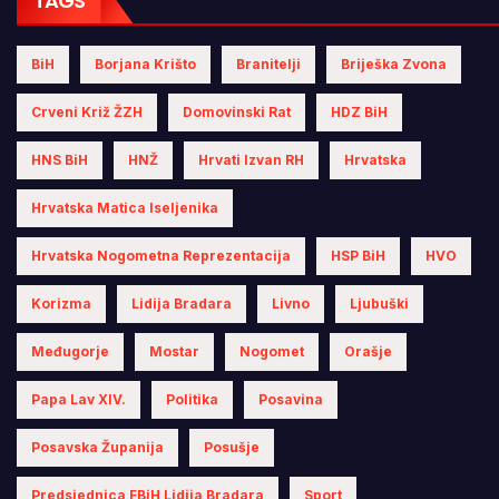
TAGS
BiH
Borjana Krišto
Branitelji
Briješka Zvona
Crveni Križ ŽZH
Domovinski Rat
HDZ BiH
HNS BiH
HNŽ
Hrvati Izvan RH
Hrvatska
Hrvatska Matica Iseljenika
Hrvatska Nogometna Reprezentacija
HSP BiH
HVO
Korizma
Lidija Bradara
Livno
Ljubuški
Međugorje
Mostar
Nogomet
Orašje
Papa Lav XIV.
Politika
Posavina
Posavska Županija
Posušje
Predsjednica FBiH Lidija Bradara
Sport