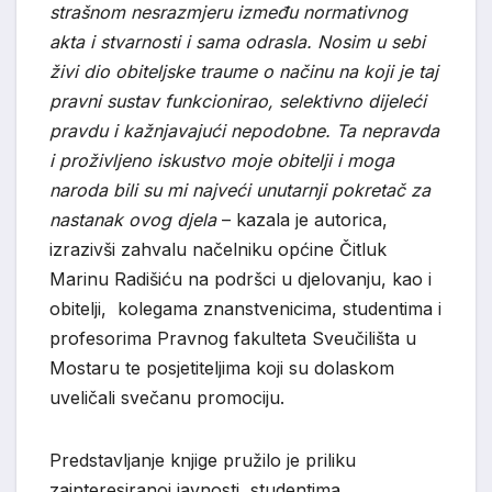
strašnom nesrazmjeru između normativnog
akta i stvarnosti i sama odrasla. Nosim u sebi
živi dio obiteljske traume o načinu na koji je taj
pravni sustav funkcionirao, selektivno dijeleći
pravdu i kažnjavajući nepodobne. Ta nepravda
i proživljeno iskustvo moje obitelji i moga
naroda bili su mi najveći unutarnji pokretač za
nastanak ovog djela
– kazala je autorica,
izrazivši zahvalu načelniku općine Čitluk
Marinu Radišiću na podršci u djelovanju, kao i
obitelji, kolegama znanstvenicima, studentima i
profesorima Pravnog fakulteta Sveučilišta u
Mostaru te posjetiteljima koji su dolaskom
uveličali svečanu promociju.
Predstavljanje knjige pružilo je priliku
zainteresiranoj javnosti, studentima,