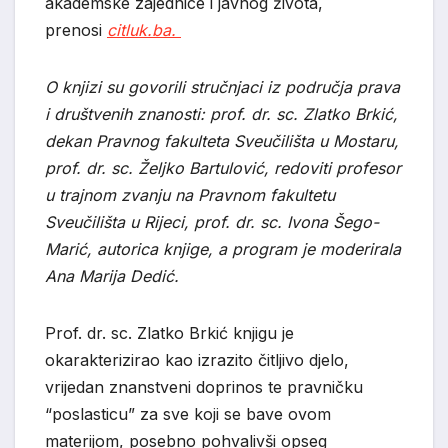
akademske zajednice i javnog života,
prenosi
citluk.ba.
O knjizi su govorili stručnjaci iz područja prava
i društvenih znanosti: prof. dr. sc. Zlatko Brkić,
dekan Pravnog fakulteta Sveučilišta u Mostaru,
prof. dr. sc. Željko Bartulović, redoviti profesor
u trajnom zvanju na Pravnom fakultetu
Sveučilišta u Rijeci, prof. dr. sc. Ivona Šego-
Marić, autorica knjige, a program je moderirala
Ana Marija Dedić.
Prof. dr. sc. Zlatko Brkić knjigu je
okarakterizirao kao izrazito čitljivo djelo,
vrijedan znanstveni doprinos te pravničku
“poslasticu” za sve koji se bave ovom
materijom, posebno pohvalivši opseg