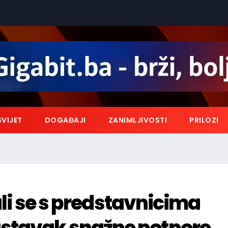
SVIJET
DOGAĐAJI
ZANIMLJIVOSTI
PRILOZI
ali se s predstavnicima
stavak snažne potpore