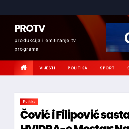
Skip
to
content
PROTV
produkcija i emitiranje tv
programa
VIJESTI
POLITIKA
SPORT
Politika
Čović i Filipović sast
HVIDRA-e Mostar: Na