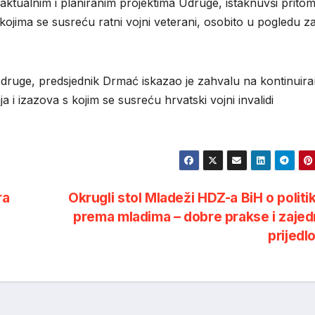
aktualnim i planiranim projektima Udruge, istaknuvši prito
 kojima se susreću ratni vojni veterani, osobito u pogledu za
Udruge, predsjednik Drmać iskazao je zahvalu na kontinuira
a i izazova s kojim se susreću hrvatski vojni invalidi
ra
Okrugli stol Mladeži HDZ-a BiH o polit
prema mladima – dobre prakse i zajed
prijedl