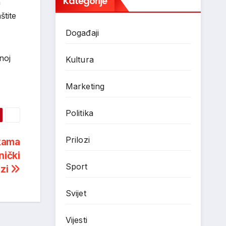
Kategorije
m
štite
Događaji
noj
Kultura
Marketing
Politika
Prilozi
ikama
nički
Sport
ozi
Svijet
Vijesti