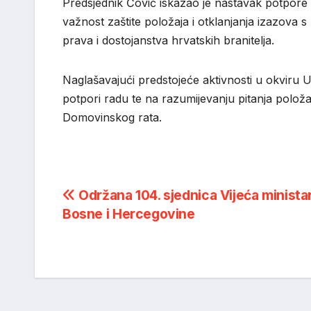
Predsjednik Čović iskazao je nastavak potpore 
važnost zaštite položaja i otklanjanja izazova s
prava i dostojanstva hrvatskih branitelja.
Naglašavajući predstojeće aktivnosti u okviru 
potpori radu te na razumijevanju pitanja položaj
Domovinskog rata.
Post
Održana 104. sjednica Vijeća minista
Bosne i Hercegovine
navigation