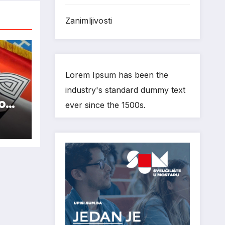
Zanimljivosti
Lorem Ipsum has been the
industry's standard dummy text
nom
ever since the 1500s.
re
vića