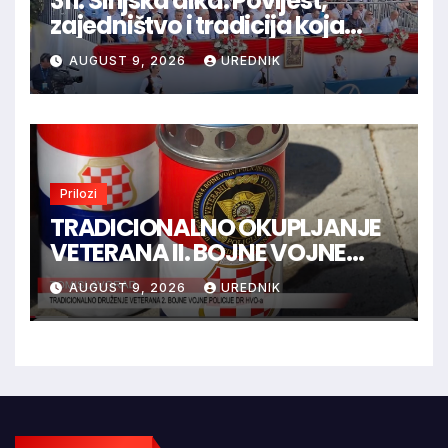
311. Sinjska alka: Povijest,
zajedništvo i tradicija koja
spaja hrvatski narod
AUGUST 9, 2026
UREDNIK
Prilozi
TRADICIONALNO OKUPLJANJE
VETERANA II. BOJNE VOJNE
POLICIJE HVO-a -
AUGUST 9, 2026
UREDNIK
TOMISLAVGRAD