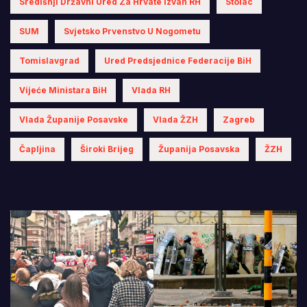
Središnji Državni Ured Za Hrvate Izvan RH
Stolac
SUM
Svjetsko Prvenstvo U Nogometu
Tomislavgrad
Ured Predsjednice Federacije BiH
Vijeće Ministara BiH
Vlada RH
Vlada Županije Posavske
Vlada ŽZH
Zagreb
Čapljina
Široki Brijeg
Županija Posavska
ŽZH