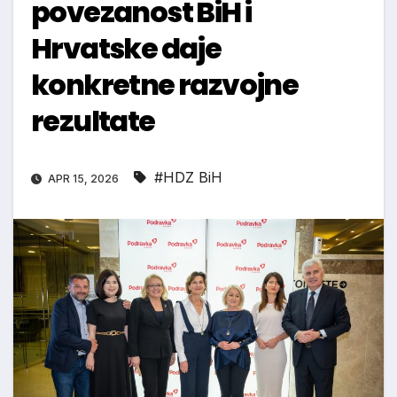
povezanost BiH i
Hrvatske daje
konkretne razvojne
rezultate
#HDZ BiH
APR 15, 2026