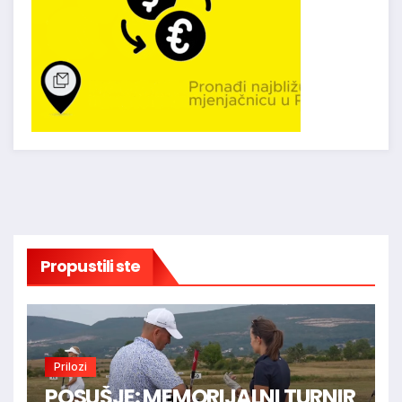
Propustili ste
Prilozi
POSUŠJE: MEMORIJALNI TURNIR