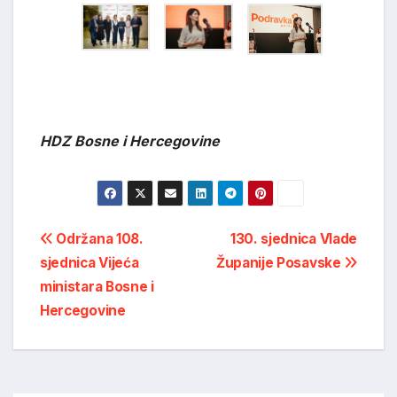
HDZ Bosne i Hercegovine
Post
Održana 108.
130. sjednica Vlade
sjednica Vijeća
Županije Posavske
navigation
ministara Bosne i
Hercegovine