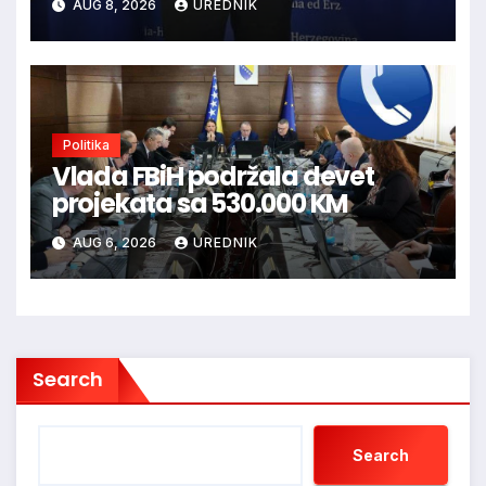
AUG 8, 2026
UREDNIK
Politika
Vlada FBiH podržala devet
projekata sa 530.000 KM
AUG 6, 2026
UREDNIK
Search
Search