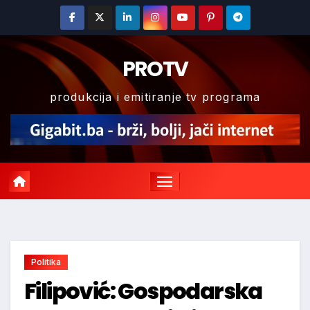
Skip
to
content
PROTV
produkcija i emitiranje tv programa
Politika
Filipović: Gospodarska