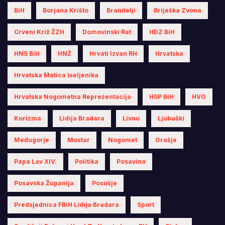
BiH
Borjana Krišto
Branitelji
Briješka Zvona
Crveni Križ ŽZH
Domovinski Rat
HDZ BiH
HNS BiH
HNŽ
Hrvati Izvan RH
Hrvatska
Hrvatska Matica Iseljenika
Hrvatska Nogometna Reprezentacija
HSP BiH
HVO
Korizma
Lidija Bradara
Livno
Ljubuški
Međugorje
Mostar
Nogomet
Orašje
Papa Lav XIV.
Politika
Posavina
Posavska Županija
Posušje
Predsjednica FBiH Lidija Bradara
Sport