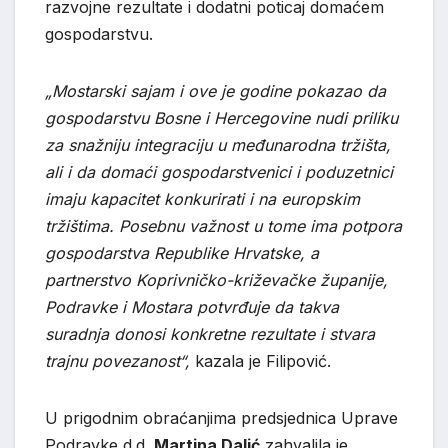
razvojne rezultate i dodatni poticaj domaćem
gospodarstvu.
„Mostarski sajam i ove je godine pokazao da
gospodarstvu Bosne i Hercegovine nudi priliku
za snažniju integraciju u međunarodna tržišta,
ali i da domaći gospodarstvenici i poduzetnici
imaju kapacitet konkurirati i na europskim
tržištima. Posebnu važnost u tome ima potpora
gospodarstva Republike Hrvatske, a
partnerstvo Koprivničko-križevačke županije,
Podravke i Mostara potvrđuje da takva
suradnja donosi konkretne rezultate i stvara
trajnu povezanost“,
kazala je Filipović.
U prigodnim obraćanjima predsjednica Uprave
Podravke d.d.
Martina Dalić
zahvalila je