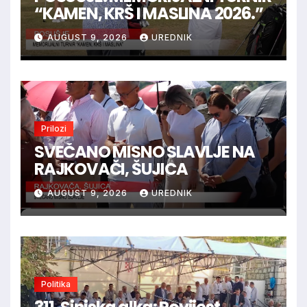
“KAMEN, KRŠ I MASLINA 2026.”
AUGUST 9, 2026
UREDNIK
Prilozi
SVEČANO MISNO SLAVLJE NA
RAJKOVAČI, ŠUJICA
AUGUST 9, 2026
UREDNIK
Politika