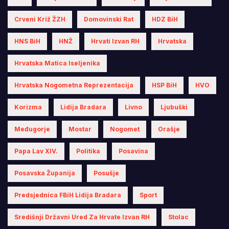
Crveni Križ ŽZH
Domovinski Rat
HDZ BiH
HNS BiH
HNŽ
Hrvati Izvan RH
Hrvatska
Hrvatska Matica Iseljenika
Hrvatska Nogometna Reprezentacija
HSP BiH
HVO
Korizma
Lidija Bradara
Livno
Ljubuški
Međugorje
Mostar
Nogomet
Orašje
Papa Lav XIV.
Politika
Posavina
Posavska Županija
Posušje
Predsjednica FBiH Lidija Bradara
Sport
Središnji Državni Ured Za Hrvate Izvan RH
Stolac