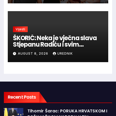
Vijesti
ŠKORIĆ: Neka je vječna slava
Stjepanu Radiću i svim
hrvatskim velikanima, a
AUGUST 8, 2026
UREDNIK
vječna zahvalnost hrvatskim
braniteljima
Recent Posts
Tihomir Šarac: PORUKA HRVATSKOM I