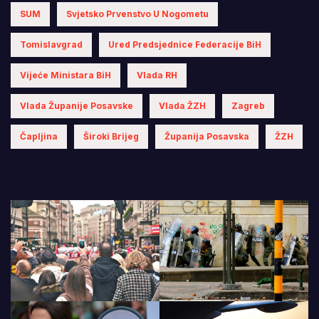
SUM
Svjetsko Prvenstvo U Nogometu
Tomislavgrad
Ured Predsjednice Federacije BiH
Vijeće Ministara BiH
Vlada RH
Vlada Županije Posavske
Vlada ŽZH
Zagreb
Čapljina
Široki Brijeg
Županija Posavska
ŽZH