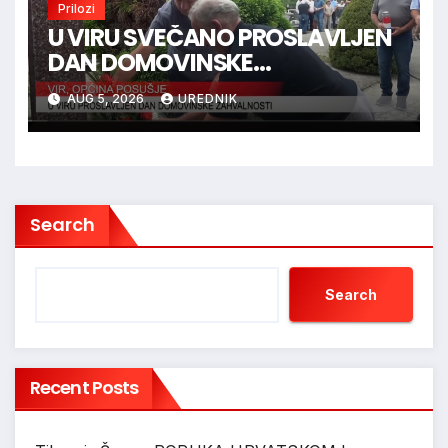
Prilozi
U VIRU SVEČANO PROSLAVLJEN
DAN DOMOVINSKE
ZAHVALNOSTI
AUG 5, 2026
UREDNIK
Search
Search
Recent Posts