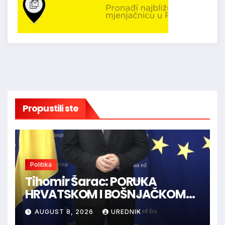
Propustili ste
Politika
Tihomir Šarac: PORUKA
HRVATSKOM I BOŠNJAČKOM
NARODU U BiH
AUGUST 8, 2026
UREDNIK