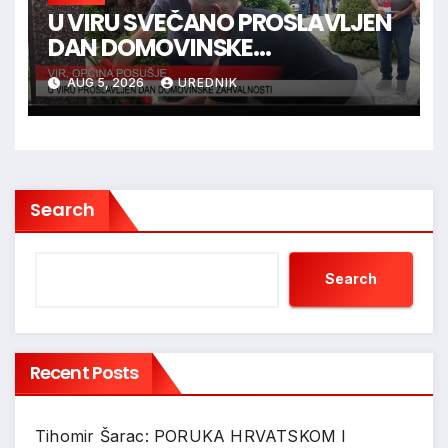
U VIRU SVEČANO PROSLAVLJEN
DAN DOMOVINSKE
ZAHVALNOSTI
AUG 5, 2026
UREDNIK
Search
Search
Recent Posts
Tihomir Šarac: PORUKA HRVATSKOM I