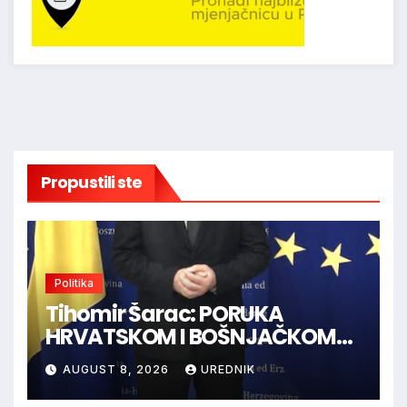
Propustili ste
Politika
Tihomir Šarac: PORUKA
HRVATSKOM I BOŠNJAČKOM
NARODU U BiH
AUGUST 8, 2026
UREDNIK