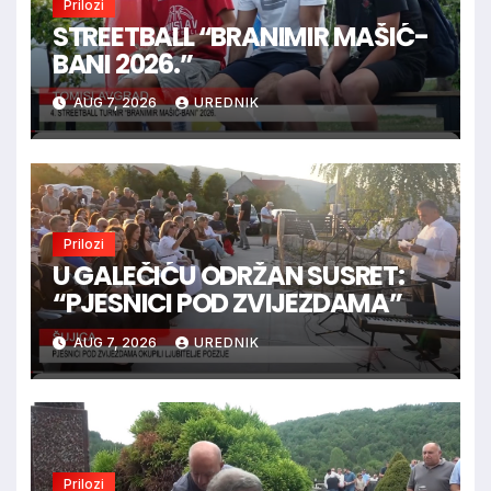
Prilozi
STREETBALL “BRANIMIR MAŠIĆ-
BANI 2026.”
AUG 7, 2026
UREDNIK
Prilozi
U GALEČIĆU ODRŽAN SUSRET:
“PJESNICI POD ZVIJEZDAMA”
AUG 7, 2026
UREDNIK
Prilozi