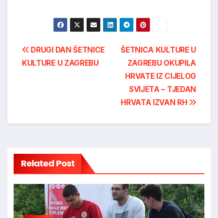
Post
DRUGI DAN ŠETNICE
ŠETNICA KULTURE U
KULTURE U ZAGREBU
ZAGREBU OKUPILA
navigation
HRVATE IZ CIJELOG
SVIJETA – TJEDAN
HRVATA IZVAN RH
Related Post