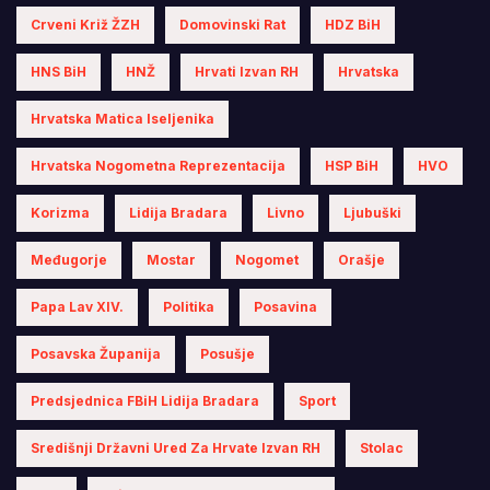
Crveni Križ ŽZH
Domovinski Rat
HDZ BiH
HNS BiH
HNŽ
Hrvati Izvan RH
Hrvatska
Hrvatska Matica Iseljenika
Hrvatska Nogometna Reprezentacija
HSP BiH
HVO
Korizma
Lidija Bradara
Livno
Ljubuški
Međugorje
Mostar
Nogomet
Orašje
Papa Lav XIV.
Politika
Posavina
Posavska Županija
Posušje
Predsjednica FBiH Lidija Bradara
Sport
Središnji Državni Ured Za Hrvate Izvan RH
Stolac