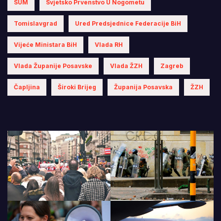
SUM
Svjetsko Prvenstvo U Nogometu
Tomislavgrad
Ured Predsjednice Federacije BiH
Vijeće Ministara BiH
Vlada RH
Vlada Županije Posavske
Vlada ŽZH
Zagreb
Čapljina
Široki Brijeg
Županija Posavska
ŽZH