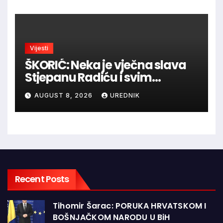
Vijesti
ŠKORIĆ: Neka je vječna slava
Stjepanu Radiću i svim
hrvatskim velikanima, a
AUGUST 8, 2026
UREDNIK
vječna zahvalnost hrvatskim
braniteljima
Recent Posts
Tihomir Šarac: PORUKA HRVATSKOM I
BOŠNJAČKOM NARODU U BiH