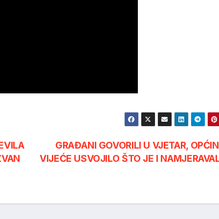
EVILA
GRAĐANI GOVORILI U VJETAR, OPĆI
ZVAN
VIJEĆE USVOJILO ŠTO JE I NAMJERAVA