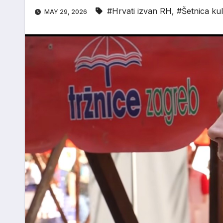
#Hrvati izvan RH
,
#Šetnica kul
MAY 29, 2026