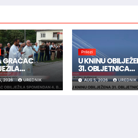
Prilozi
A GRAČAC
U KNINU OBILJEŽ
JEŽILA
31. OBLJETNICA
MENDAN 4.
OLUJE
, 2026
UREDNIK
AUG 5, 2026
UREDNIK
NE “GRAČAC”