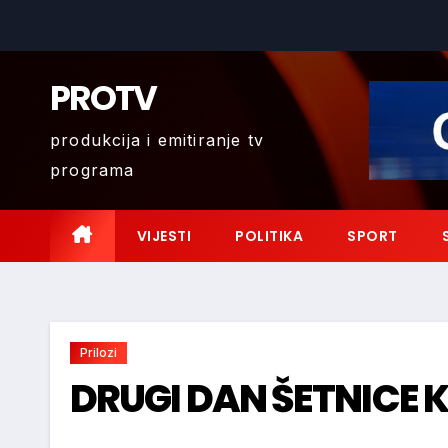
Skip
to
content
PROTV
produkcija i emitiranje tv
programa
VIJESTI
POLITIKA
SPORT
Prilozi
DRUGI DAN ŠETNICE 