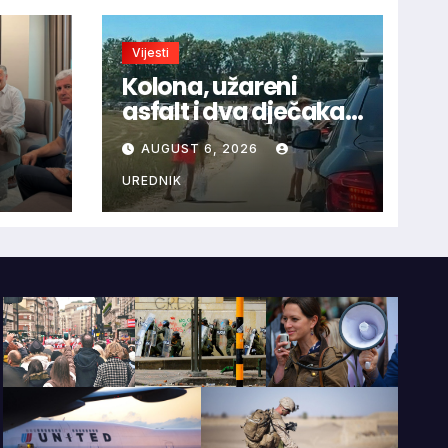
Vijesti
Kolona, užareni
asfalt i dva dječaka
velikog srca: Priča s
AUGUST 6, 2026
ca uz
granice oduševila
HNS-
regiju
UREDNIK