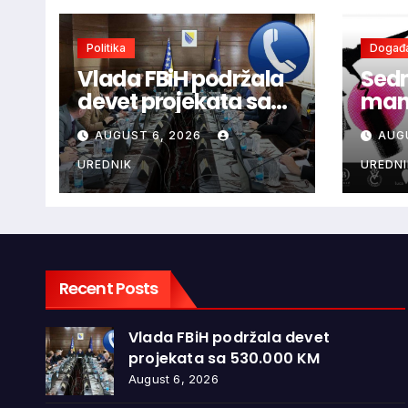
Politika
Događa
Vlada FBiH podržala
Sedm
devet projekata sa
mani
530.000 KM
ljub
AUGUST 6, 2026
AUG
dono
vina
UREDNIK
UREDNI
glaz
Recent Posts
Vlada FBiH podržala devet
projekata sa 530.000 KM
August 6, 2026