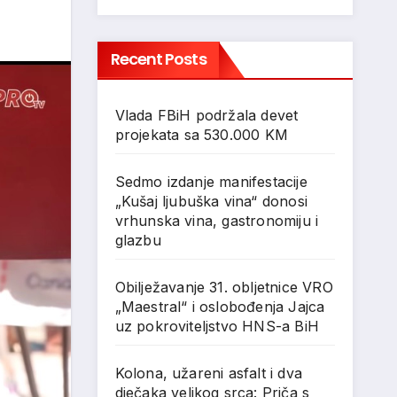
Recent Posts
Vlada FBiH podržala devet
projekata sa 530.000 KM
Sedmo izdanje manifestacije
„Kušaj ljubuška vina“ donosi
vrhunska vina, gastronomiju i
glazbu
Obilježavanje 31. obljetnice VRO
„Maestral“ i oslobođenja Jajca
uz pokroviteljstvo HNS-a BiH
Kolona, užareni asfalt i dva
dječaka velikog srca: Priča s