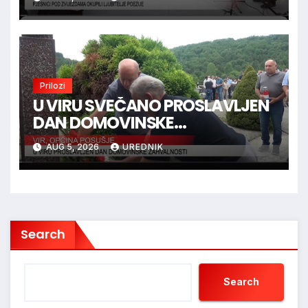
Prilozi
U VIRU SVEČANO PROSLAVLJEN
DAN DOMOVINSKE
ZAHVALNOSTI
AUG 5, 2026
UREDNIK
Search
Search