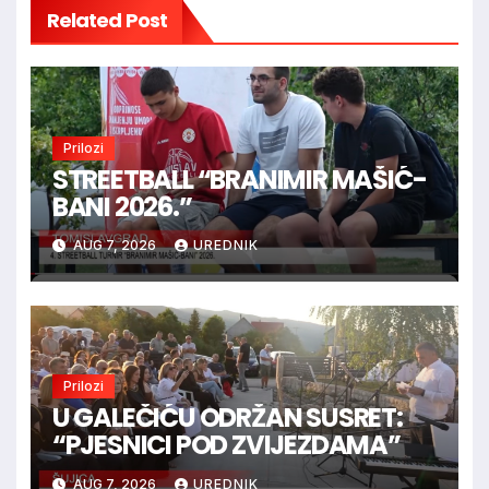
Related Post
Prilozi
STREETBALL “BRANIMIR MAŠIĆ-
BANI 2026.”
AUG 7, 2026
UREDNIK
Prilozi
U GALEČIĆU ODRŽAN SUSRET:
“PJESNICI POD ZVIJEZDAMA”
AUG 7, 2026
UREDNIK