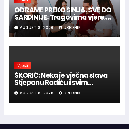
Vijesti
OD RAME PREKO SINJA, SVE DO
SARDINIJE: Tragovima vjere,
povijesti i viteške tradicije
AUGUST 8, 2026
UREDNIK
Vijesti
ŠKORIĆ: Neka je vječna slava
Stjepanu Radiću i svim
hrvatskim velikanima, a
AUGUST 8, 2026
UREDNIK
vječna zahvalnost hrvatskim
braniteljima