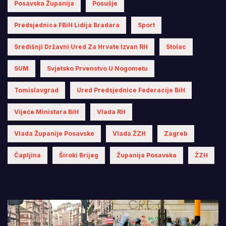
Posavska Županija
Posušje
Predsjednica FBiH Lidija Bradara
Sport
Središnji Državni Ured Za Hrvate Izvan RH
Stolac
SUM
Svjetsko Prvenstvo U Nogometu
Tomislavgrad
Ured Predsjednice Federacije BiH
Vijeće Ministara BiH
Vlada RH
Vlada Županije Posavske
Vlada ŽZH
Zagreb
Čapljina
Široki Brijeg
Županija Posavska
ŽZH