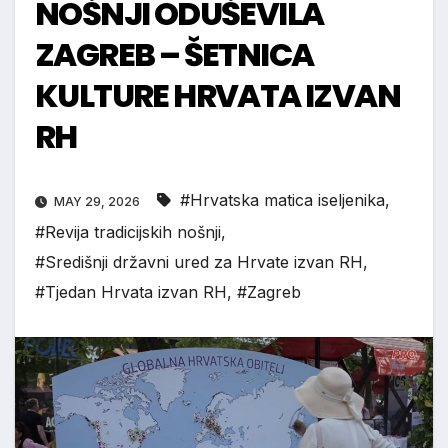
NOŠNJI ODUŠEVILA
ZAGREB – ŠETNICA
KULTURE HRVATA IZVAN
RH
#Hrvatska matica iseljenika
,
MAY 29, 2026
#Revija tradicijskih nošnji
,
#Središnji državni ured za Hrvate izvan RH
,
#Tjedan Hrvata izvan RH
,
#Zagreb