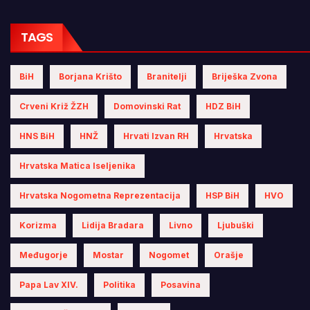
TAGS
BiH
Borjana Krišto
Branitelji
Briješka Zvona
Crveni Križ ŽZH
Domovinski Rat
HDZ BiH
HNS BiH
HNŽ
Hrvati Izvan RH
Hrvatska
Hrvatska Matica Iseljenika
Hrvatska Nogometna Reprezentacija
HSP BiH
HVO
Korizma
Lidija Bradara
Livno
Ljubuški
Međugorje
Mostar
Nogomet
Orašje
Papa Lav XIV.
Politika
Posavina