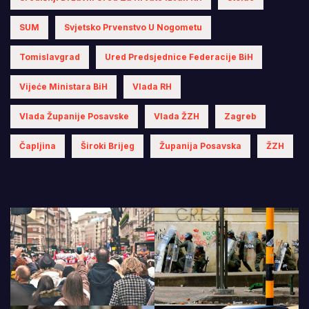
SUM
Svjetsko Prvenstvo U Nogometu
Tomislavgrad
Ured Predsjednice Federacije BiH
Vijeće Ministara BiH
Vlada RH
Vlada Županije Posavske
Vlada ŽZH
Zagreb
Čapljina
Široki Brijeg
Županija Posavska
ŽZH