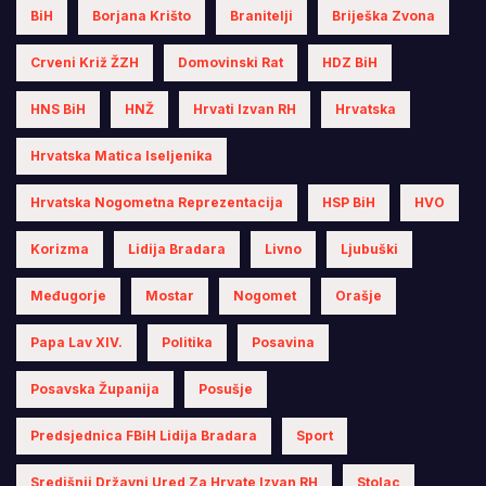
BiH
Borjana Krišto
Branitelji
Briješka Zvona
Crveni Križ ŽZH
Domovinski Rat
HDZ BiH
HNS BiH
HNŽ
Hrvati Izvan RH
Hrvatska
Hrvatska Matica Iseljenika
Hrvatska Nogometna Reprezentacija
HSP BiH
HVO
Korizma
Lidija Bradara
Livno
Ljubuški
Međugorje
Mostar
Nogomet
Orašje
Papa Lav XIV.
Politika
Posavina
Posavska Županija
Posušje
Predsjednica FBiH Lidija Bradara
Sport
Središnji Državni Ured Za Hrvate Izvan RH
Stolac