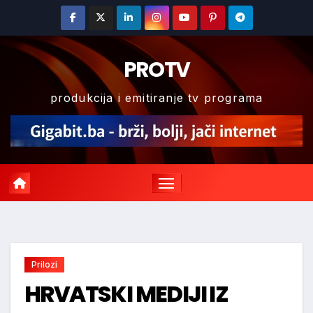
Skip
to
content
PROTV
produkcija i emitiranje tv programa
Prilozi
HRVATSKI MEDIJI IZ