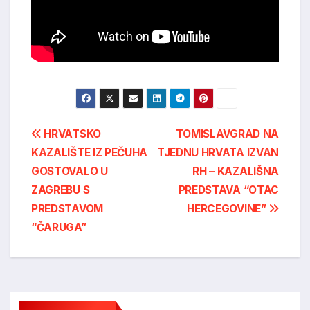
Post
HRVATSKO
TOMISLAVGRAD NA
KAZALIŠTE IZ PEČUHA
TJEDNU HRVATA IZVAN
navigation
GOSTOVALO U
RH – KAZALIŠNA
ZAGREBU S
PREDSTAVA “OTAC
PREDSTAVOM
HERCEGOVINE”
“ČARUGA”