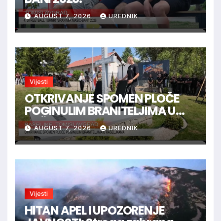
AUGUST 7, 2026
UREDNIK
Vijesti
OTKRIVANJE SPOMEN PLOČE
POGINULIM BRANITELJIMA U
RAŠELJKAMA
AUGUST 7, 2026
UREDNIK
Vijesti
HITAN APEL I UPOZORENJE