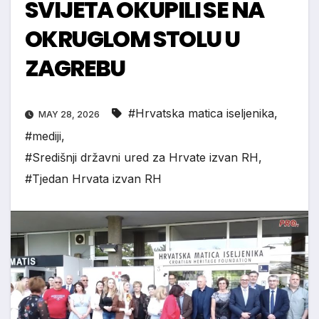
SVIJETA OKUPILI SE NA
OKRUGLOM STOLU U
ZAGREBU
#Hrvatska matica iseljenika
,
MAY 28, 2026
#mediji
,
#Središnji državni ured za Hrvate izvan RH
,
#Tjedan Hrvata izvan RH