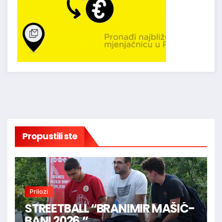
Propustili ste
Prilozi
STREETBALL “BRANIMIR MAŠIĆ-
BANI 2026.”