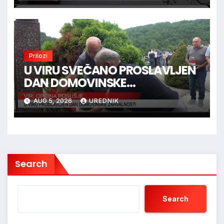
Prilozi
U VIRU SVEČANO PROSLAVLJEN
DAN DOMOVINSKE
ZAHVALNOSTI
AUG 5, 2026
UREDNIK
Search
Search