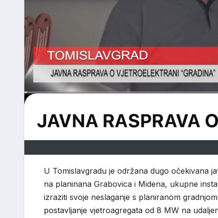
U Tomislavgradu je održana dugo očekivana javn
na planinana Grabovica i Midena, ukupne insta
izraziti svoje neslaganje s planiranom gradnjo
postavljanje vjetroagregata od 8 MW na udalje