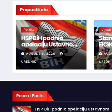
Propustili ste
Politika
Vijesti
HSP BiH podnio
Stan
apelaciju Ustavnom
EKS
sudu BiH protiv
inte
AUGUST 6, 2026
AUG
ovjere kandidature
treb
Slavena Kovačevića
prek
UREDNIK
UREDNI
Bog
Brša
Recent Posts
HSP BiH podnio apelaciju Ustavnom