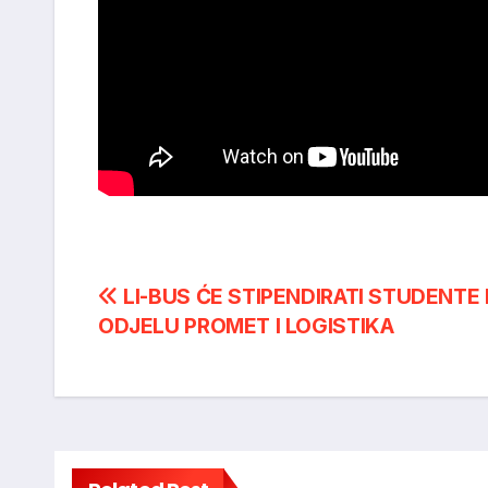
Post
LI-BUS ĆE STIPENDIRATI STUDENTE
ODJELU PROMET I LOGISTIKA
navigation