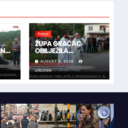
Prilozi
ŽUPA GRAČAC
AN
OBILJEŽILA
SPOMENDAN 4.
AUGUST 5, 2026
BOJNE “GRAČAC”
UREDNIK