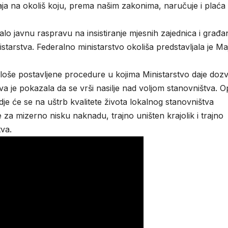
aja na okoliš koju, prema našim zakonima, naručuje i plaća
alo javnu raspravu na insistiranje mjesnih zajednica i građa
istarstva. Federalno ministarstvo okoliša predstavljala je Ma
 loše postavljene procedure u kojima Ministarstvo daje doz
a je pokazala da se vrši nasilje nad voljom stanovništva. O
je će se na uštrb kvalitete života lokalnog stanovništva
te za mizerno nisku naknadu, trajno uništen krajolik i trajno
tva.