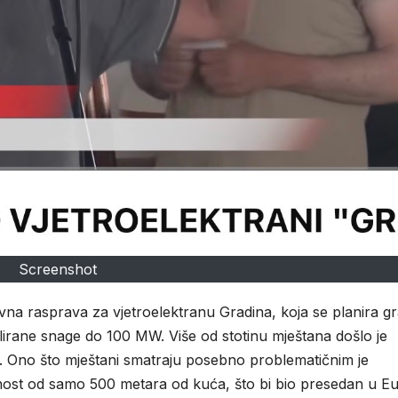
Screenshot
a rasprava za vjetroelektranu Gradina, koja se planira gra
lirane snage do 100 MW. Više od stotinu mještana došlo je
m. Ono što mještani smatraju posebno problematičnim je
nost od samo 500 metara od kuća, što bi bio presedan u Eu