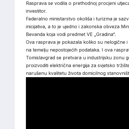
Rasprava se vodila o prethodnoj procjeni utjec
investitor.
Federalno ministarstvo okoliša i turizma je sazv
inicijativa, a to je ujedno i zakonska obveza Min
Bevanda koja vodi predmet VE „Gradina“.
Ova rasprava je pokazala koliko su nelogične i
na temelju nepostojećih podataka. I ova rasprav
Tomislavgrad se pretvara u industrijsku zonu gd
proizvoditi električna energija za svjetsko tržiš
narušenu kvalitetu života domicilnog stanovniš