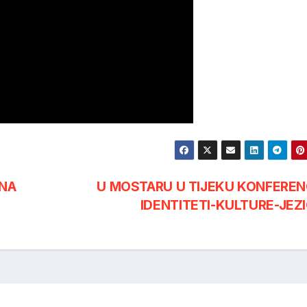
 NA
U MOSTARU U TIJEKU KONFEREN
IDENTITETI-KULTURE-JEZI