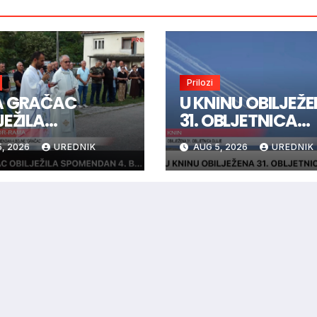
Prilozi
A GRAČAC
U KNINU OBILJEŽ
JEŽILA
31. OBLJETNICA
MENDAN 4.
OLUJE
, 2026
UREDNIK
AUG 5, 2026
UREDNIK
NE “GRAČAC”