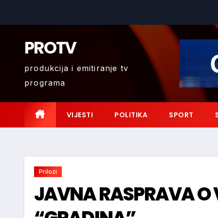
Skip
to
content
PROTV
produkcija i emitiranje tv
programa
VIJESTI
POLITIKA
SPORT
Prilozi
JAVNA RASPRAVA O 
“GRADINA”