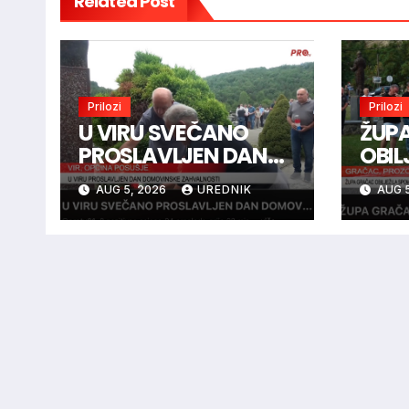
Related Post
Prilozi
Prilozi
U VIRU SVEČANO
ŽUP
PROSLAVLJEN DAN
OBIL
DOMOVINSKE
SPO
AUG 5, 2026
UREDNIK
AUG 5
ZAHVALNOSTI
BOJ