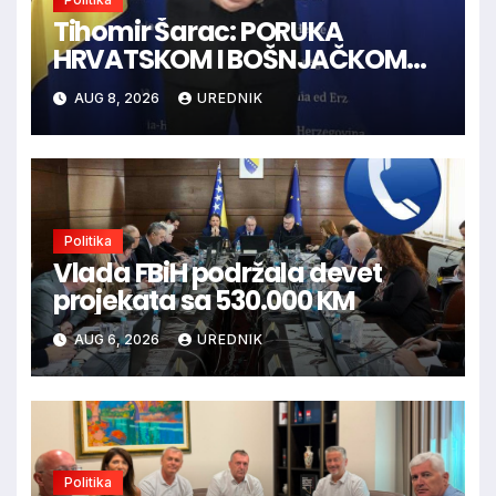
Tihomir Šarac: PORUKA
HRVATSKOM I BOŠNJAČKOM
NARODU U BiH
AUG 8, 2026
UREDNIK
Politika
Vlada FBiH podržala devet
projekata sa 530.000 KM
AUG 6, 2026
UREDNIK
Politika