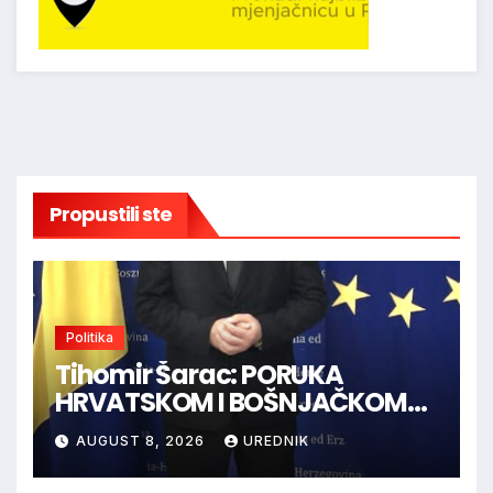
Propustili ste
Politika
Tihomir Šarac: PORUKA
HRVATSKOM I BOŠNJAČKOM
NARODU U BiH
AUGUST 8, 2026
UREDNIK