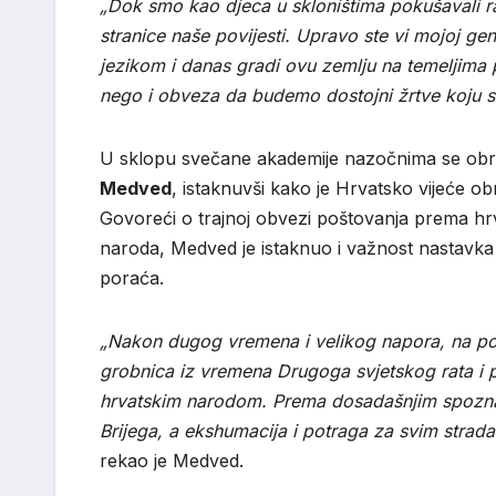
„Dok smo kao djeca u skloništima pokušavali raz
stranice naše povijesti. Upravo ste vi mojoj ge
jezikom i danas gradi ovu zemlju na temeljima p
nego i obveza da budemo dostojni žrtve koju st
U sklopu svečane akademije nazočnima se obrat
Medved
, istaknuvši kako je Hrvatsko vijeće 
Govoreći o trajnoj obvezi poštovanja prema hrv
naroda, Medved je istaknuo i važnost nastavka e
poraća.
„Nakon dugog vremena i velikog napora, na p
grobnica iz vremena Drugoga svjetskog rata i p
hrvatskim narodom. Prema dosadašnjim spoznaj
Brijega, a ekshumacija i potraga za svim strada
rekao je Medved.