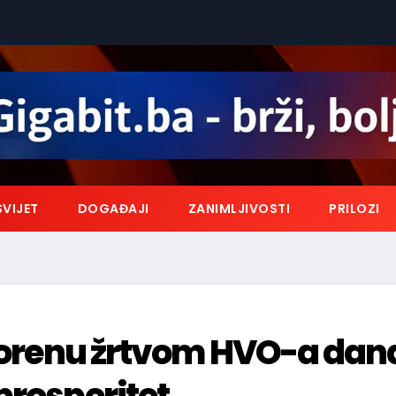
SVIJET
DOGAĐAJI
ZANIMLJIVOSTI
PRILOZI
zborenu žrtvom HVO-a dan
prosperitet