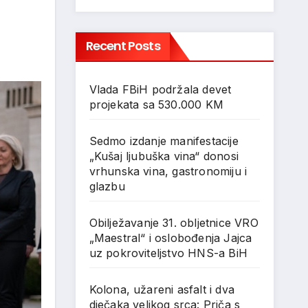
Recent Posts
Vlada FBiH podržala devet
projekata sa 530.000 KM
Sedmo izdanje manifestacije
„Kušaj ljubuška vina“ donosi
vrhunska vina, gastronomiju i
glazbu
Obilježavanje 31. obljetnice VRO
„Maestral“ i oslobođenja Jajca
uz pokroviteljstvo HNS-a BiH
Kolona, užareni asfalt i dva
dječaka velikog srca: Priča s