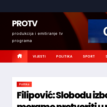
Skip
to
content
PROTV
produkcija i emitiranje tv
programa
VIJESTI
POLITIKA
SPORT
Politika
Filipović: Slobodu i
moramo pretvoriti u 