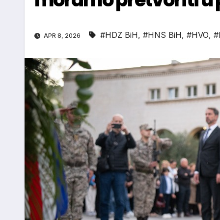
#HDZ BiH
,
#HNS BiH
,
#HVO
,
#
APR 8, 2026