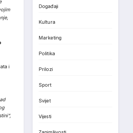
e
Događaji
vojim
nje,
Kultura
Marketing
o
Politika
ata i
Prilozi
Sport
nad
Svijet
og
ini“,
Vijesti
Zanimljivosti