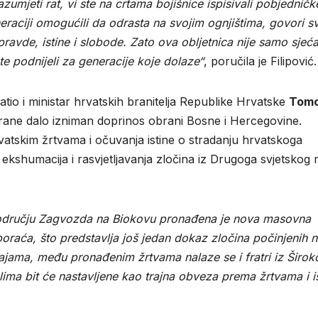
umjeti rat, vi ste na crtama bojišnice ispisivali pobjedničk
neraciji omogućili da odrasta na svojim ognjištima, govori s
ravde, istine i slobode. Zato ova obljetnica nije samo sjeća
e podnijeli za generacije koje dolaze“
, poručila je Filipović.
io i ministar hrvatskih branitelja Republike Hrvatske
Tom
obrane dalo izniman doprinos obrani Bosne i Hercegovine.
atskim žrtvama i očuvanja istine o stradanju hrvatskoga
kshumacija i rasvjetljavanja zločina iz Drugoga svjetskog r
odručju Zagvozda na Biokovu pronađena je nova masovna
oraća, što predstavlja još jedan dokaz zločina počinjenih 
ama, među pronađenim žrtvama nalaze se i fratri iz Širok
lima bit će nastavljene kao trajna obveza prema žrtvama i ist