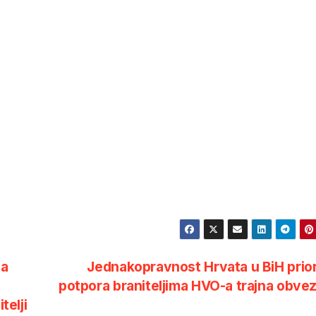
ja
Jednakopravnost Hrvata u BiH prior
potpora braniteljima HVO-a trajna obv
elji