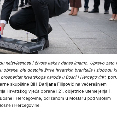
među neizvjesnosti i života kakav danas imamo. Upravo zato 
 obrane, biti dostojni žrtve hrvatskih branitelja i slobodu k
i prosperitet hrvatskoga naroda u Bosni i Hercegovini“,
poru
arne skupštine BiH
Darijana Filipović
na večerašnjem
nja Hrvatskog vijeća obrane i 21. obljetnice utemeljenja 1.
a Bosne i Hercegovine, održanom u Mostaru pod visokim
Bosne i Hercegovine.