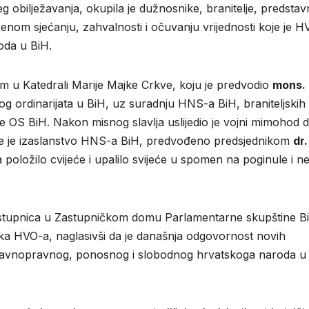
g obilježavanja, okupila je dužnosnike, branitelje, predstav
enom sjećanju, zahvalnosti i očuvanju vrijednosti koje je H
oda u BiH.
 u Katedrali Marije Majke Crkve, koju je predvodio
mons. 
jnog ordinarijata u BiH, uz suradnju HNS-a BiH, braniteljskih
je OS BiH. Nakon misnog slavlja uslijedio je vojni mimohod 
e je izaslanstvo HNS-a BiH, predvođeno predsjednikom
dr.
položilo cvijeće i upalilo svijeće u spomen na poginule i ne
 zastupnica u Zastupničkom domu Parlamentarne skupštine B
dnika HVO-a, naglasivši da je današnja odgovornost novih
ziju ravnopravnog, ponosnog i slobodnog hrvatskoga naroda u