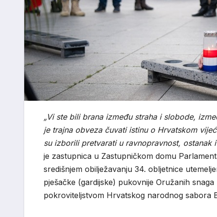
„Vi ste bili brana između straha i slobode, iz
je trajna obveza čuvati istinu o Hrvatskom vijeću
su izborili pretvarati u ravnopravnost, ostanak 
je zastupnica u Zastupničkom domu Parlament
središnjem obilježavanju 34. obljetnice utemelje
pješačke (gardijske) pukovnije Oružanih snag
pokroviteljstvom Hrvatskog narodnog sabora 