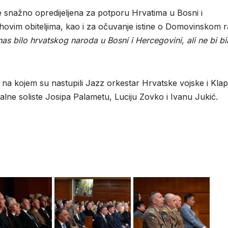
e snažno opredijeljena za potporu Hrvatima u Bosni i
jihovim obiteljima, kao i za očuvanje istine o Domovinskom r
as bilo hrvatskog naroda u Bosni i Hercegovini, ali ne bi bil
 na kojem su nastupili Jazz orkestar Hrvatske vojske i Kla
alne soliste Josipa Palametu, Luciju Zovko i Ivanu Jukić.