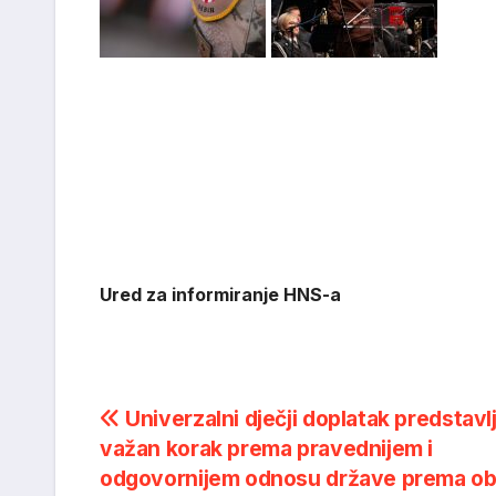
U
red za informiranje HNS-a
Post
Univerzalni dječji doplatak predstavl
važan korak prema pravednijem i
navigation
odgovornijem odnosu države prema obit