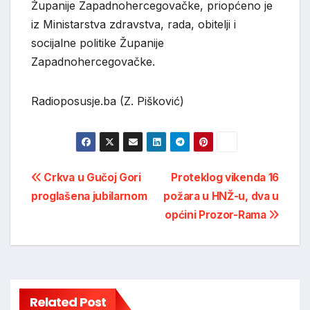
Županije Zapadnohercegovačke, priopćeno je
iz Ministarstva zdravstva, rada, obitelji i
socijalne politike Županije
Zapadnohercegovačke.
Radioposusje.ba (Z. Pišković)
Post
Crkva u Gučoj Gori
Proteklog vikenda 16
proglašena jubilarnom
požara u HNŽ-u, dva u
navigation
općini Prozor-Rama
Related Post