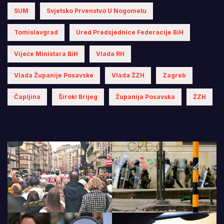
SUM
Svjetsko Prvenstvo U Nogometu
Tomislavgrad
Ured Predsjednice Federacije BiH
Vijeće Ministara BiH
Vlada RH
Vlada Županije Posavske
Vlada ŽZH
Zagreb
Čapljina
Široki Brijeg
Županija Posavska
ŽZH