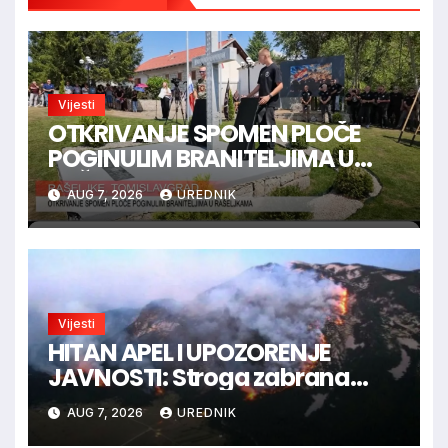
Vijesti
OTKRIVANJE SPOMEN PLOČE
POGINULIM BRANITELJIMA U
RAŠELJKAMA
AUG 7, 2026
UREDNIK
Vijesti
HITAN APEL I UPOZORENJE
JAVNOSTI: Stroga zabrana
loženja vatre u Parku prirode
AUG 7, 2026
UREDNIK
Blidinje!