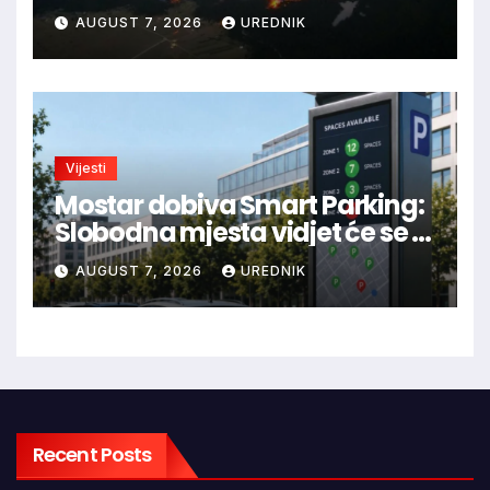
loženja vatre u Parku prirode
AUGUST 7, 2026
UREDNIK
Blidinje!
Vijesti
Mostar dobiva Smart Parking:
Slobodna mjesta vidjet će se u
aplikaciji
AUGUST 7, 2026
UREDNIK
Recent Posts