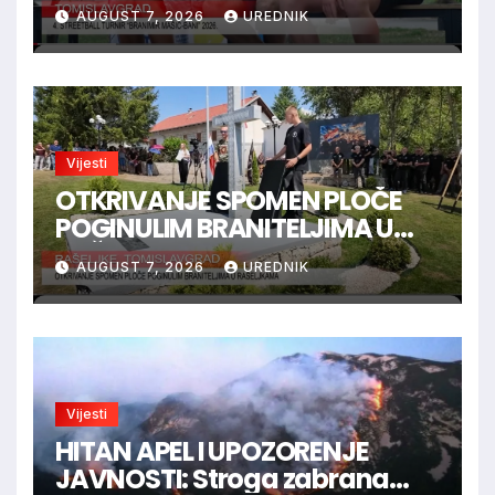
AUGUST 7, 2026
UREDNIK
Vijesti
OTKRIVANJE SPOMEN PLOČE
POGINULIM BRANITELJIMA U
RAŠELJKAMA
AUGUST 7, 2026
UREDNIK
Vijesti
HITAN APEL I UPOZORENJE
JAVNOSTI: Stroga zabrana