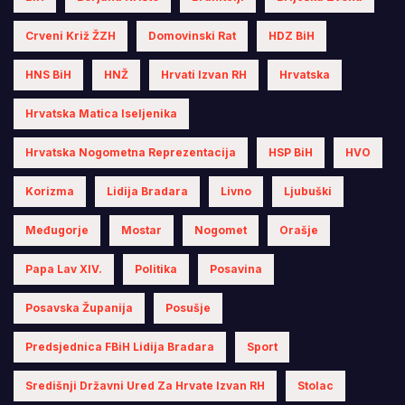
Crveni Križ ŽZH
Domovinski Rat
HDZ BiH
HNS BiH
HNŽ
Hrvati Izvan RH
Hrvatska
Hrvatska Matica Iseljenika
Hrvatska Nogometna Reprezentacija
HSP BiH
HVO
Korizma
Lidija Bradara
Livno
Ljubuški
Međugorje
Mostar
Nogomet
Orašje
Papa Lav XIV.
Politika
Posavina
Posavska Županija
Posušje
Predsjednica FBiH Lidija Bradara
Sport
Središnji Državni Ured Za Hrvate Izvan RH
Stolac