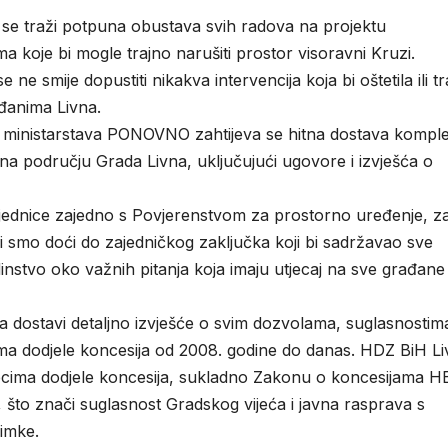
m se traži potpuna obustava svih radova na projektu
ama koje bi mogle trajno narušiti prostor visoravni Kruzi.
 ne smije dopustiti nikakva intervencija koja bi oštetila ili t
đanima Livna.
 ministarstava PONOVNO zahtijeva se hitna dostava kompl
na području Grada Livna, uključujući ugovore i izvješća o
sjednice zajedno s Povjerenstvom za prostorno uređenje, za
ali smo doći do zajedničkog zaključka koji bi sadržavao sve
dinstvo oko važnih pitanja koja imaju utjecaj na sve građane
 dostavi detaljno izvješće o svim dozvolama, suglasnostima
ma dodjele koncesija od 2008. godine do danas. HDZ BiH L
upcima dodjele koncesija, sukladno Zakonu o koncesijama H
što znači suglasnost Gradskog vijeća i javna rasprava s
imke.