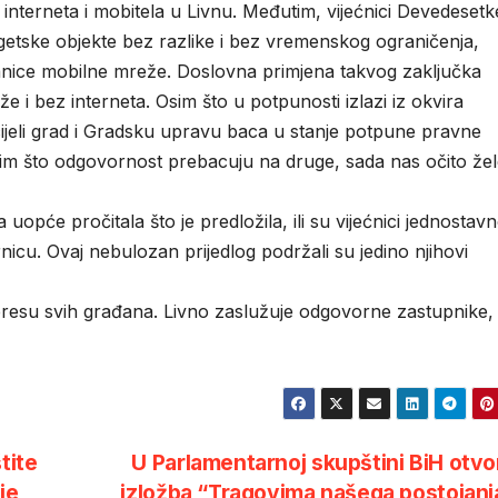
 interneta i mobitela u Livnu. Međutim, vijećnici Devedesetk
rgetske objekte bez razlike i bez vremenskog ograničenja,
tanice mobilne mreže. Doslovna primjena takvog zaključka
že i bez interneta. Osim što u potpunosti izlazi iz okvira
cijeli grad i Gradsku upravu baca u stanje potpune pravne
sim što odgovornost prebacuju na druge, sada nas očito že
uopće pročitala što je predložila, ili su vijećnici jednostav
rnicu. Ovaj nebulozan prijedlog podržali su jedino njihovi
eresu svih građana. Livno zaslužuje odgovorne zastupnike,
tite
U Parlamentarnoj skupštini BiH otv
je
izložba “Tragovima našega postojan