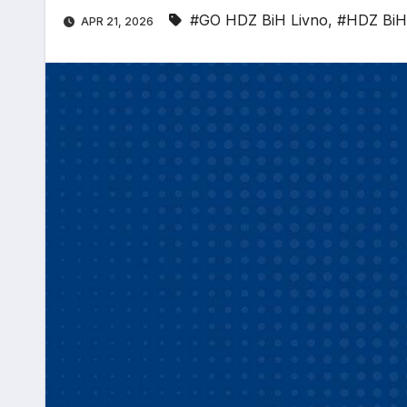
#GO HDZ BiH Livno
,
#HDZ BiH
APR 21, 2026