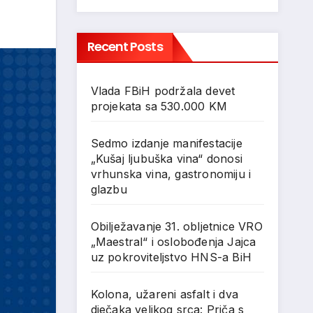
Recent Posts
Vlada FBiH podržala devet
projekata sa 530.000 KM
Sedmo izdanje manifestacije
„Kušaj ljubuška vina“ donosi
vrhunska vina, gastronomiju i
glazbu
Obilježavanje 31. obljetnice VRO
„Maestral“ i oslobođenja Jajca
uz pokroviteljstvo HNS-a BiH
Kolona, užareni asfalt i dva
dječaka velikog srca: Priča s