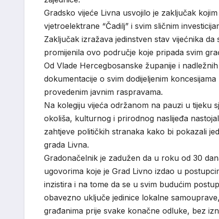
Gradsko vijeće Livna usvojilo je zaključak koji
vjetroelektrane “Čadilj” i svim sličnim investicij
Zaključak izražava jedinstven stav vijećnika da se
promijenila ovo područje koje pripada svim gra
Od Vlade Hercegbosanske županije i nadležnih
dokumentacije o svim dodijeljenim koncesijama 
provedenim javnim raspravama.
Na kolegiju vijeća održanom na pauzi u tijeku 
okoliša, kulturnog i prirodnog naslijeđa nastoj
zahtjeve političkih stranaka kako bi pokazali je
grada Livna.
Gradonačelnik je zadužen da u roku od 30 dana
ugovorima koje je Grad Livno izdao u postupci
inzistira i na tome da se u svim budućim post
obavezno uključe jedinice lokalne samouprave, 
građanima prije svake konačne odluke, bez izn