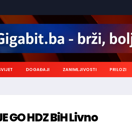
SVIJET
DOGAĐAJI
ZANIMLJIVOSTI
PRILOZI
E GO HDZ BiH Livno