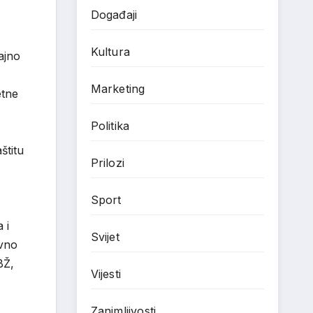
Događaji
Kultura
rajno
Marketing
etne
Politika
štitu
Prilozi
Sport
 i
Svijet
ivno
BŽ,
Vijesti
Zanimljivosti