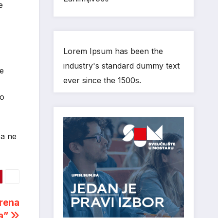
e
Lorem Ipsum has been the
industry's standard dummy text
le
ever since the 1500s.
no
 a ne
orena
ja”