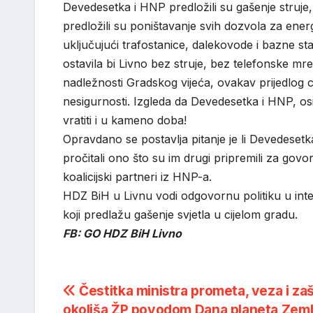
Devedesetka i HNP predložili su gašenje struje,
predložili su poništavanje svih dozvola za ene
uključujući trafostanice, dalekovode i bazne s
ostavila bi Livno bez struje, bez telefonske mre
nadležnosti Gradskog vijeća, ovakav prijedlog 
nesigurnosti. Izgleda da Devedesetka i HNP, o
vratiti i u kameno doba!
Opravdano se postavlja pitanje je li Devedesetka 
pročitali ono što su im drugi pripremili za govo
koalicijski partneri iz HNP-a.
HDZ BiH u Livnu vodi odgovornu politiku u int
koji predlažu gašenje svjetla u cijelom gradu.
FB: GO HDZ BiH Livno
Post
Čestitka ministra prometa, veza i zaš
okoliša ŽP povodom Dana planeta Zeml