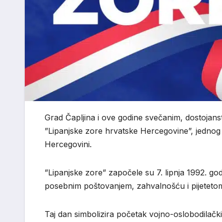
Grad Čapljina i ove godine svečanim, dostojans
”Lipanjske zore hrvatske Hercegovine”, jednog o
Hercegovini.
”Lipanjske zore” započele su 7. lipnja 1992. g
posebnim poštovanjem, zahvalnošću i pijeteto
Taj dan simbolizira početak vojno-oslobodilačk