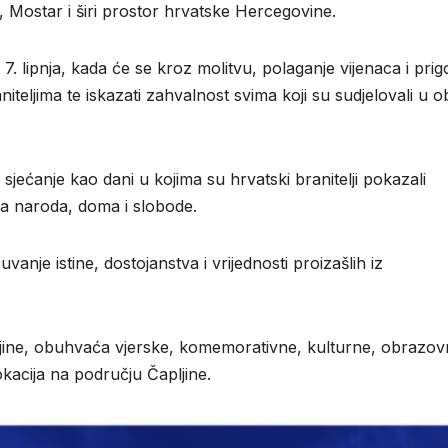
, Mostar i širi prostor hrvatske Hercegovine.
7. lipnja, kada će se kroz molitvu, polaganje vijenaca i pri
teljima te iskazati zahvalnost svima koji su sudjelovali u o
sjećanje kao dani u kojima su hrvatski branitelji pokazali
ga naroda, doma i slobode.
anje istine, dostojanstva i vrijednosti proizašlih iz
ljine, obuhvaća vjerske, komemorativne, kulturne, obrazov
okacija na području Čapljine.