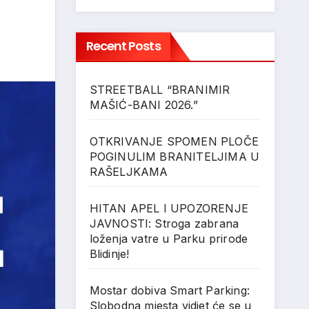
Recent Posts
STREETBALL “BRANIMIR
MAŠIĆ-BANI 2026.”
OTKRIVANJE SPOMEN PLOČE
POGINULIM BRANITELJIMA U
RAŠELJKAMA
HITAN APEL I UPOZORENJE
JAVNOSTI: Stroga zabrana
loženja vatre u Parku prirode
Blidinje!
Mostar dobiva Smart Parking:
Slobodna mjesta vidjet će se u