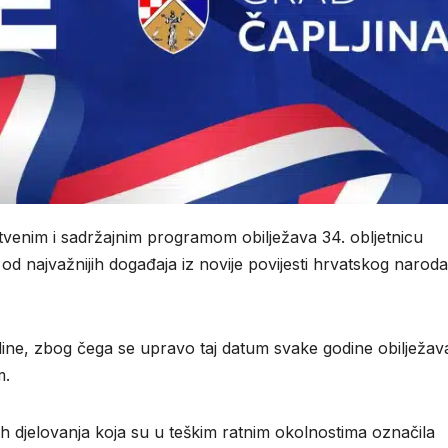
tvenim i sadržajnim programom obilježava 34. obljetnicu
d najvažnijih događaja iz novije povijesti hrvatskog naroda
odine, zbog čega se upravo taj datum svake godine obilježav
m.
ih djelovanja koja su u teškim ratnim okolnostima označila