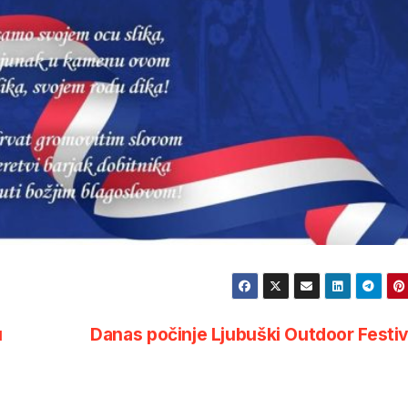
u
Danas počinje Ljubuški Outdoor Festi