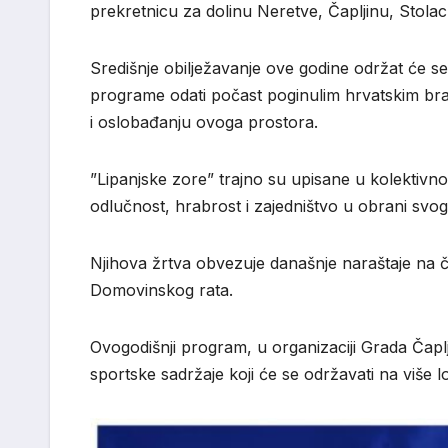
prekretnicu za dolinu Neretve, Čapljinu, Stolac
Središnje obilježavanje ove godine održat će se 
programe odati počast poginulim hrvatskim brani
i oslobađanju ovoga prostora.
”Lipanjske zore” trajno su upisane u kolektivno 
odlučnost, hrabrost i zajedništvo u obrani svo
Njihova žrtva obvezuje današnje naraštaje na čuv
Domovinskog rata.
Ovogodišnji program, u organizaciji Grada Čap
sportske sadržaje koji će se održavati na više l