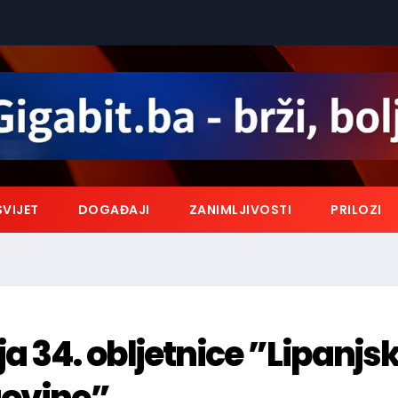
SVIJET
DOGAĐAJI
ZANIMLJIVOSTI
PRILOZI
a 34. obljetnice ”Lipanjs
govine”