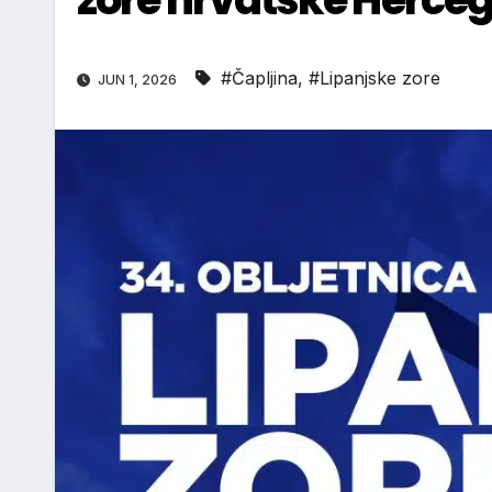
#Čapljina
,
#Lipanjske zore
JUN 1, 2026