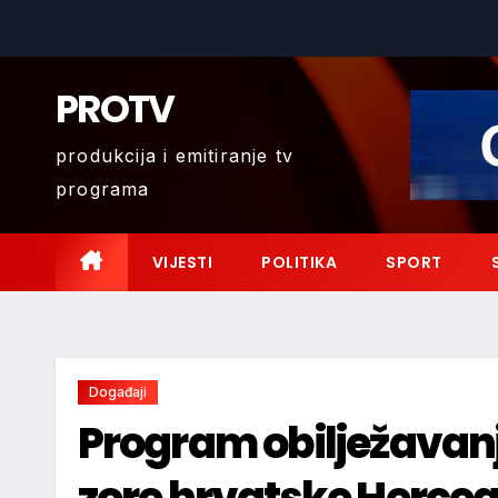
Skip
to
content
PROTV
produkcija i emitiranje tv
programa
VIJESTI
POLITIKA
SPORT
Događaji
Program obilježavanj
zore hrvatske Herce