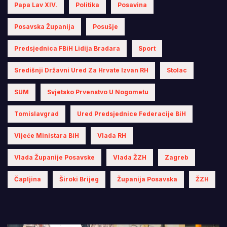
Papa Lav XIV.
Politika
Posavina
Posavska Županija
Posušje
Predsjednica FBiH Lidija Bradara
Sport
Središnji Državni Ured Za Hrvate Izvan RH
Stolac
SUM
Svjetsko Prvenstvo U Nogometu
Tomislavgrad
Ured Predsjednice Federacije BiH
Vijeće Ministara BiH
Vlada RH
Vlada Županije Posavske
Vlada ŽZH
Zagreb
Čapljina
Široki Brijeg
Županija Posavska
ŽZH