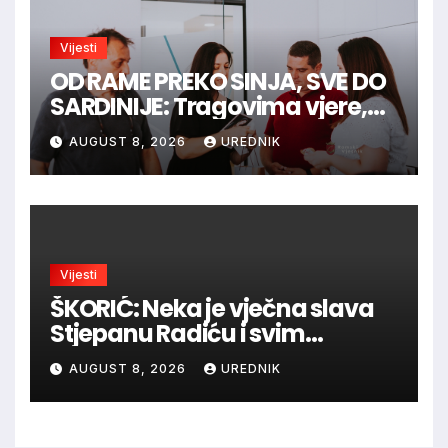
Vijesti
OD RAME PREKO SINJA, SVE DO
SARDINIJE: Tragovima vjere,
povijesti i viteške tradicije
AUGUST 8, 2026
UREDNIK
Vijesti
ŠKORIĆ: Neka je vječna slava
Stjepanu Radiću i svim
hrvatskim velikanima, a
AUGUST 8, 2026
UREDNIK
vječna zahvalnost hrvatskim
braniteljima