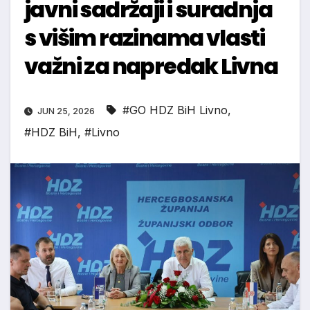
javni sadržaji i suradnja
s višim razinama vlasti
važni za napredak Livna
#GO HDZ BiH Livno
,
JUN 25, 2026
#HDZ BiH
,
#Livno