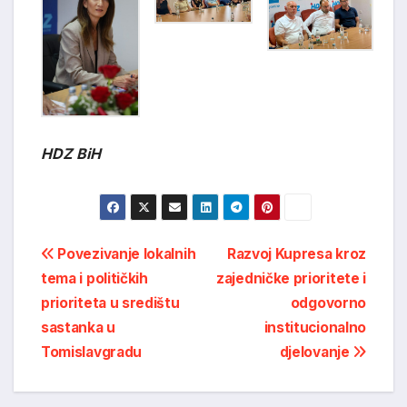
HDZ BiH
Post
Povezivanje lokalnih
Razvoj Kupresa kroz
tema i političkih
zajedničke prioritete i
navigation
prioriteta u središtu
odgovorno
sastanka u
institucionalno
Tomislavgradu
djelovanje