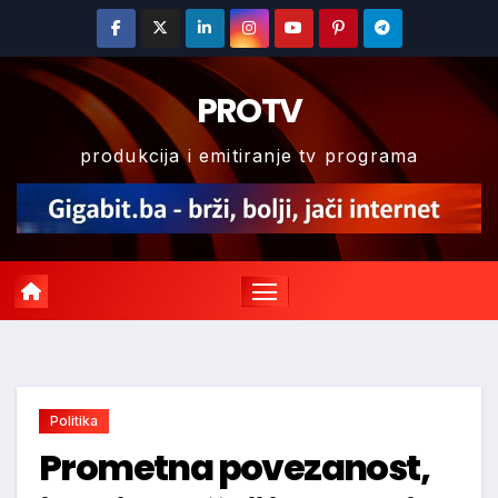
Skip
to
content
PROTV
produkcija i emitiranje tv programa
Politika
Prometna povezanost,