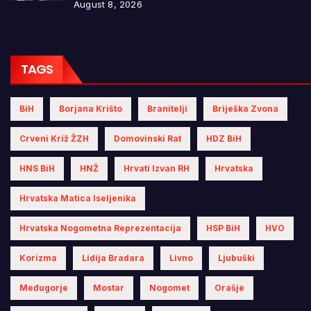
August 8, 2026
TAGS
BiH
Borjana Krišto
Branitelji
Briješka Zvona
Crveni Križ ŽZH
Domovinski Rat
HDZ BiH
HNS BiH
HNŽ
Hrvati Izvan RH
Hrvatska
Hrvatska Matica Iseljenika
Hrvatska Nogometna Reprezentacija
HSP BiH
HVO
Korizma
Lidija Bradara
Livno
Ljubuški
Međugorje
Mostar
Nogomet
Orašje