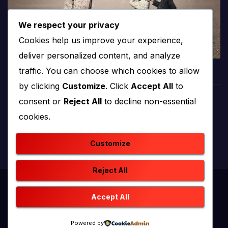
We respect your privacy
Cookies help us improve your experience,
deliver personalized content, and analyze
traffic. You can choose which cookies to allow
by clicking
Customize
. Click
Accept All
to
consent or
Reject All
to decline non-essential
PROTV
cookies.
produkcija i emitiranje tv programa
Customize
Reject All
Proudly powered by WordPress
|
Theme: newstack by
Accept All
Themeansar
.
Powered by
Home
Kontakt
O nama