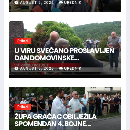
AUGUST 5, 2026
UREDNIK
Marinaca, Bogdanovaca i
Bršadina
Prilozi
U VIRU SVEČANO PROSLAVLJEN
DAN DOMOVINSKE
ZAHVALNOSTI
AUGUST 5, 2026
UREDNIK
Prilozi
ŽUPA GRAČAC OBILJEŽILA
SPOMENDAN 4. BOJNE