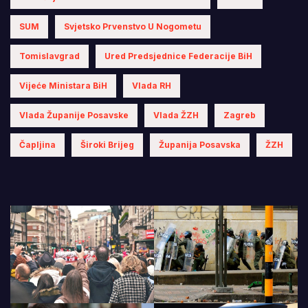
SUM
Svjetsko Prvenstvo U Nogometu
Tomislavgrad
Ured Predsjednice Federacije BiH
Vijeće Ministara BiH
Vlada RH
Vlada Županije Posavske
Vlada ŽZH
Zagreb
Čapljina
Široki Brijeg
Županija Posavska
ŽZH