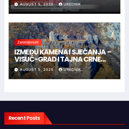
“GRAČAC”
AUGUST 5, 2026
UREDNIK
Zanimljivosti
IZMEĐU KAMENA I SJEĆANJA –
VISUĆ-GRAD I TAJNA CRNE
KRALJICE
AUGUST 5, 2026
UREDNIK
Recent Posts