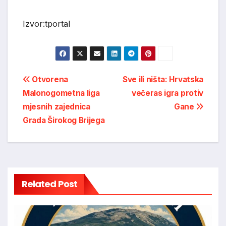
Izvor:tportal
Post
Otvorena
Sve ili ništa: Hrvatska
Malonogometna liga
večeras igra protiv
navigation
mjesnih zajednica
Gane
Grada Širokog Brijega
Related Post