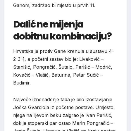
Ganom, zadržao bi mjesto u prvih 11.
Dalić ne mijenja
dobitnu kombinaciju?
Hrvatska je protiv Gane krenula u sustavu 4-
2-3-1, a početni sastav bio je: Livaković –
Stanišić, Pongračić, Šutalo, Perišić – Modrić,
Kovačić – Vlašić, Baturina, Petar Sučić –
Budimir.
Najveće iznenađenje tada je bilo izostavljanje
Joška Gvardiola iz početne postave. Umjesto
njega na lijevom beku zaigrao je Ivan Perišić,
dok je stoperski par ostao Marin Pongračić –
Josip Šutalo. Upravo je Vlašić na kraju postao