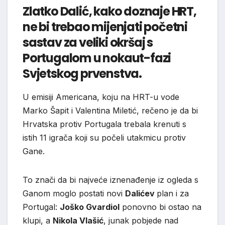
Zlatko Dalić, kako doznaje HRT,
ne bi trebao mijenjati početni
sastav za veliki okršaj s
Portugalom u nokaut-fazi
Svjetskog prvenstva.
U emisiji Americana, koju na HRT-u vode
Marko Šapit i Valentina Miletić, rečeno je da bi
Hrvatska protiv Portugala trebala krenuti s
istih 11 igrača koji su počeli utakmicu protiv
Gane.
To znači da bi najveće iznenađenje iz ogleda s
Ganom moglo postati novi
Dalićev
plan i za
Portugal:
Joško Gvardiol
ponovno bi ostao na
klupi, a
Nikola Vlašić
, junak pobjede nad