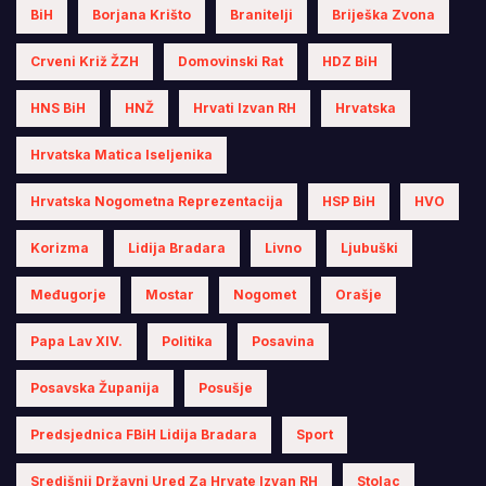
BiH
Borjana Krišto
Branitelji
Briješka Zvona
Crveni Križ ŽZH
Domovinski Rat
HDZ BiH
HNS BiH
HNŽ
Hrvati Izvan RH
Hrvatska
Hrvatska Matica Iseljenika
Hrvatska Nogometna Reprezentacija
HSP BiH
HVO
Korizma
Lidija Bradara
Livno
Ljubuški
Međugorje
Mostar
Nogomet
Orašje
Papa Lav XIV.
Politika
Posavina
Posavska Županija
Posušje
Predsjednica FBiH Lidija Bradara
Sport
Središnji Državni Ured Za Hrvate Izvan RH
Stolac