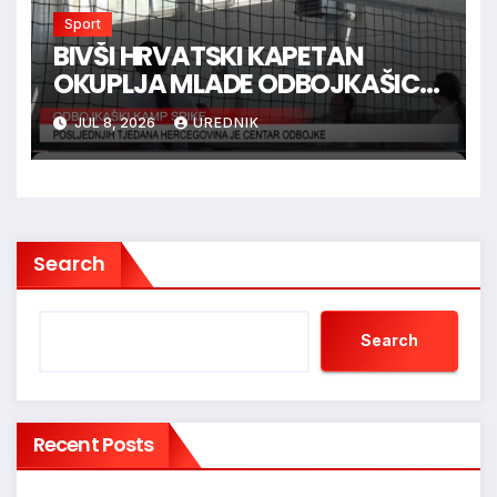
Sport
BIVŠI HRVATSKI KAPETAN
OKUPLJA MLADE ODBOJKAŠICE
U HERCEGOVINI
JUL 8, 2026
UREDNIK
Search
Search
Recent Posts