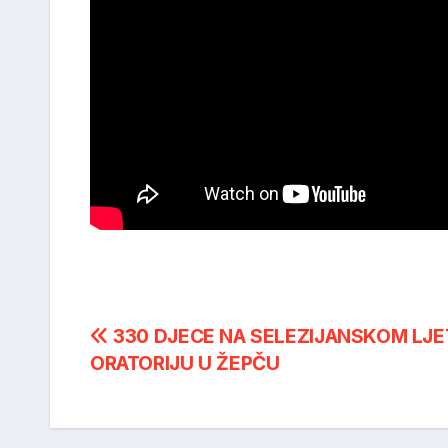
Post
330 DJECE NA SELEZIJANSKOM LJ
ORATORIJU U ŽEPČU
navigation