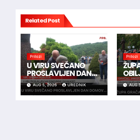
Related Post
Prilozi
Prilozi
U VIRU SVEČANO
ŽUP
PROSLAVLJEN DAN
OBIL
DOMOVINSKE
SPO
AUG 5, 2026
UREDNIK
AUG 5
ZAHVALNOSTI
BOJ