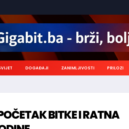
SVIJET
DOGAĐAJI
ZANIMLJIVOSTI
PRILOZI
POČETAK BITKE I RATNA
GODINE