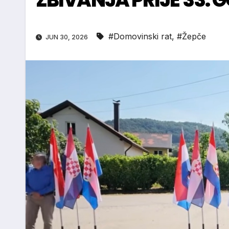
#Domovinski rat
,
#Žepče
JUN 30, 2026