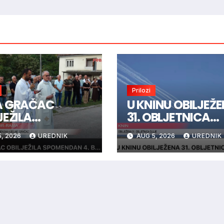
Prilozi
A GRAČAC
U KNINU OBILJEŽ
JEŽILA
31. OBLJETNICA
MENDAN 4.
OLUJE
, 2026
UREDNIK
AUG 5, 2026
UREDNIK
NE “GRAČAC”