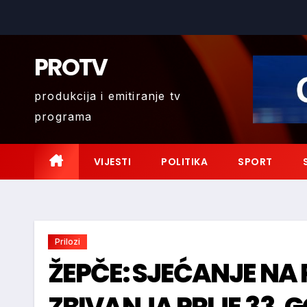
Skip
to
content
PROTV
produkcija i emitiranje tv
programa
VIJESTI
POLITIKA
SPORT
Prilozi
ŽEPČE: SJEĆANJE NA 
ZBIVANJA PRIJE 33. 