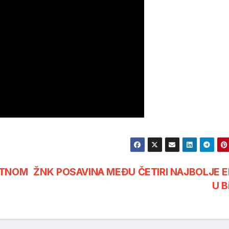
ETNOM
ŽNK POSAVINA MEĐU ČETIRI NAJBOLJE E
U B