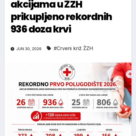
akcijama u ŽZH
prikupljeno rekordnih
936 doza krvi
#Crveni križ ŽZH
JUN 30, 2026