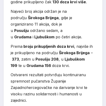
godine prikupljeno čak
130 doza krvi više
.
Najveći broj akcija održan je na
području
Širokoga Brijega
, gdje je
organizirano 11 akcija, dok je
u
Posušju
održano sedam, a
u
Grudama
i
Ljubuškom
po četiri akcije.
Prema
broju prikupljenih doza krvi
, najviše ih
je prikupljeno na području
Širokoga Brijega
–
373
, zatim u
Posušju 208
, u
Ljubuškom
199
te u
Grudama 156
doza krvi.
Ostvareni rezultati potvrđuju kontinuiranu
spremnost pučanstva Županije
Zapadnohercegovačke na darivanje krvi te
visoku razinu solidarnosti i humanosti u
zajednici.