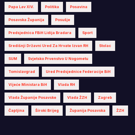
Papa Lav XIV.
Politika
Posavina
Posavska Županija
Posušje
Predsjednica FBiH Lidija Bradara
Sport
Središnji Državni Ured Za Hrvate Izvan RH
Stolac
SUM
Svjetsko Prvenstvo U Nogometu
Tomislavgrad
Ured Predsjednice Federacije BiH
Vijeće Ministara BiH
Vlada RH
Vlada Županije Posavske
Vlada ŽZH
Zagreb
Čapljina
Široki Brijeg
Županija Posavska
ŽZH