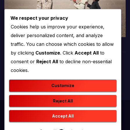
We respect your privacy
Cookies help us improve your experience,
deliver personalized content, and analyze
traffic. You can choose which cookies to allow
by clicking
Customize
. Click
Accept All
to
consent or
Reject All
to decline non-essential
PROTV
cookies.
produkcija i emitiranje tv programa
Customize
Reject All
Proudly powered by WordPress
|
Theme: newstack by
Accept All
Themeansar
.