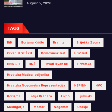
August 5, 2026
TAGS
BiH
Borjana Krišto
Branitelji
Briješka Zvona
Crveni Križ ŽZH
Domovinski Rat
HDZ BiH
HNS BiH
HNŽ
Hrvati Izvan RH
Hrvatska
Hrvatska Matica Iseljenika
Hrvatska Nogometna Reprezentacija
HSP BiH
HVO
Korizma
Lidija Bradara
Livno
Ljubuški
Međugorje
Mostar
Nogomet
Orašje