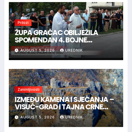
Prilozi
ŽUPA GRAČAC OBILJEŽILA
SPOMENDAN 4. BOJNE
“GRAČAC”
AUGUST 5, 2026
UREDNIK
Zanimljivosti
IZMEĐU KAMENA I SJEĆANJA –
VISUĆ-GRAD I TAJNA CRNE
KRALJICE
AUGUST 5, 2026
UREDNIK