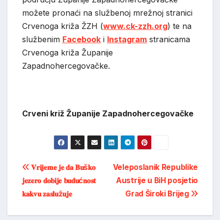
možete pronaći na službenoj mrežnoj stranici
Crvenoga križa ŽZH (
www.ck-zzh.org
) te na
službenim
Facebook
i
Instagram
stranicama
Crvenoga križa Županije
Zapadnohercegovačke.
Crveni križ Županije Zapadnohercegovačke
Post
𝐕𝐫𝐢𝐣𝐞𝐦𝐞 𝐣𝐞 𝐝𝐚 𝐁𝐮š𝐤𝐨
Veleposlanik Republike
𝐣𝐞𝐳𝐞𝐫𝐨 𝐝𝐨𝐛𝐢𝐣𝐞 𝐛𝐮𝐝𝐮ć𝐧𝐨𝐬𝐭
Austrije u BiH posjetio
navigation
𝐤𝐚𝐤𝐯𝐮 𝐳𝐚𝐬𝐥𝐮ž𝐮𝐣𝐞
Grad Široki Brijeg