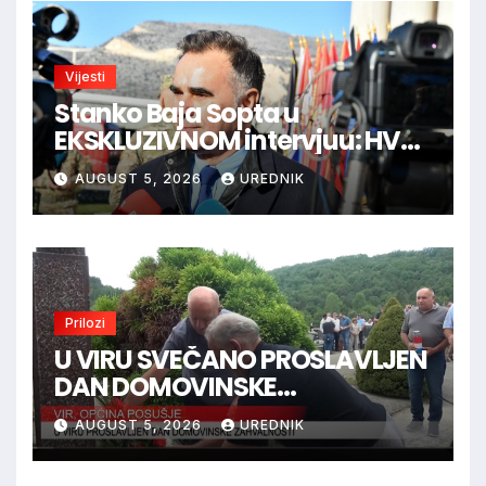
Vijesti
Stanko Baja Sopta u
EKSKLUZIVNOM intervjuu: HVO
je trebao ući u Vukovar preko
AUGUST 5, 2026
UREDNIK
Marinaca, Bogdanovaca i
Bršadina
Prilozi
U VIRU SVEČANO PROSLAVLJEN
DAN DOMOVINSKE
ZAHVALNOSTI
AUGUST 5, 2026
UREDNIK