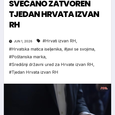
SVEČANO ZATVOREN
TJEDAN HRVATA IZVAN
RH
#Hrvati izvan RH
,
JUN 1, 2026
#Hrvatska matica iseljenika
,
#javi se svojima
,
#Poštanska marka
,
#Središnji državni ured za Hrvate izvan RH
,
#Tjedan Hrvata izvan RH