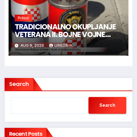
Prilozi
TRADICIONALNO OKUPLJANJE
VETERANA II. BOJNE VOJNE
POLICIJE HVO-a -
AUG 9, 2026
UREDNIK
TOMISLAVGRAD
Search
Search
Recent Posts