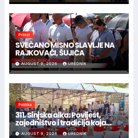
Prilozi
SVEČANO MISNO SLAVLJE NA
RAJKOVAČI, ŠUJICA
AUGUST 9, 2026
UREDNIK
Politika
311. Sinjska alka: Povijest,
zajedništvo i tradicija koja
spaja hrvatski narod
AUGUST 9, 2026
UREDNIK