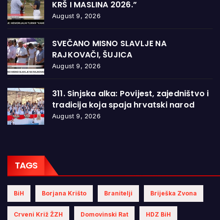
KRŠ I MASLINA 2026.”
August 9, 2026
SVEČANO MISNO SLAVLJE NA
RAJKOVAČI, ŠUJICA
August 9, 2026
311. Sinjska alka: Povijest, zajedništvo i
tradicija koja spaja hrvatski narod
August 9, 2026
TAGS
BiH
Borjana Krišto
Branitelji
Briješka Zvona
Crveni Križ ŽZH
Domovinski Rat
HDZ BiH