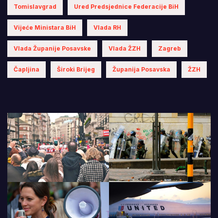
Tomislavgrad
Ured Predsjednice Federacije BiH
Vijeće Ministara BiH
Vlada RH
Vlada Županije Posavske
Vlada ŽZH
Zagreb
Čapljina
Široki Brijeg
Županija Posavska
ŽZH