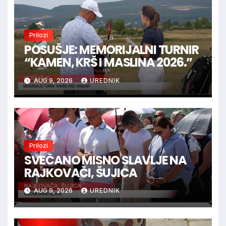
Prilozi
POSUŠJE: MEMORIJALNI TURNIR
“KAMEN, KRŠ I MASLINA 2026.”
AUG 9, 2026
UREDNIK
Prilozi
SVEČANO MISNO SLAVLJE NA
RAJKOVAČI, ŠUJICA
AUG 9, 2026
UREDNIK