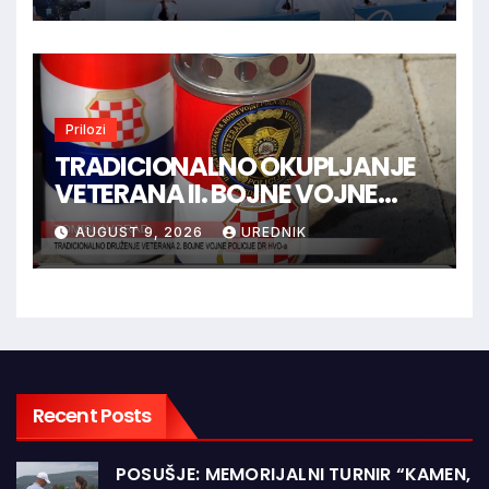
Prilozi
TRADICIONALNO OKUPLJANJE
VETERANA II. BOJNE VOJNE
POLICIJE HVO-a -
AUGUST 9, 2026
UREDNIK
TOMISLAVGRAD
Recent Posts
POSUŠJE: MEMORIJALNI TURNIR “KAMEN,