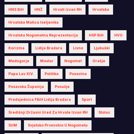
HNS BiH
HNŽ
Hrvati Izvan RH
Hrvatska
Hrvatska Matica Iseljenika
Hrvatska Nogometna Reprezentacija
HSP BiH
HVO
Korizma
Lidija Bradara
Livno
Ljubuški
Međugorje
Mostar
Nogomet
Orašje
Papa Lav XIV.
Politika
Posavina
Posavska Županija
Posušje
Predsjednica FBiH Lidija Bradara
Sport
Središnji Državni Ured Za Hrvate Izvan RH
Stolac
SUM
Svjetsko Prvenstvo U Nogometu