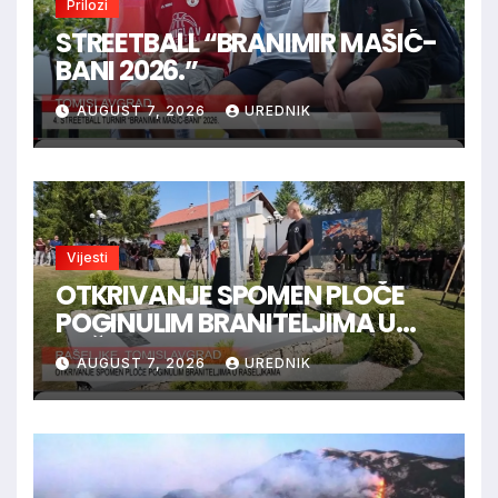
Prilozi
STREETBALL “BRANIMIR MAŠIĆ-
BANI 2026.”
AUGUST 7, 2026
UREDNIK
Vijesti
OTKRIVANJE SPOMEN PLOČE
POGINULIM BRANITELJIMA U
RAŠELJKAMA
AUGUST 7, 2026
UREDNIK