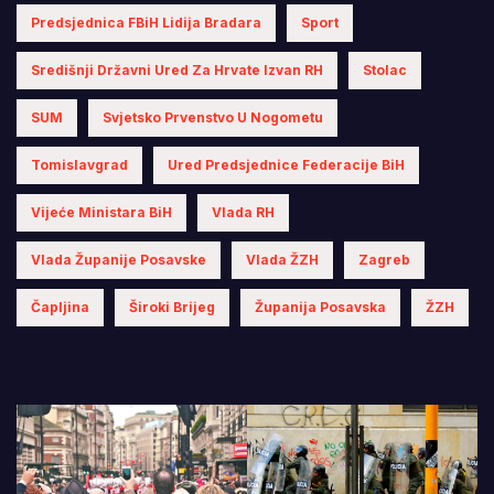
Predsjednica FBiH Lidija Bradara
Sport
Središnji Državni Ured Za Hrvate Izvan RH
Stolac
SUM
Svjetsko Prvenstvo U Nogometu
Tomislavgrad
Ured Predsjednice Federacije BiH
Vijeće Ministara BiH
Vlada RH
Vlada Županije Posavske
Vlada ŽZH
Zagreb
Čapljina
Široki Brijeg
Županija Posavska
ŽZH