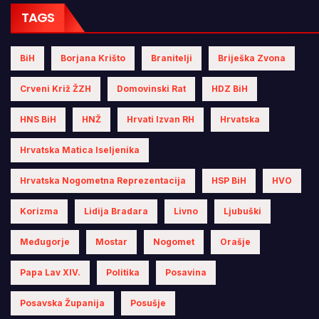
TAGS
BiH
Borjana Krišto
Branitelji
Briješka Zvona
Crveni Križ ŽZH
Domovinski Rat
HDZ BiH
HNS BiH
HNŽ
Hrvati Izvan RH
Hrvatska
Hrvatska Matica Iseljenika
Hrvatska Nogometna Reprezentacija
HSP BiH
HVO
Korizma
Lidija Bradara
Livno
Ljubuški
Međugorje
Mostar
Nogomet
Orašje
Papa Lav XIV.
Politika
Posavina
Posavska Županija
Posušje