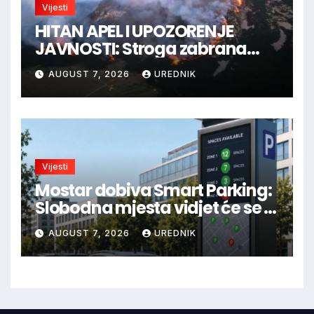
Vijesti
HITAN APEL I UPOZORENJE
JAVNOSTI: Stroga zabrana
loženja vatre u Parku prirode
AUGUST 7, 2026
UREDNIK
Blidinje!
Vijesti
Mostar dobiva Smart Parking:
Slobodna mjesta vidjet će se u
aplikaciji
AUGUST 7, 2026
UREDNIK