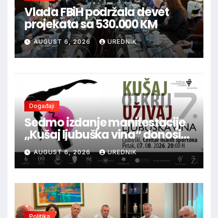
Vlada FBiH podržala devet
projekata sa 530.000 KM
AUGUST 6, 2026
UREDNIK
Događaji
Sedmo izdanje manifestacije
„Kušaj ljubuška vina“ donosi
vrhunska vina, gastronomiju i
AUGUST 6, 2026
UREDNIK
glazbu
Politika