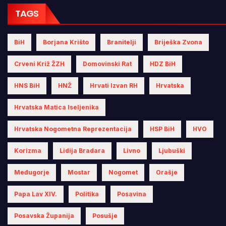
TAGS
BiH
Borjana Krišto
Branitelji
Briješka Zvona
Crveni Križ ŽZH
Domovinski Rat
HDZ BiH
HNS BiH
HNŽ
Hrvati Izvan RH
Hrvatska
Hrvatska Matica Iseljenika
Hrvatska Nogometna Reprezentacija
HSP BiH
HVO
Korizma
Lidija Bradara
Livno
Ljubuški
Međugorje
Mostar
Nogomet
Orašje
Papa Lav XIV.
Politika
Posavina
Posavska Županija
Posušje