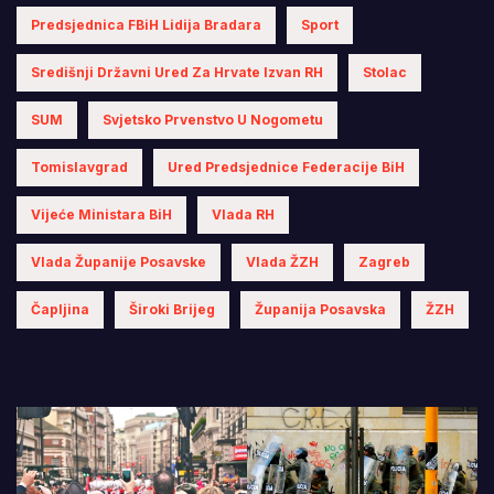
Predsjednica FBiH Lidija Bradara
Sport
Središnji Državni Ured Za Hrvate Izvan RH
Stolac
SUM
Svjetsko Prvenstvo U Nogometu
Tomislavgrad
Ured Predsjednice Federacije BiH
Vijeće Ministara BiH
Vlada RH
Vlada Županije Posavske
Vlada ŽZH
Zagreb
Čapljina
Široki Brijeg
Županija Posavska
ŽZH