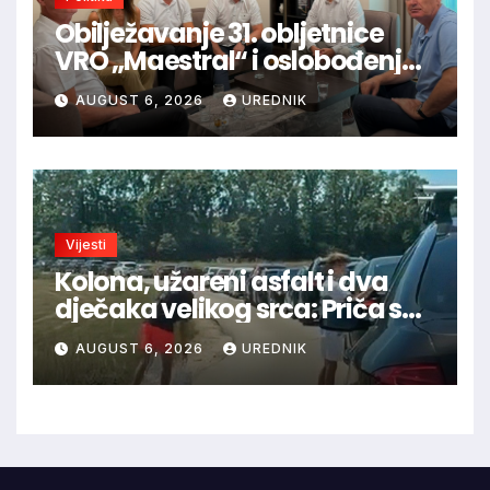
Obilježavanje 31. obljetnice
VRO „Maestral“ i oslobođenja
Jajca uz pokroviteljstvo HNS-a
AUGUST 6, 2026
UREDNIK
BiH
Vijesti
Kolona, užareni asfalt i dva
dječaka velikog srca: Priča s
granice oduševila regiju
AUGUST 6, 2026
UREDNIK