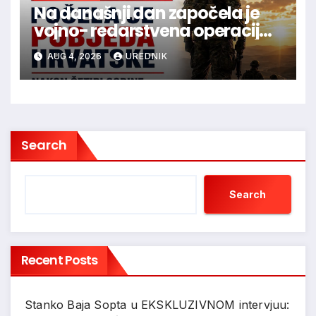
Na današnji dan započela je
vojno- redarstvena operacija
Oluja
AUG 4, 2026
UREDNIK
Search
Search
Recent Posts
Stanko Baja Sopta u EKSKLUZIVNOM intervjuu: