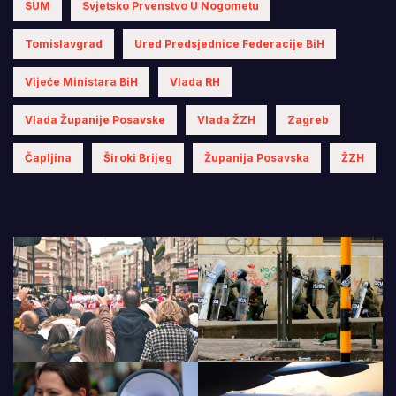
SUM
Svjetsko Prvenstvo U Nogometu
Tomislavgrad
Ured Predsjednice Federacije BiH
Vijeće Ministara BiH
Vlada RH
Vlada Županije Posavske
Vlada ŽZH
Zagreb
Čapljina
Široki Brijeg
Županija Posavska
ŽZH