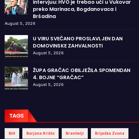
intervjuu: HVO je trebao ući u Vukovar
preko Marinaca, Bogdanovaca i
Bršadina
August 5, 2026
U VIRU SVEČANO PROSLAVLJEN DAN
DOMOVINSKE ZAHVALNOSTI
August 5, 2026
ŽUPA GRAČAC OBILJEŽILA SPOMENDAN
4. BOJNE “GRAČAC”
August 5, 2026
TAGS
BiH
Borjana Krišto
Branitelji
Briješka Zvona