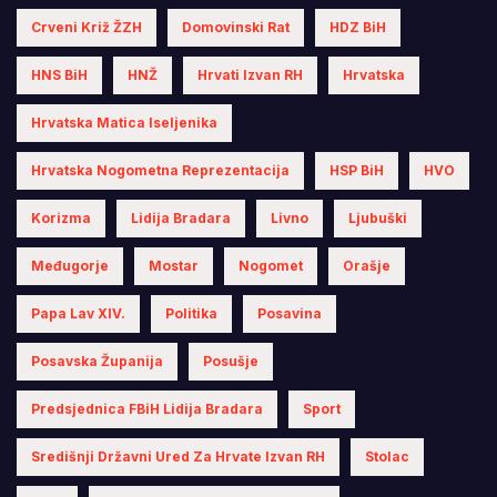
Crveni Križ ŽZH
Domovinski Rat
HDZ BiH
HNS BiH
HNŽ
Hrvati Izvan RH
Hrvatska
Hrvatska Matica Iseljenika
Hrvatska Nogometna Reprezentacija
HSP BiH
HVO
Korizma
Lidija Bradara
Livno
Ljubuški
Međugorje
Mostar
Nogomet
Orašje
Papa Lav XIV.
Politika
Posavina
Posavska Županija
Posušje
Predsjednica FBiH Lidija Bradara
Sport
Središnji Državni Ured Za Hrvate Izvan RH
Stolac