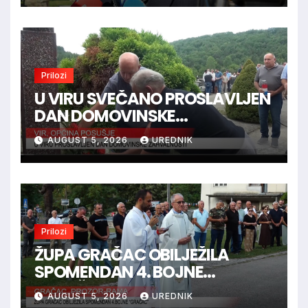
Bršadina
Prilozi
U VIRU SVEČANO PROSLAVLJEN
DAN DOMOVINSKE
ZAHVALNOSTI
AUGUST 5, 2026
UREDNIK
Prilozi
ŽUPA GRAČAC OBILJEŽILA
SPOMENDAN 4. BOJNE
“GRAČAC”
AUGUST 5, 2026
UREDNIK