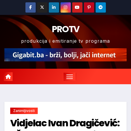
Skip
to
content
PROTV
produkcija i emitiranje tv programa
Zanimljivosti
Vidjelac Ivan Dragičević: