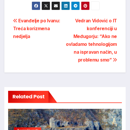
Post
Evanđelje po Ivanu:
Vedran Vidović o IT
Treća korizmena
konferenciji u
navigation
nedjelja
Međugorju: “Ako ne
ovladamo tehnologijom
na ispravan način, u
problemu smo”
Related Post