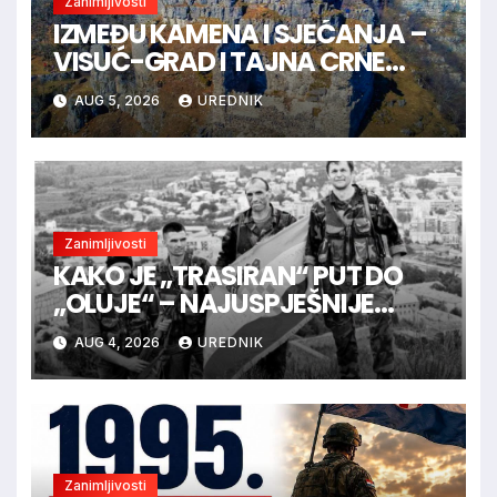
Zanimljivosti
IZMEĐU KAMENA I SJEĆANJA –
VISUĆ-GRAD I TAJNA CRNE
KRALJICE
AUG 5, 2026
UREDNIK
Zanimljivosti
KAKO JE „TRASIRAN“ PUT DO
„OLUJE“ – NAJUSPJEŠNIJE
VOJNE OPERACIJE U
AUG 4, 2026
UREDNIK
HRVATSKOJ POVIJESTI
Zanimljivosti