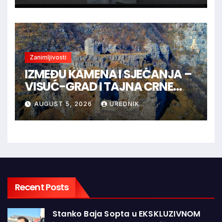
Zanimljivosti
IZMEĐU KAMENA I SJEĆANJA –
VISUĆ-GRAD I TAJNA CRNE
KRALJICE
AUGUST 5, 2026
UREDNIK
Recent Posts
Stanko Baja Sopta u EKSKLUZIVNOM