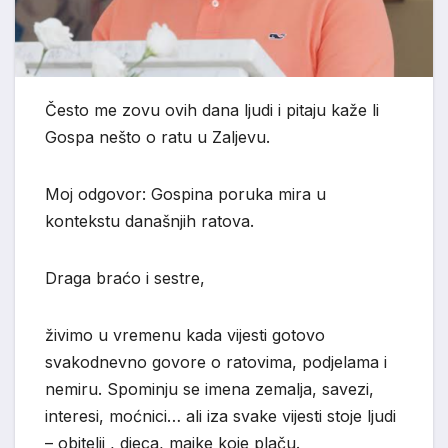
Često me zovu ovih dana ljudi i pitaju kaže li
Gospa nešto o ratu u Zaljevu.
Moj odgovor: Gospina poruka mira u
kontekstu današnjih ratova.
Draga braćo i sestre,
živimo u vremenu kada vijesti gotovo
svakodnevno govore o ratovima, podjelama i
nemiru. Spominju se imena zemalja, savezi,
interesi, moćnici… ali iza svake vijesti stoje ljudi
– obitelji , djeca, majke koje plaču.