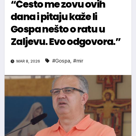
“Često me zovu ovih
dana i pitaju kaže li
Gospa nešto o ratu u
Zaljevu. Evo odgovora.”
#Gospa
,
#mir
MAR 8, 2026