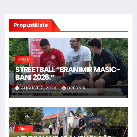
Propustili ste
Prilozi
STREETBALL “BRANIMIR MAŠIĆ-
BANI 2026.”
AUGUST 7, 2026
UREDNIK
Vijesti