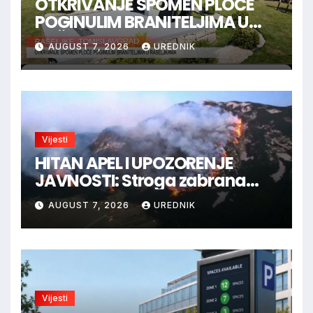
OTKRIVANJE SPOMEN PLOČE
POGINULIM BRANITELJIMA U
RAŠELJKAMA
AUGUST 7, 2026
UREDNIK
Vijesti
HITAN APEL I UPOZORENJE
JAVNOSTI: Stroga zabrana
loženja vatre u Parku prirode
AUGUST 7, 2026
UREDNIK
Blidinje!
Vijesti