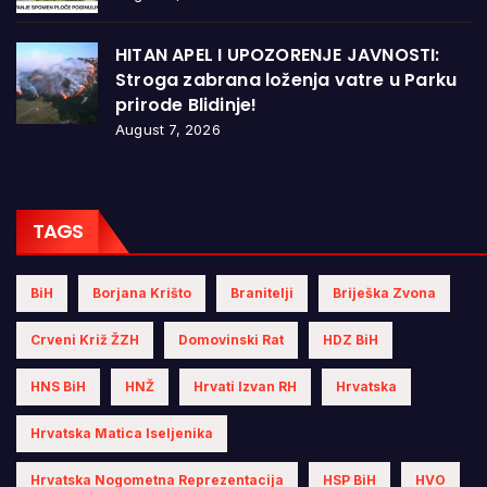
HITAN APEL I UPOZORENJE JAVNOSTI:
Stroga zabrana loženja vatre u Parku
prirode Blidinje!
August 7, 2026
TAGS
BiH
Borjana Krišto
Branitelji
Briješka Zvona
Crveni Križ ŽZH
Domovinski Rat
HDZ BiH
HNS BiH
HNŽ
Hrvati Izvan RH
Hrvatska
Hrvatska Matica Iseljenika
Hrvatska Nogometna Reprezentacija
HSP BiH
HVO