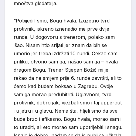
mnoštva gledatelja.
“Pobijedili smo, Bogu hvala. Izuzetno tvrd
protivnik, iskreno iznenadio me prve dvije
runde. U dogovoru s trenerom, polako sam
išao. Nisam htio srljati jer znam da bih se
umorio jer treba izdržati 10 rundi. Čekao sam
priliku, otvorio sam ga, našao sam ga – hvala
dragom Bogu. Trener Stjepan Božić mi je
rekao da ne smijem prije 6. runde završiti, ali to
ćemo kad budem boksao u Zagrebu. Ovdje
sam ga morao preduhitriti. Uglavnom, tvrd
protivnik, dobro jak, vježbali smo i taj uppercut
i u jetru i u glavu. Nema šta, htjeli smo da sve
bude brzo i efikasno. Bogu hvala, morao sam i
to uraditi, ali eto morao sam upotrijebiti i snagu.
Ispalo je dobro, nadam se da je publika uživala