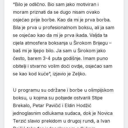
“Bilo je odlično. Bio sam jako motiviran i
moram priznati da se dugo nisam ovako
osjećao prije borbe. Kao da mi je prva borba.
Bila je prva u profesionalnom boksu, ali ja sam
se osjećao kao da mi je prva ikada. Valjda ta
cijela atmosfera boksanja u Širokom Brijegu –
baš mi je lijepo bilo. Ja sam u Širokom jako
često, barem 3-4 puta godišnje. Imam puno
obitelji i stvarno volim doći ovdje, osjećao sam
se kao kod kuće”, izjavio je Zeljko.
U programu su održane i borbe u olimpijskom
boksu, u kojima su pobjede ostvarili Stipe
Brekalo, Petar Pavičić i Eldin Hodžić
jednoglasnim odlukama sudaca, dok je Novica
Terzić slavio prekidom u drugoj rundi, a Ivan