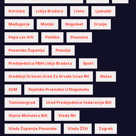
Korizma
Lidija Bradara
Livno
Ljubuški
Međugorje
Mostar
Nogomet
Orašje
Papa Lav XIV.
Politika
Posavina
Posavska Županija
Posušje
Predsjednica FBiH Lidija Bradara
Sport
Središnji Državni Ured Za Hrvate Izvan RH
Stolac
SUM
Svjetsko Prvenstvo U Nogometu
Tomislavgrad
Ured Predsjednice Federacije BiH
Vijeće Ministara BiH
Vlada RH
Vlada Županije Posavske
Vlada ŽZH
Zagreb