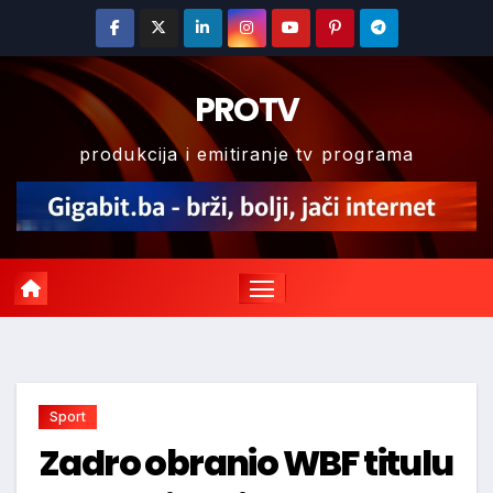
Skip
to
content
PROTV
produkcija i emitiranje tv programa
Sport
Zadro obranio WBF titulu