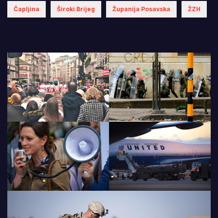
Čapljina
Široki Brijeg
Županija Posavska
ŽZH