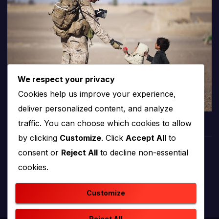
We respect your privacy
Cookies help us improve your experience,
deliver personalized content, and analyze
traffic. You can choose which cookies to allow
by clicking
Customize
. Click
Accept All
to
consent or
Reject All
to decline non-essential
PROTV
cookies.
produkcija i emitiranje tv programa
Customize
Reject All