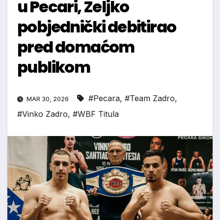
u Pecari, Zeljko
pobjednički debitirao
pred domaćom
publikom
#Pecara
,
#Team Zadro
,
MAR 30, 2026
#Vinko Zadro
,
#WBF Titula