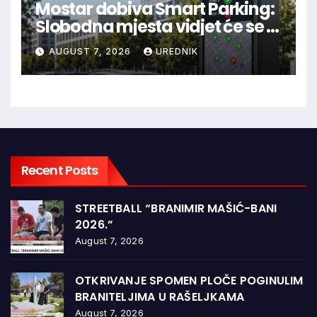
Mostar dobiva Smart Parking:
Slobodna mjesta vidjet će se u
aplikaciji
AUGUST 7, 2026
UREDNIK
Recent Posts
STREETBALL “BRANIMIR MAŠIĆ-BANI
2026.”
August 7, 2026
OTKRIVANJE SPOMEN PLOČE POGINULIM
BRANITELJIMA U RAŠELJKAMA
August 7, 2026