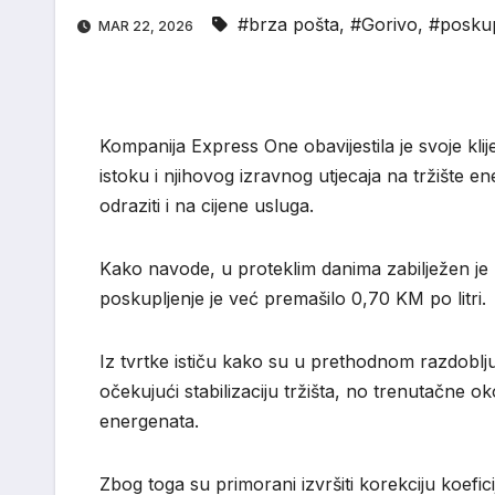
#brza pošta
,
#Gorivo
,
#poskup
MAR 22, 2026
Kompanija Express One obavijestila je svoje kli
istoku i njihovog izravnog utjecaja na tržište e
odraziti i na cijene usluga.
Kako navode, u proteklim danima zabilježen je k
poskupljenje je već premašilo 0,70 KM po litri.
Iz tvrtke ističu kako su u prethodnom razdoblju
očekujući stabilizaciju tržišta, no trenutačne 
energenata.
Zbog toga su primorani izvršiti korekciju koefic