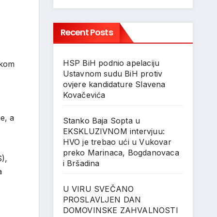
Recent Posts
HSP BiH podnio apelaciju
skom
Ustavnom sudu BiH protiv
ovjere kandidature Slavena
Kovačevića
e, a
Stanko Baja Sopta u
EKSKLUZIVNOM intervjuu:
HVO je trebao ući u Vukovar
preko Marinaca, Bogdanovaca
),
i Bršadina
a
U VIRU SVEČANO
PROSLAVLJEN DAN
DOMOVINSKE ZAHVALNOSTI