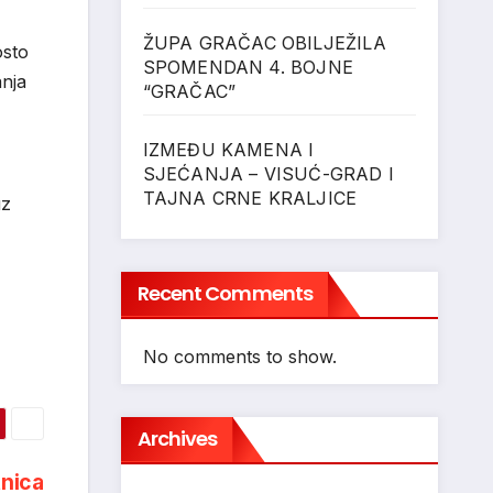
ŽUPA GRAČAC OBILJEŽILA
osto
SPOMENDAN 4. BOJNE
anja
“GRAČAC”
IZMEĐU KAMENA I
SJEĆANJA – VISUĆ-GRAD I
TAJNA CRNE KRALJICE
uz
Recent Comments
No comments to show.
Archives
tnica