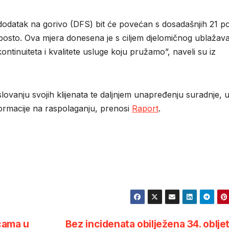
odatak na gorivo (DFS) bit će povećan s dosadašnjih 21 p
i posto. Ova mjera donesena je s ciljem djelomičnog ublažav
ontinuiteta i kvalitete usluge koju pružamo”, naveli su iz
ovanju svojih klijenata te daljnjem unapređenju suradnje, 
ormacije na raspolaganju, prenosi
Raport
.
icama u
Bez incidenata obilježena 34. oblje