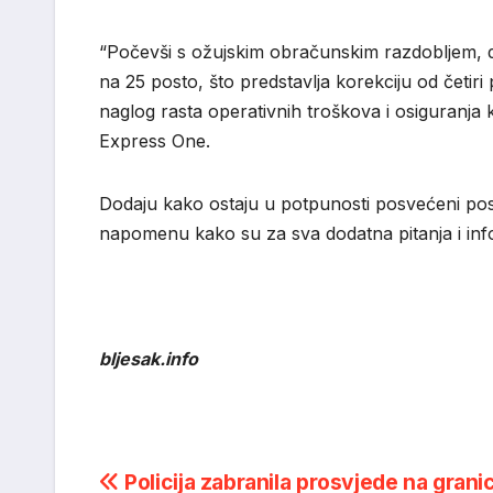
“Počevši s ožujskim obračunskim razdobljem, d
na 25 posto, što predstavlja korekciju od četir
naglog rasta operativnih troškova i osiguranja k
Express One.
Dodaju kako ostaju u potpunosti posvećeni posl
napomenu kako su za sva dodatna pitanja i inf
bljesak.info
Post
Policija zabranila prosvjede na gran