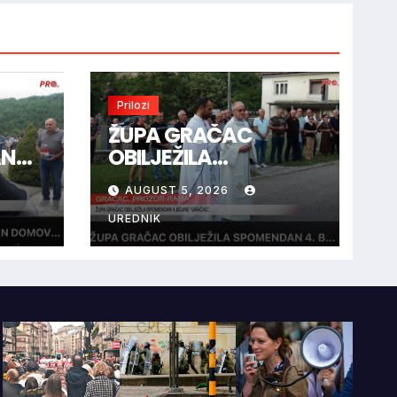
Prilozi
ŽUPA GRAČAC
AN
OBILJEŽILA
SPOMENDAN 4.
AUGUST 5, 2026
BOJNE “GRAČAC”
UREDNIK