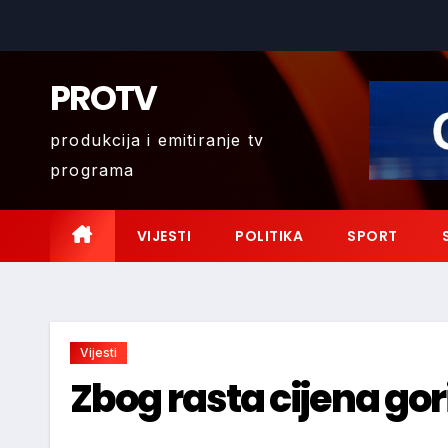
Skip
to
content
PROTV
produkcija i emitiranje tv
programa
VIJESTI
POLITIKA
SPORT
Vijesti
Zbog rasta cijena gor