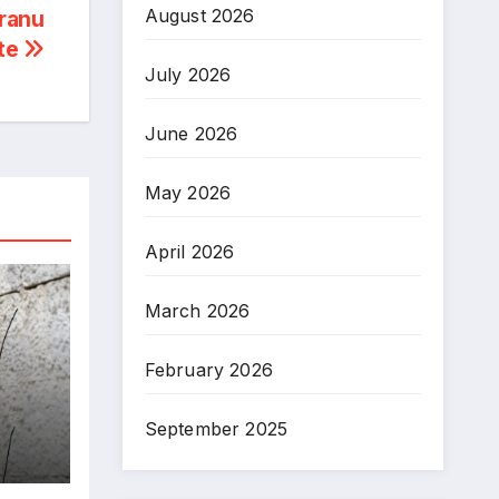
August 2026
dranu
te
July 2026
June 2026
May 2026
April 2026
March 2026
February 2026
‘El
September 2025
su
o