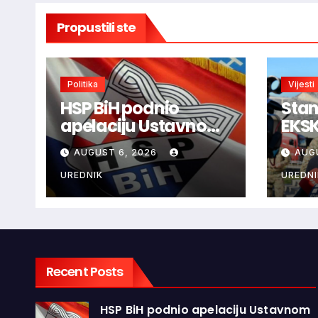
Propustili ste
Politika
Vijesti
HSP BiH podnio
Stan
apelaciju Ustavnom
EKS
sudu BiH protiv
inte
AUGUST 6, 2026
AUG
ovjere kandidature
treb
Slavena Kovačevića
prek
UREDNIK
UREDNI
Bog
Brša
Recent Posts
HSP BiH podnio apelaciju Ustavnom