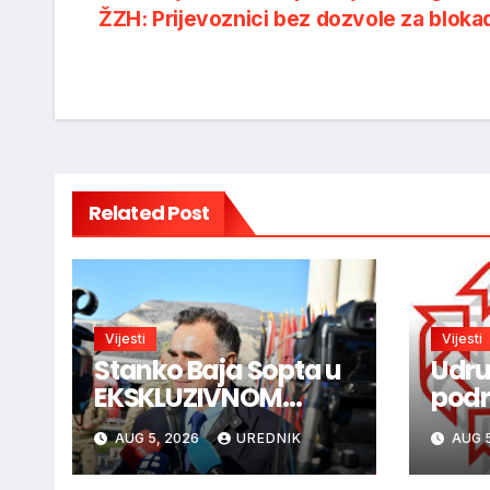
ŽZH: Prijevoznici bez dozvole za bloka
navigation
Related Post
Vijesti
Vijesti
Stanko Baja Sopta u
Udru
EKSKLUZIVNOM
podrž
intervjuu: HVO je
za u
AUG 5, 2026
UREDNIK
AUG 5
trebao ući u Vukovar
o uv
preko Marinaca,
post