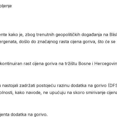
ljenje
jente kako je, zbog trenutnih geopolitičkih događanja na Bli
nergenata, došlo do značajnog rasta cijena goriva, što će se
ontinuiran rast cijena goriva na tržištu Bosne i Hercegovin
 nastojali zadržati postojeću razinu dodatka na gorivo (DFS
okolnosti, kako navode, ne upućuju na skoro smirivanje cijen
ijenta dodatka na gorivo.