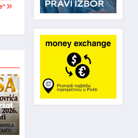
ne“
ržat