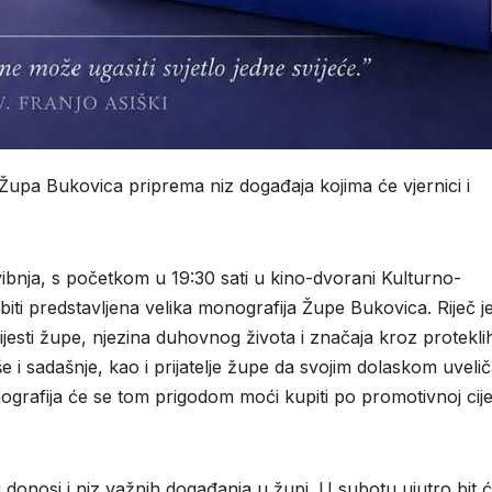
Župa Bukovica
priprema niz događaja kojima će vjernici i
svibnja, s početkom u 19:30 sati u kino-dvorani Kulturno-
iti predstavljena velika monografija Župe Bukovica. Riječ j
jesti župe, njezina duhovnog života i značaja kroz protekli
e i sadašnje, kao i prijatelje župe da svojim dolaskom uvelič
grafija će se tom prigodom moći kupiti po promotivnoj cije
di donosi i niz važnih događanja u župi. U subotu ujutro bit 