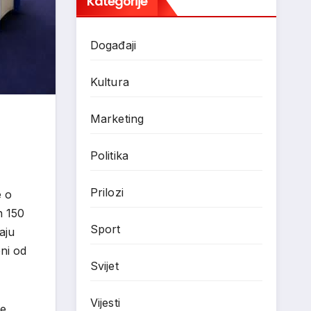
Kategorije
Događaji
Kultura
Marketing
Politika
Prilozi
e o
h 150
Sport
aju
ni od
Svijet
Vijesti
će