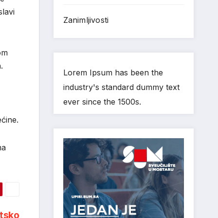
slavi
Zanimljivosti
kom
.
Lorem Ipsum has been the
industry's standard dummy text
ever since the 1500s.
ćine.
ma
atsko