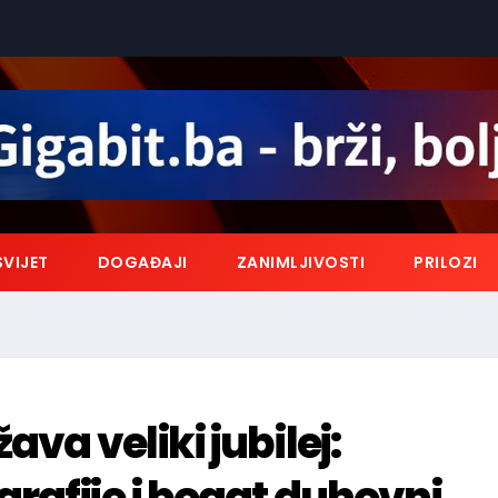
SVIJET
DOGAĐAJI
ZANIMLJIVOSTI
PRILOZI
va veliki jubilej:
rafije i bogat duhovni