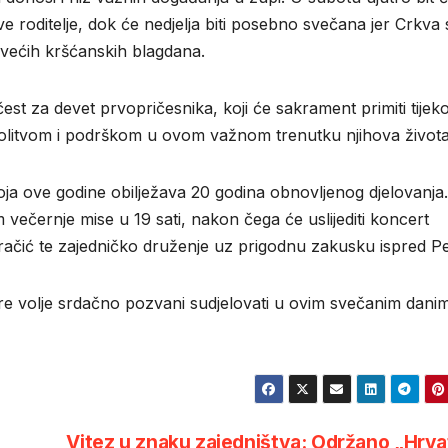
ve roditelje, dok će nedjelja biti posebno svečana jer Crkva 
većih kršćanskih blagdana.
čest za devet prvopričesnika, koji će sakrament primiti tije
e molitvom i podrškom u ovom važnom trenutku njihova života
ja ove godine obilježava 20 godina obnovljenog djelovanja.
 večernje mise u 19 sati, nakon čega će uslijediti koncert
račić
te zajedničko druženje uz prigodnu zakusku ispred Pe
obre volje srdačno pozvani sudjelovati u ovim svečanim dani
Vitez u znaku zajedništva: Održano „Hrv