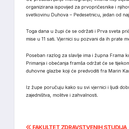
organizirana ispovijed za prvopričesnike i njiho
svetkovinu Duhova – Pedesetnicu, jedan od naj
Toga dana u župi će se održati i Prva sveta pri
mise u 11 sati. Vjernici su pozvani da ih prat
Poseban razlog za slavlje ima i župna Frama ko
Primanja i obećanja framša održat će se tijekom
duhovne glazbe koji će predvoditi
fra Marin Ka
Iz župe poručuju kako su svi vjernici i ljudi d
zajedništva, molitve i zahvalnosti.
FAKULTET ZDRAVSTVENIH STUDIJA