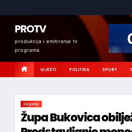
Skip
to
content
PROTV
produkcija i emitiranje tv
programa
VIJESTI
POLITIKA
SPORT
Događaji
Župa Bukovica obilježa
Predstavljanje monog