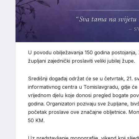
U povodu obilježavanja 150 godina postojanja,
župljani zajednički proslaviti veliki jubilej župe.
Središnji događaj održat će se u četvrtak, 21. 
informativnog centra u Tomislavgradu, gdje će b
vrijednom djelu koje donosi pregled bogate povi
godina. Organizatori pozivaju sve župljane, bivš
početak proslave ove značajne obljetnice. Mono
50 KM.
Uz predstavljanje monografije, vikend koji slije