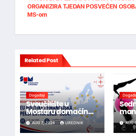
Post
ORGANIZIRA TJEDAN POSVEĆEN OSOB
navigation
MS-om
Related Post
Događaji
Događa
Sveučilište u
Sedm
Mostaru domaćin
mani
regionalne
ljub
AUG 7, 2026
UREDNIK
AUG 6
konferencije o
dono
budućnosti EU
vina