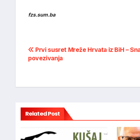
fzs.sum.ba
Post
Prvi susret Mreže Hrvata iz BiH – Sn
povezivanja
navigation
Related Post