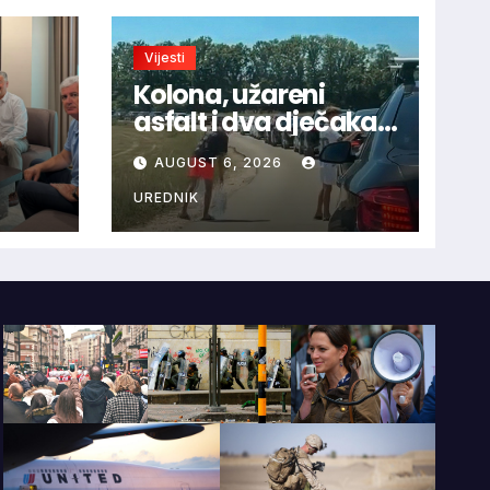
Vijesti
Kolona, užareni
asfalt i dva dječaka
velikog srca: Priča s
AUGUST 6, 2026
ca uz
granice oduševila
HNS-
regiju
UREDNIK