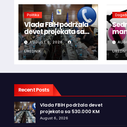
Politika
Događa
Vlada FBiH podržala
Sedm
devet projekata sa
mani
530.000 KM
ljub
AUGUST 6, 2026
AUG
dono
vina
UREDNIK
UREDNI
glaz
Recent Posts
Vlada FBiH podržala devet
projekata sa 530.000 KM
August 6, 2026