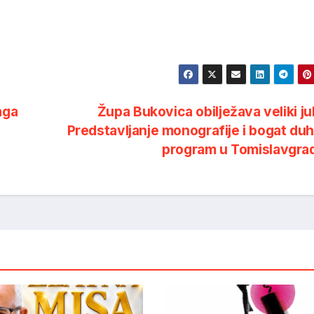
aga
Župa Bukovica obilježava veliki jub
Predstavljanje monografije i bogat du
program u Tomislavgr