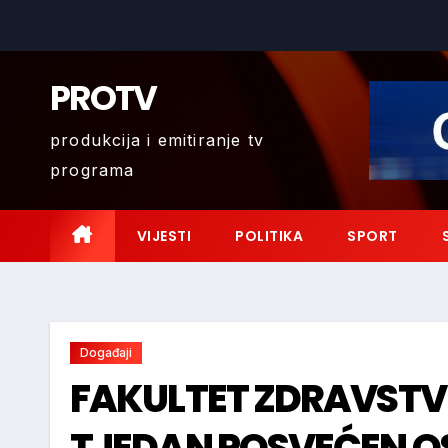
Skip
to
content
PROTV
produkcija i emitiranje tv
programa
VIJESTI
POLITIKA
SPORT
Događaji
FAKULTET ZDRAVSTV
TJEDAN POSVEĆEN 