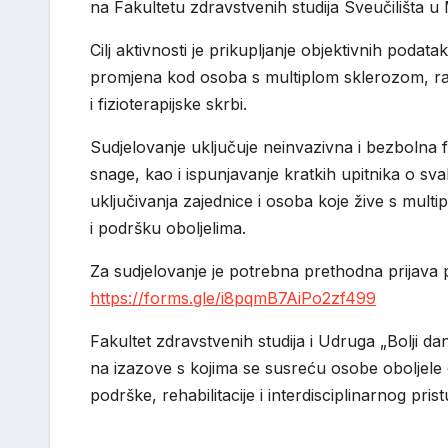
na Fakultetu zdravstvenih studija Sveučilišta u 
Cilj aktivnosti je prikupljanje objektivnih podat
promjena kod osoba s multiplom sklerozom, ra
i fizioterapijske skrbi.
Sudjelovanje uključuje neinvazivna i bezbolna 
snage, kao i ispunjavanje kratkih upitnika o s
uključivanja zajednice i osoba koje žive s mult
i podršku oboljelima.
Za sudjelovanje je potrebna prethodna prijava
https://forms.gle/
i8pqmB7AiPo2zf499
Fakultet zdravstvenih studija i Udruga „Bolji d
na izazove s kojima se susreću osobe oboljele 
podrške, rehabilitacije i interdisciplinarnog pris