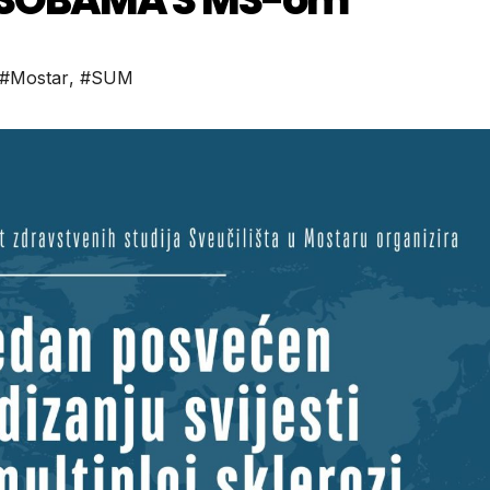
#Mostar
,
#SUM