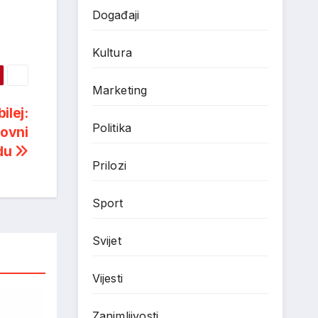
Događaji
Kultura
Marketing
ilej:
Politika
hovni
adu
Prilozi
Sport
Svijet
Vijesti
Zanimljivosti