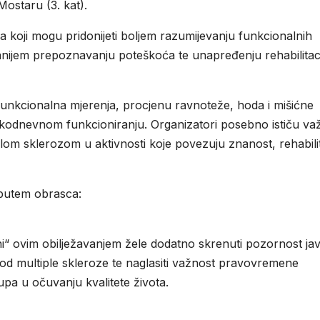
Mostaru (3. kat).
aka koji mogu pridonijeti boljem razumijevanju funkcionalnih
nijem prepoznavanju poteškoća te unapređenju rehabilitac
funkcionalna mjerenja, procjenu ravnoteže, hoda i mišićne
vakodnevnom funkcioniranju. Organizatori posebno ističu va
iplom sklerozom u aktivnosti koje povezuju znanost, rehabilit
 putem obrasca:
ani“ ovim obilježavanjem žele dodatno skrenuti pozornost jav
od multiple skleroze te naglasiti važnost pravovremene
tupa u očuvanju kvalitete života.