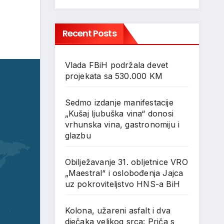
Recent Posts
Vlada FBiH podržala devet
projekata sa 530.000 KM
Sedmo izdanje manifestacije
„Kušaj ljubuška vina“ donosi
vrhunska vina, gastronomiju i
glazbu
Obilježavanje 31. obljetnice VRO
„Maestral“ i oslobođenja Jajca
uz pokroviteljstvo HNS-a BiH
Kolona, užareni asfalt i dva
dječaka velikog srca: Priča s