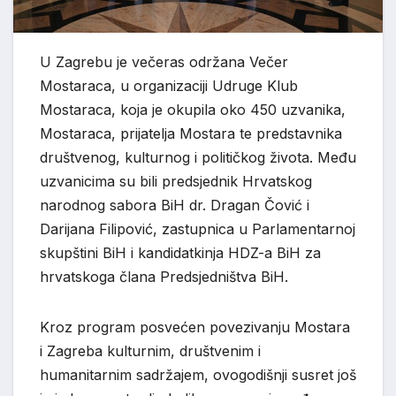
U Zagrebu je večeras održana Večer
Mostaraca, u organizaciji Udruge Klub
Mostaraca, koja je okupila oko 450 uzvanika,
Mostaraca, prijatelja Mostara te predstavnika
društvenog, kulturnog i političkog života. Među
uzvanicima su bili predsjednik Hrvatskog
narodnog sabora BiH dr.
Dragan Čović
i
Darijana Filipović
, zastupnica u Parlamentarnoj
skupštini BiH i kandidatkinja HDZ-a BiH za
hrvatskog
a
člana Predsjedništva BiH.
Kroz program posvećen povezivanju Mostara
i Zagreba kulturnim, društvenim i
humanitarnim sadržajem, ovogodišnji susret još