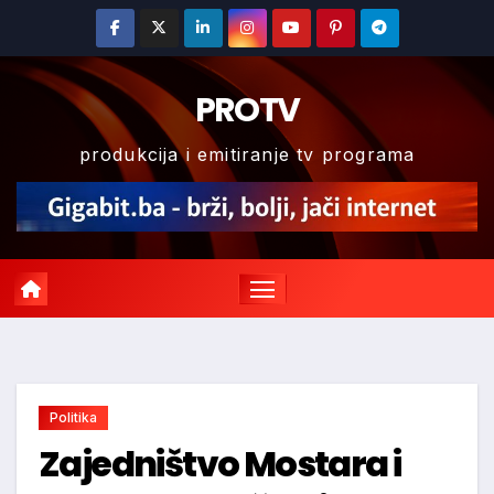
Skip
to
content
PROTV
produkcija i emitiranje tv programa
Politika
Zajedništvo Mostara i