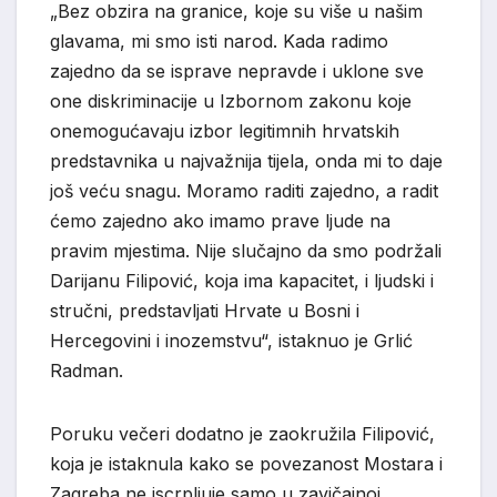
„Bez obzira na granice, koje su više u našim
glavama, mi smo isti narod. Kada radimo
zajedno da se isprave nepravde i uklone sve
one diskriminacije u Izbornom zakonu koje
onemogućavaju izbor legitimnih hrvatskih
predstavnika u najvažnija tijela, onda mi to daje
još veću snagu. Moramo raditi zajedno, a radit
ćemo zajedno ako imamo prave ljude na
pravim mjestima. Nije
slučajno da smo podržali
Darijanu Filipović, koja ima kapacitet, i ljudski i
stručni, predstavljati Hrvate u Bosni i
Hercegovini i inozemstvu“,
istaknuo
je Grlić
Radman.
Poruku večeri dodatno je zaokružila
Filipović
,
koja je istaknula kako se povezanost Mostara i
Zagreba ne iscrpljuje samo u zavičajnoj