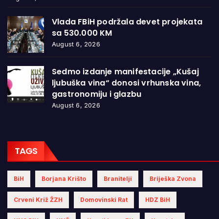
Vlada FBiH podržala devet projekata
sa 530.000 KM
August 6, 2026
Sedmo izdanje manifestacije „Kušaj
ljubuška vina“ donosi vrhunska vina,
gastronomiju i glazbu
August 6, 2026
TAGS
BiH
Borjana Krišto
Branitelji
Briješka Zvona
Crveni Križ ŽZH
Domovinski Rat
HDZ BiH