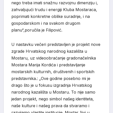
nego treba imati snažnu razvojnu dimenziju i,
zahvaljujući trudu i energiji Kluba Mostaraca,
poprimati konkretne oblike suradnje, i na
gospodarskom i na svakom drugom
planu“,
poručila je Filipović.
U nastavku
večeri predstavlj
en je
projek
t
nove
zgrade Hrvatskog narodnog kazališta
u
Mostaru, uz videoobraćanje gradonačelnika
Mostara
Marija Kordića
i predstavljanje
mostarskih kulturnih, društvenih i sportskih
predstavnika.
:
„Ove godine posebno mi je
drago što je u fokusu izgradnja Hrvatskog
narodnog kazališta u Mostaru. To nije samo
jedan projekt, nego simbol našeg identiteta,
naše kulture i našeg prava da stvaramo i
razvijamo vlastite institucije
.
Mostar živi u