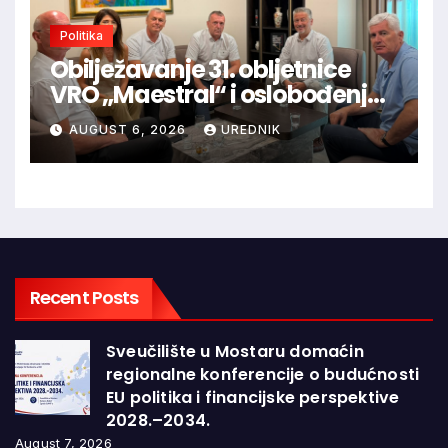
Politika
Obilježavanje 31. obljetnice
VRO „Maestral“ i oslobođenja
Jajca uz pokroviteljstvo HNS-a
AUGUST 6, 2026
UREDNIK
BiH
Recent Posts
Sveučilište u Mostaru domaćin
regionalne konferencije o budućnosti
EU politika i financijske perspektive
2028.–2034.
August 7, 2026