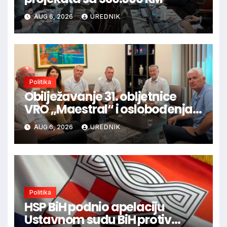
AUG 6, 2026
UREDNIK
Politika
Obilježavanje 31. obljetnice
VRO „Maestral“ i oslobođenja
Jajca uz pokroviteljstvo HNS-a
AUG 6, 2026
UREDNIK
BiH
Politika
HSP BiH podnio apelaciju
Ustavnom sudu BiH protiv