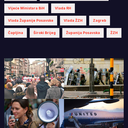
Vijeće Ministara BiH
Vlada RH
Vlada Županije Posavske
Vlada ŽZH
Zagreb
Čapljina
Široki Brijeg
Županija Posavska
ŽZH