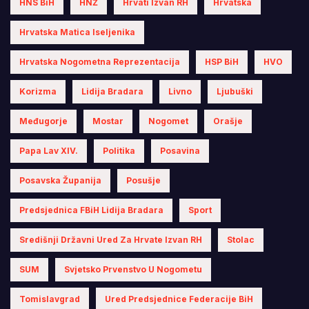
HNS BiH
HNŽ
Hrvati Izvan RH
Hrvatska
Hrvatska Matica Iseljenika
Hrvatska Nogometna Reprezentacija
HSP BiH
HVO
Korizma
Lidija Bradara
Livno
Ljubuški
Međugorje
Mostar
Nogomet
Orašje
Papa Lav XIV.
Politika
Posavina
Posavska Županija
Posušje
Predsjednica FBiH Lidija Bradara
Sport
Središnji Državni Ured Za Hrvate Izvan RH
Stolac
SUM
Svjetsko Prvenstvo U Nogometu
Tomislavgrad
Ured Predsjednice Federacije BiH