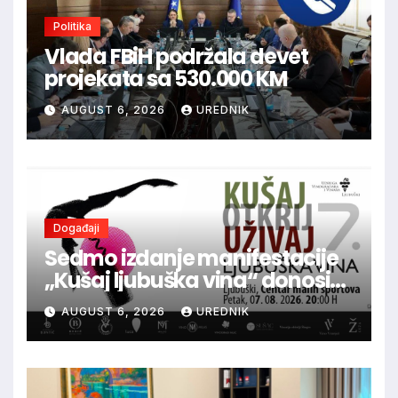
Politika
Vlada FBiH podržala devet
projekata sa 530.000 KM
AUGUST 6, 2026
UREDNIK
Događaji
Sedmo izdanje manifestacije
„Kušaj ljubuška vina“ donosi
vrhunska vina, gastronomiju i
AUGUST 6, 2026
UREDNIK
glazbu