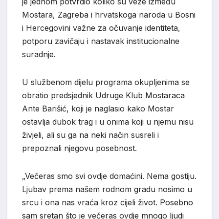
je jednom potvrdio koliko su veze između
Mostara, Zagreba i hrvatskoga naroda u Bosni
i Hercegovini važne za očuvanje identiteta,
potporu zavičaju i nastavak institucionalne
suradnje.
U službenom dijelu programa okupljenima se
obratio predsjednik Udruge Klub Mostaraca
Ante Barišić
, koji je naglasio kako Mostar
ostavlja dubok trag i u onima koji u njemu nisu
živjeli, ali su ga na neki način susreli i
prepoznali njegovu posebnost.
„Večeras smo svi ovdje domaćini. Nema gostiju.
Ljubav prema našem rodnom gradu nosimo u
srcu i ona nas vraća kroz cijeli život. Posebno
sam sretan što je večeras ovdje mnogo ljudi