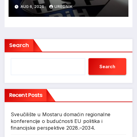
ovjere kandidature Slavena
AUG 6, 2026
UREDNIK
Kovačevića
Search
Search
Recent Posts
Sveučilište u Mostaru domaćin regionalne
konferencije o budućnosti EU politika i
financijske perspektive 2028.–2034.