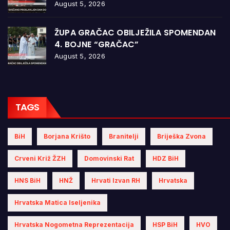
August 5, 2026
ŽUPA GRAČAC OBILJEŽILA SPOMENDAN
4. BOJNE “GRAČAC”
August 5, 2026
TAGS
BiH
Borjana Krišto
Branitelji
Briješka Zvona
Crveni Križ ŽZH
Domovinski Rat
HDZ BiH
HNS BiH
HNŽ
Hrvati Izvan RH
Hrvatska
Hrvatska Matica Iseljenika
Hrvatska Nogometna Reprezentacija
HSP BiH
HVO