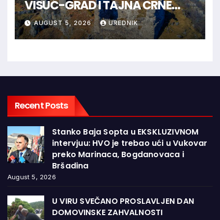
VISUĆ-GRAD I TAJNA CRNE
KRALJICE
AUGUST 5, 2026
UREDNIK
Recent Posts
Stanko Baja Sopta u EKSKLUZIVNOM
intervjuu: HVO je trebao ući u Vukovar
preko Marinaca, Bogdanovaca i
Bršadina
August 5, 2026
U VIRU SVEČANO PROSLAVLJEN DAN
DOMOVINSKE ZAHVALNOSTI