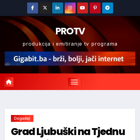
Skip
to
content
PROTV
produkcija i emitiranje tv programa
Događaji
Grad Ljubuški na Tjednu