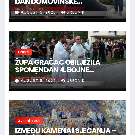
DAN DOMOVINSKE
ZAHVALNOSTI
AUGUST 5, 2026
UREDNIK
Prilozi
ŽUPA GRAČAC OBILJEŽILA
SPOMENDAN 4. BOJNE
“GRAČAC”
AUGUST 5, 2026
UREDNIK
Zanimljivosti
IZMEĐU KAMENA I SJEĆANJA –