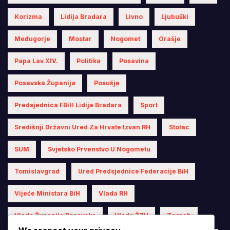
Korizma
Lidija Bradara
Livno
Ljubuški
Međugorje
Mostar
Nogomet
Orašje
Papa Lav XIV.
Politika
Posavina
Posavska Županija
Posušje
Predsjednica FBiH Lidija Bradara
Sport
Središnji Državni Ured Za Hrvate Izvan RH
Stolac
SUM
Svjetsko Prvenstvo U Nogometu
Tomislavgrad
Ured Predsjednice Federacije BiH
Vijeće Ministara BiH
Vlada RH
Vlada Županije Posavske
Vlada ŽZH
Zagreb