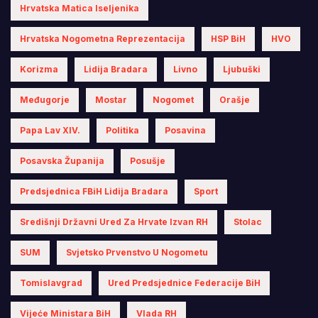
Hrvatska Matica Iseljenika
Hrvatska Nogometna Reprezentacija
HSP BiH
HVO
Korizma
Lidija Bradara
Livno
Ljubuški
Međugorje
Mostar
Nogomet
Orašje
Papa Lav XIV.
Politika
Posavina
Posavska Županija
Posušje
Predsjednica FBiH Lidija Bradara
Sport
Središnji Državni Ured Za Hrvate Izvan RH
Stolac
SUM
Svjetsko Prvenstvo U Nogometu
Tomislavgrad
Ured Predsjednice Federacije BiH
Vijeće Ministara BiH
Vlada RH