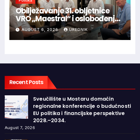
Politika
Obilježavanje 31. obljetnice
VRO „Maestral“ i oslobođenja
Jajca uz pokroviteljstvo HNS-a
AUGUST 6, 2026
UREDNIK
BiH
Recent Posts
Sveučilište u Mostaru domaćin
regionalne konferencije o budućnosti
EU politika i financijske perspektive
2028.–2034.
August 7, 2026