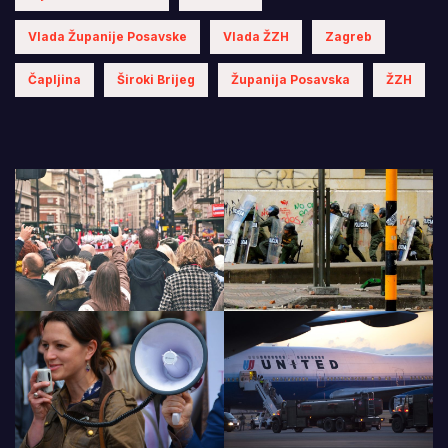
Vlada Županije Posavske
Vlada ŽZH
Zagreb
Čapljina
Široki Brijeg
Županija Posavska
ŽZH