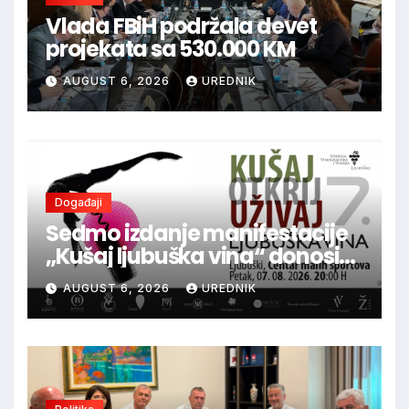
Vlada FBiH podržala devet
projekata sa 530.000 KM
AUGUST 6, 2026
UREDNIK
Događaji
Sedmo izdanje manifestacije
„Kušaj ljubuška vina“ donosi
vrhunska vina, gastronomiju i
AUGUST 6, 2026
UREDNIK
glazbu