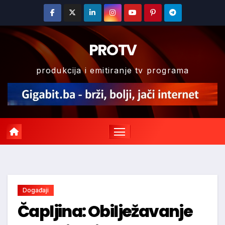
Skip
to
content
PROTV
produkcija i emitiranje tv programa
Događaji
Čapljina: Obilježavanje