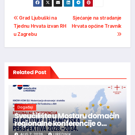
Post
Grad Ljubuški na
Sjećanje na stradanje
Tjednu Hrvata izvan RH
Hrvata općine Travnik
navigation
u Zagrebu
Related Post
Događaji
Sveučilište u Mostaru domaćin
regionalne konferencije o
budućnosti EU politika i
AUG 7, 2026
UREDNIK