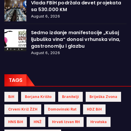
Vlada FBiH podržala devet projekata
sa 530.000 KM
August 6, 2026
Sedmo izdanje manifestacije „Kušaj
ljubuška vina“ donosi vrhunska vina,
gastronomiju i glazbu
August 6, 2026
TAGS
BiH
Borjana Krišto
Branitelji
Briješka Zvona
Crveni Križ ŽZH
Domovinski Rat
HDZ BiH
HNS BiH
HNŽ
Hrvati Izvan RH
Hrvatska