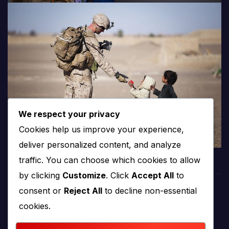
We respect your privacy
Cookies help us improve your experience,
deliver personalized content, and analyze
traffic. You can choose which cookies to allow
by clicking
Customize
. Click
Accept All
to
consent or
Reject All
to decline non-essential
PROTV
cookies.
produkcija i emitiranje tv programa