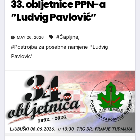
33. obljetnice PPN-a
”Ludvig Pavlović”
#Čapljina
,
MAY 26, 2026
#Postrojba za posebne namjene ''Ludvig
Pavlović'