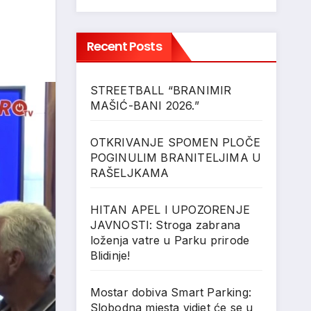
Recent Posts
STREETBALL “BRANIMIR
MAŠIĆ-BANI 2026.”
OTKRIVANJE SPOMEN PLOČE
POGINULIM BRANITELJIMA U
RAŠELJKAMA
HITAN APEL I UPOZORENJE
JAVNOSTI: Stroga zabrana
loženja vatre u Parku prirode
Blidinje!
Mostar dobiva Smart Parking:
Slobodna mjesta vidjet će se u