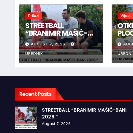
Prilozi
Vijesti
STREETBALL
OTK
“BRANIMIR MAŠIĆ-
PLO
BANI 2026.”
BRAN
AUGUST 7, 2026
AUG
RAŠ
UREDNIK
UREDNI
Recent Posts
STREETBALL “BRANIMIR MAŠIĆ-BANI
2026.”
August 7, 2026