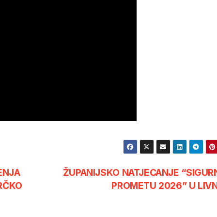
ENJA
ŽUPANIJSKO NATJECANJE “SIGUR
BRČKO
PROMETU 2026” U LIV