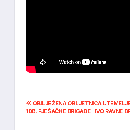
Post
OBILJEŽENA OBLJETNICA UTEMELJ
108. PJEŠAČKE BRIGADE HVO RAVNE 
navigation