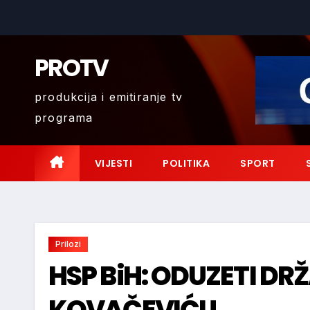
Skip
to
content
PROTV
produkcija i emitiranje tv
programa
VIJESTI
POLITIKA
SPORT
Prilozi
HSP BiH: ODUZETI D
KOVAČEVIĆU