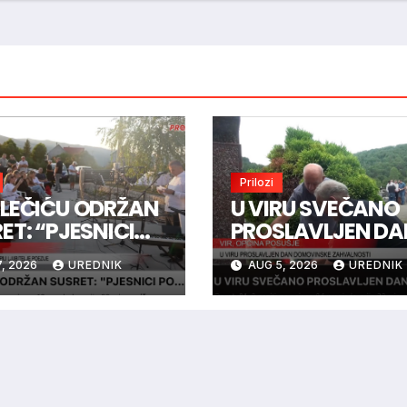
Prilozi
LEČIĆU ODRŽAN
U VIRU SVEČANO
ET: “PJESNICI
PROSLAVLJEN DA
 ZVIJEZDAMA”
DOMOVINSKE
, 2026
UREDNIK
AUG 5, 2026
UREDNIK
ZAHVALNOSTI