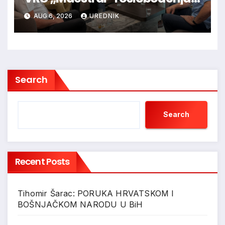
Jajca uz pokroviteljstvo HNS-a
AUG 6, 2026
UREDNIK
BiH
Search
Search
Recent Posts
Tihomir Šarac: PORUKA HRVATSKOM I
BOŠNJAČKOM NARODU U BiH