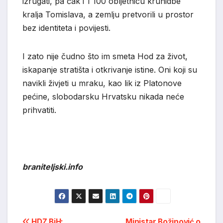
izrugati, pa čak i 1 100 obljetnicu krunidbe
kralja Tomislava, a zemlju pretvorili u prostor
bez identiteta i povijesti.
I zato nije čudno što im smeta Hod za život,
iskapanje stratišta i otkrivanje istine. Oni koji su
navikli živjeti u mraku, kao lik iz Platonove
pećine, slobodarsku Hrvatsku nikada neće
prihvatiti.
braniteljski.info
HDZ BiH:
Ministar Božinović o