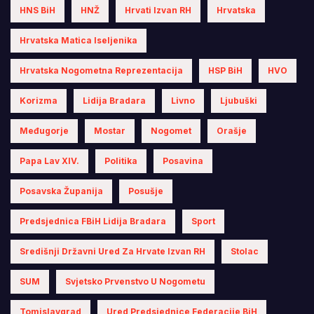
HNS BiH
HNŽ
Hrvati Izvan RH
Hrvatska
Hrvatska Matica Iseljenika
Hrvatska Nogometna Reprezentacija
HSP BiH
HVO
Korizma
Lidija Bradara
Livno
Ljubuški
Međugorje
Mostar
Nogomet
Orašje
Papa Lav XIV.
Politika
Posavina
Posavska Županija
Posušje
Predsjednica FBiH Lidija Bradara
Sport
Središnji Državni Ured Za Hrvate Izvan RH
Stolac
SUM
Svjetsko Prvenstvo U Nogometu
Tomislavgrad
Ured Predsjednice Federacije BiH