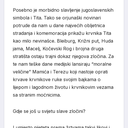
Posebno je morbidno slavljenje jugoslavenskih
simbola i Tita. Tako se orjunaški novinari
potrude da nam u dane najvećih obljetnica
stradanja i komemoracija prikažu krvnika Tita
kao milo nevinašce. Bleiburg, Križni put, Huda
jama, Macelj, Kočevski Rog i brojna druga
stratišta ostaju trajni dokaz njegova zločina. Za
te nam teške dane medijski lansiraju “moralne
veličine” Mamića i Terezu koji nastoje oprati
krvave krvnikove ruke svojim bajkama o
lijepom i lagodnom životu i krvnikovim vezama
sa stranim moćnicima.
Gdje se još u svijetu slave zločini?
I umjesto pijeteta prema žrtvama takvi likovi i