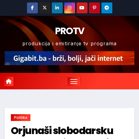
Skip
to
content
PROTV
produkcija i emitiranje tv programa
Politika
Orjunaši slobodarsku