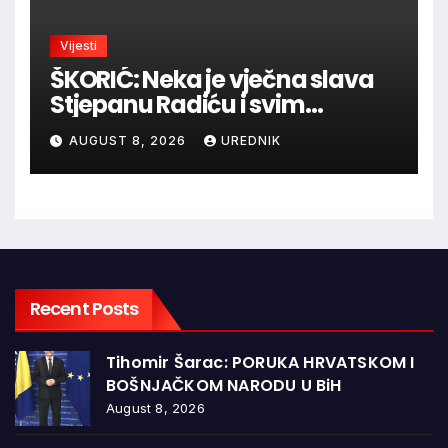
Vijesti
ŠKORIĆ: Neka je vječna slava
Stjepanu Radiću i svim
hrvatskim velikanima, a
AUGUST 8, 2026
UREDNIK
vječna zahvalnost hrvatskim
braniteljima
Recent Posts
Tihomir Šarac: PORUKA HRVATSKOM I
BOŠNJAČKOM NARODU U BiH
August 8, 2026