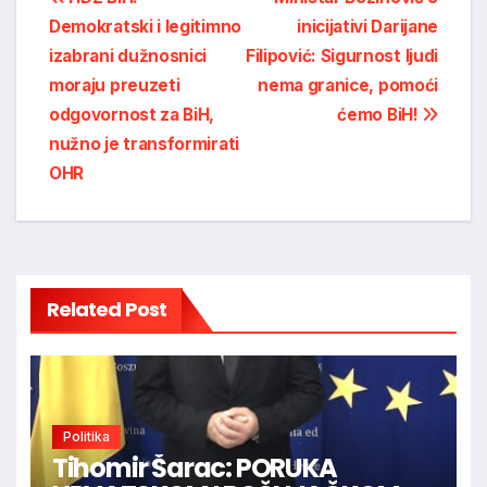
Post
Demokratski i legitimno
inicijativi Darijane
navigation
izabrani dužnosnici
Filipović: Sigurnost ljudi
moraju preuzeti
nema granice, pomoći
odgovornost za BiH,
ćemo BiH!
nužno je transformirati
OHR
Related Post
Politika
Tihomir Šarac: PORUKA