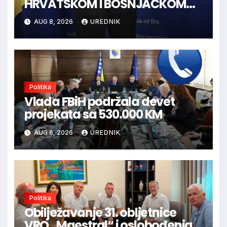
HRVATSKOM I BOŠNJAČKOM
NARODU U BiH
AUG 8, 2026
UREDNIK
Politika
Vlada FBiH podržala devet
projekata sa 530.000 KM
AUG 6, 2026
UREDNIK
Politika
Obilježavanje 31. obljetnice
VRO „Maestral“ i oslobođenja