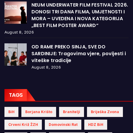
NEUM UNDERWATER FILM FESTIVAL 2026.
DONOSI TRI DANA FILMA, UMJETNOSTI I
MORA – UVEDENA I NOVA KATEGORIJA
„BEST FILM POSTER AWARD“
August 8, 2026
OD RAME PREKO SINJA, SVE DO
SARDINIJE: Tragovima vjere, povijesti i
viteške tradicije
August 8, 2026
TAGS
BiH
Borjana Krišto
Branitelji
Briješka Zvona
Crveni Križ ŽZH
Domovinski Rat
HDZ BiH