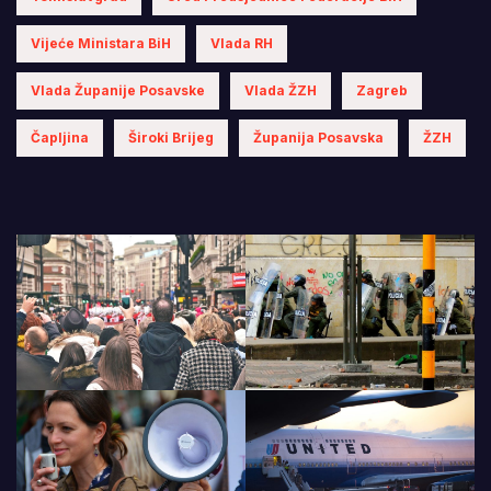
Vijeće Ministara BiH
Vlada RH
Vlada Županije Posavske
Vlada ŽZH
Zagreb
Čapljina
Široki Brijeg
Županija Posavska
ŽZH