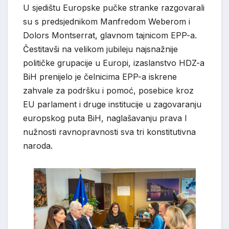
U sjedištu Europske pučke stranke razgovarali
su s predsjednikom Manfredom Weberom i
Dolors Montserrat, glavnom tajnicom EPP-a.
Čestitavši na velikom jubileju najsnažnije
političke grupacije u Europi, izaslanstvo HDZ-a
BiH prenijelo je čelnicima EPP-a iskrene
zahvale za podršku i pomoć, posebice kroz
EU parlament i druge institucije u zagovaranju
europskog puta BiH, naglašavanju prava I
nužnosti ravnopravnosti sva tri konstitutivna
naroda.