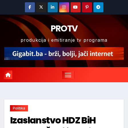
Skip
to
content
PROTV
produkcija i emitiranje tv programa
Politika
Izaslanstvo HDZ BiH