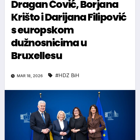
Dragan Čović, Borjana
Krišto i Darijana Filipović
s europskom
dužnosnicima u
Bruxellesu
#HDZ BiH
MAR 18, 2026