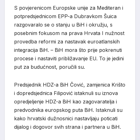
S povjerenicom Europske unije za Mediteran i
potpredsjednicom EPP-a Dubravkom Šuica
razgovaralo se o stanju u BiH i okružju, s
posebnim fokusom na prava Hrvata I nužnost
provedba reformi za nastavak euroatlanskih
integracija BiH. – BiH mora što prije pokrenuti
procese i nastaviti približavanje EU. To je jedini
put za budućnost, poručili su.
Predsjednik HDZ-a BiH Čović, zamjenica Krišto
i dopredsjednica Filipović istaknuli su iznova
opredjeljenje HDZ-a BiH kao zagovaratelja i
predvodnika europskog puta BiH. Istaknuli su
kako hrvatski dužnosnici nastavljaju poticati
dijalog i dogovor svih strana i partnera u BiH.