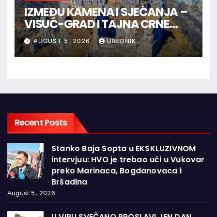
IZMEĐU KAMENA I SJEĆANJA –
VISUĆ-GRAD I TAJNA CRNE
KRALJICE
AUGUST 5, 2026
UREDNIK
Recent Posts
Stanko Baja Sopta u EKSKLUZIVNOM
intervjuu: HVO je trebao ući u Vukovar
preko Marinaca, Bogdanovaca i
Bršadina
August 5, 2026
U VIRU SVEČANO PROSLAVLJEN DAN