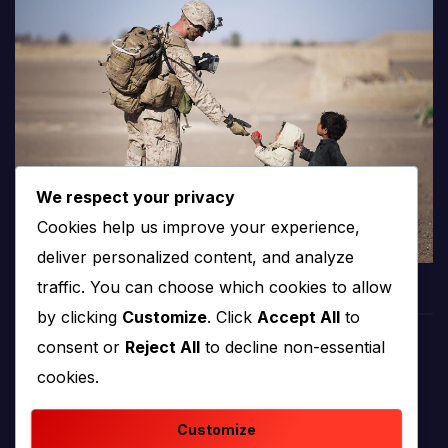
We respect your privacy
Cookies help us improve your experience,
deliver personalized content, and analyze
traffic. You can choose which cookies to allow
by clicking
Customize
. Click
Accept All
to
consent or
Reject All
to decline non-essential
PROTV
cookies.
produkcija i emitiranje tv programa
Customize