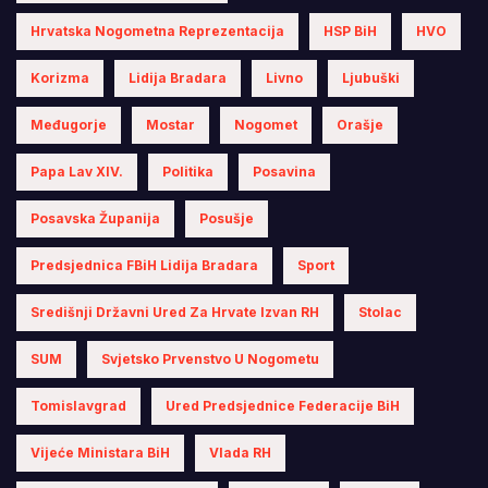
Hrvatska Nogometna Reprezentacija
HSP BiH
HVO
Korizma
Lidija Bradara
Livno
Ljubuški
Međugorje
Mostar
Nogomet
Orašje
Papa Lav XIV.
Politika
Posavina
Posavska Županija
Posušje
Predsjednica FBiH Lidija Bradara
Sport
Središnji Državni Ured Za Hrvate Izvan RH
Stolac
SUM
Svjetsko Prvenstvo U Nogometu
Tomislavgrad
Ured Predsjednice Federacije BiH
Vijeće Ministara BiH
Vlada RH