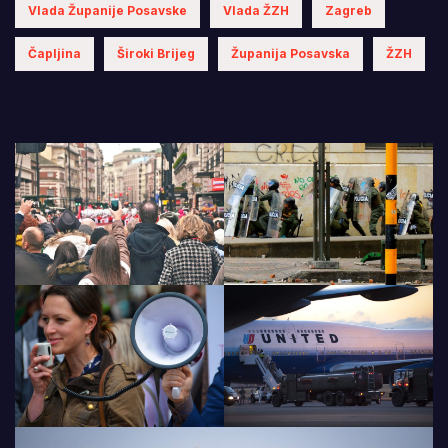
Vlada Županije Posavske
Vlada ŽZH
Zagreb
Čapljina
Široki Brijeg
Županija Posavska
ŽZH