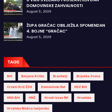
DOMOVINSKE ZAHVALNOSTI
August 5, 2026
ŽUPA GRAČAC OBILJEŽILA SPOMENDAN
4. BOJNE “GRAČAC”
August 5, 2026
TAGS
BiH
Borjana Krišto
Branitelji
Briješka Zvona
Crveni Križ ŽZH
Domovinski Rat
HDZ BiH
HNS BiH
HNŽ
Hrvati Izvan RH
Hrvatska
Hrvatska Matica Iseljenika