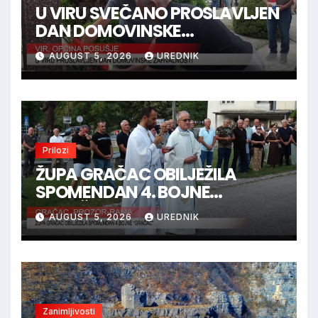
U VIRU SVEČANO PROSLAVLJEN
DAN DOMOVINSKE
ZAHVALNOSTI
AUGUST 5, 2026
UREDNIK
Prilozi
ŽUPA GRAČAC OBILJEŽILA
SPOMENDAN 4. BOJNE
“GRAČAC”
AUGUST 5, 2026
UREDNIK
Zanimljivosti