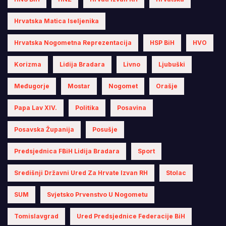
Hrvatska Matica Iseljenika
Hrvatska Nogometna Reprezentacija
HSP BiH
HVO
Korizma
Lidija Bradara
Livno
Ljubuški
Međugorje
Mostar
Nogomet
Orašje
Papa Lav XIV.
Politika
Posavina
Posavska Županija
Posušje
Predsjednica FBiH Lidija Bradara
Sport
Središnji Državni Ured Za Hrvate Izvan RH
Stolac
SUM
Svjetsko Prvenstvo U Nogometu
Tomislavgrad
Ured Predsjednice Federacije BiH