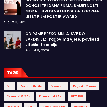
NEUM UNDERWATER FILM FESTIVAL 2026.
DONOSI TRI DANA FILMA, UMJETNOSTI I
MORA – UVEDENA I NOVA KATEGORIJA
„BEST FILM POSTER AWARD“
August 8, 2026
OD RAME PREKO SINJA, SVE DO
SARDINIJE: Tragovima vjere, povijesti i
viteške tradicije
August 8, 2026
TAGS
BiH
Borjana Krišto
Branitelji
Briješka Zvona
Crveni Križ ŽZH
Domovinski Rat
HDZ BiH
HNS BiH
HNŽ
Hrvati Izvan RH
Hrvatska