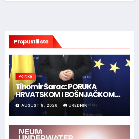
Propustili ste
Politika
Tihomir Šarac: PORUKA
HRVATSKOM I BOŠNJAČKOM
NARODU U BiH
AUGUST 8, 2026
UREDNIK