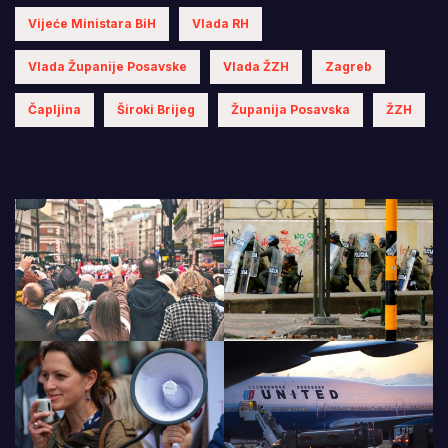
Vijeće Ministara BiH
Vlada RH
Vlada Županije Posavske
Vlada ŽZH
Zagreb
Čapljina
Široki Brijeg
Županija Posavska
ŽZH