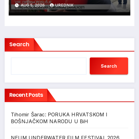
ZAHVALNOSTI
AUG 5, 2026
UREDNIK
Search
Search
Recent Posts
Tihomir Šarac: PORUKA HRVATSKOM I
BOŠNJAČKOM NARODU U BiH
NEUM UNDERWATER FILM FESTIVAL 2026.