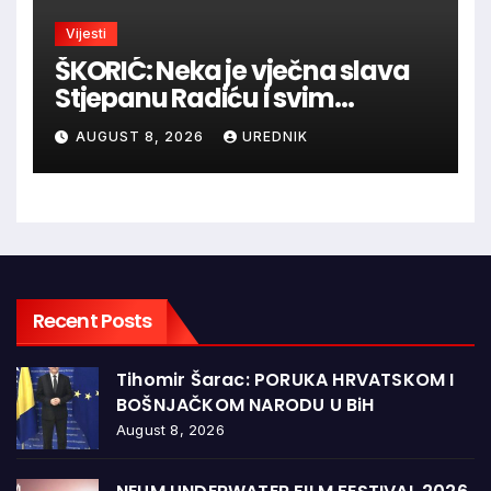
Vijesti
ŠKORIĆ: Neka je vječna slava
Stjepanu Radiću i svim
hrvatskim velikanima, a
AUGUST 8, 2026
UREDNIK
vječna zahvalnost hrvatskim
braniteljima
Recent Posts
Tihomir Šarac: PORUKA HRVATSKOM I
BOŠNJAČKOM NARODU U BiH
August 8, 2026