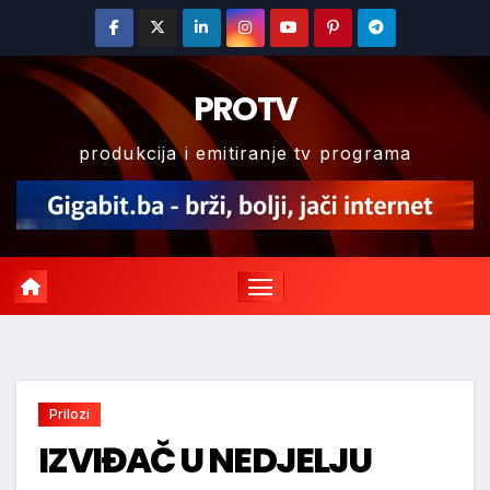
Skip
to
content
PROTV
produkcija i emitiranje tv programa
Prilozi
IZVIĐAČ U NEDJELJU