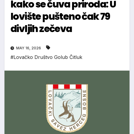
kako se čuva priroda: U
lovište pušteno čak 79
divljih zečeva
MAY 16, 2026
#Lovačko Društvo Golub Čitluk