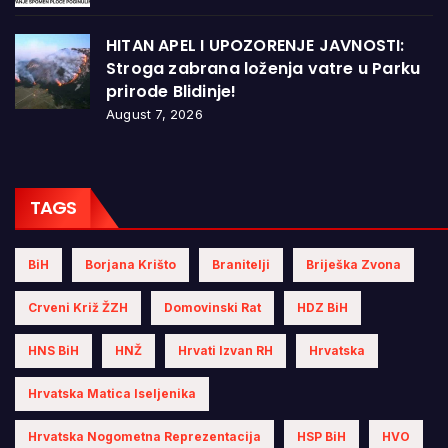
HITAN APEL I UPOZORENJE JAVNOSTI:
Stroga zabrana loženja vatre u Parku
prirode Blidinje!
August 7, 2026
TAGS
BiH
Borjana Krišto
Branitelji
Briješka Zvona
Crveni Križ ŽZH
Domovinski Rat
HDZ BiH
HNS BiH
HNŽ
Hrvati Izvan RH
Hrvatska
Hrvatska Matica Iseljenika
Hrvatska Nogometna Reprezentacija
HSP BiH
HVO