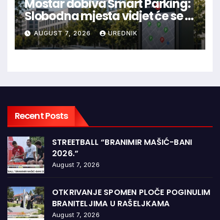
Mostar dobiva Smart Parking:
Slobodna mjesta vidjet će se u
aplikaciji
AUGUST 7, 2026
UREDNIK
Recent Posts
STREETBALL “BRANIMIR MAŠIĆ-BANI
2026.”
August 7, 2026
OTKRIVANJE SPOMEN PLOČE POGINULIM
BRANITELJIMA U RAŠELJKAMA
August 7, 2026