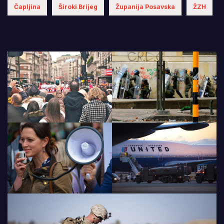
Čapljina
Široki Brijeg
Županija Posavska
ŽZH