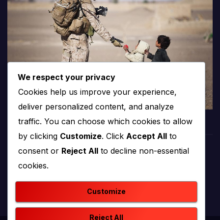
We respect your privacy
Cookies help us improve your experience,
deliver personalized content, and analyze
traffic. You can choose which cookies to allow
by clicking
Customize
. Click
Accept All
to
consent or
Reject All
to decline non-essential
PROTV
cookies.
produkcija i emitiranje tv programa
Customize
Reject All