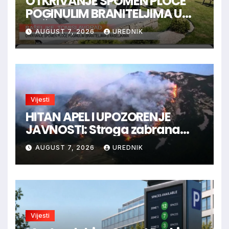
OTKRIVANJE SPOMEN PLOČE
POGINULIM BRANITELJIMA U
RAŠELJKAMA
AUGUST 7, 2026
UREDNIK
Vijesti
HITAN APEL I UPOZORENJE
JAVNOSTI: Stroga zabrana
loženja vatre u Parku prirode
AUGUST 7, 2026
UREDNIK
Blidinje!
Vijesti