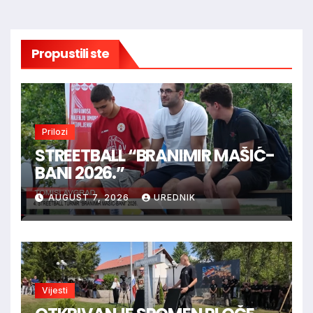
Propustili ste
Prilozi
STREETBALL “BRANIMIR MAŠIĆ-
BANI 2026.”
AUGUST 7, 2026
UREDNIK
Vijesti