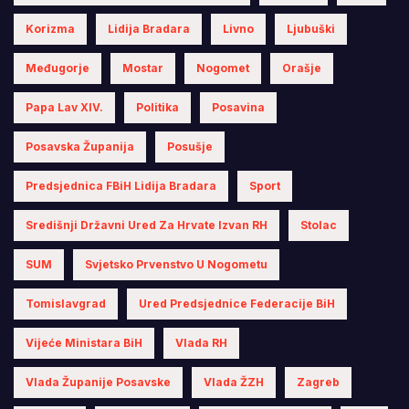
Korizma
Lidija Bradara
Livno
Ljubuški
Međugorje
Mostar
Nogomet
Orašje
Papa Lav XIV.
Politika
Posavina
Posavska Županija
Posušje
Predsjednica FBiH Lidija Bradara
Sport
Središnji Državni Ured Za Hrvate Izvan RH
Stolac
SUM
Svjetsko Prvenstvo U Nogometu
Tomislavgrad
Ured Predsjednice Federacije BiH
Vijeće Ministara BiH
Vlada RH
Vlada Županije Posavske
Vlada ŽZH
Zagreb