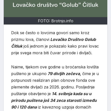
FOTO: Brotnjo.info
Dok se često o lovcima govori samo kroz
prizmu lova, članovi
Lovačko Društvo Golub
Čitluk
još jednom je pokazalo kako pravi lovac
prije svega mora biti čuvar prirode i divljači.
Naime, tijekom ove godine u broćanska lovišta
pušteno je ukupno
79 divljih zečeva,
čime je u
potpunosti realiziran plan obnove fonda ove
plemenite divljači za 2026. godinu. Posljednje
puštanje obavljeno je
14. svibnja kada su u
prirodu puštena još 34 zeca starosti između
90 i 120 dana
iz kaveznog uzgoja domaćih