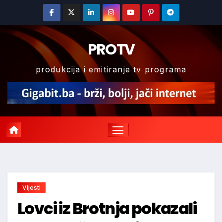
Skip
to
content
PROTV
produkcija i emitiranje tv programa
Vijesti
Lovci iz Brotnja pokazali