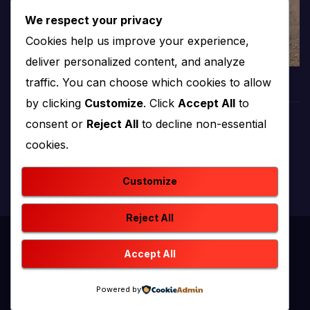
We respect your privacy
Cookies help us improve your experience,
deliver personalized content, and analyze
traffic. You can choose which cookies to allow
by clicking
Customize
. Click
Accept All
to
consent or
Reject All
to decline non-essential
PROTV
cookies.
produkcija i emitiranje tv programa
Customize
Reject All
Proudly powered by WordPress
|
Theme: newstack by
Accept All
Themeansar
.
Powered by
Home
Kontakt
O nama