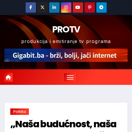
Skip
to
content
PROTV
produkcija i emitiranje tv programa
Politika
„Naša budućnost, naša