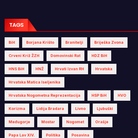
TAGS
BiH
Borjana Krišto
Branitelji
Briješka Zvona
Crveni Križ ŽZH
Domovinski Rat
HDZ BiH
HNS BiH
HNŽ
Hrvati Izvan RH
Hrvatska
Hrvatska Matica Iseljenika
Hrvatska Nogometna Reprezentacija
HSP BiH
HVO
Korizma
Lidija Bradara
Livno
Ljubuški
Međugorje
Mostar
Nogomet
Orašje
Papa Lav XIV.
Politika
Posavina