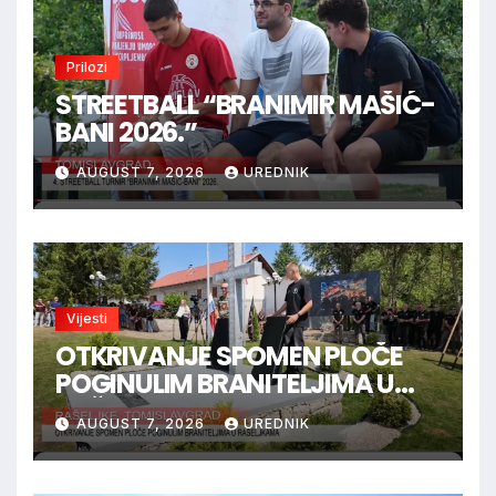
Prilozi
STREETBALL “BRANIMIR MAŠIĆ-
BANI 2026.”
AUGUST 7, 2026
UREDNIK
Vijesti
OTKRIVANJE SPOMEN PLOČE
POGINULIM BRANITELJIMA U
RAŠELJKAMA
AUGUST 7, 2026
UREDNIK