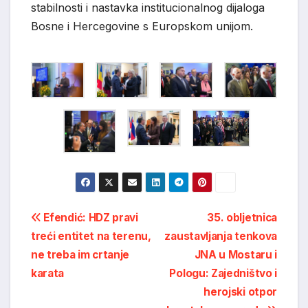
stabilnosti i nastavka institucionalnog dijaloga
Bosne i Hercegovine s Europskom unijom.
Post
Efendić: HDZ pravi
35. obljetnica
treći entitet na terenu,
zaustavljanja tenkova
navigation
ne treba im crtanje
JNA u Mostaru i
karata
Pologu: Zajedništvo i
herojski otpor