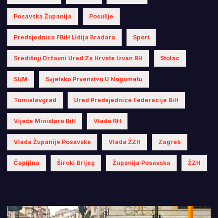
Posavska Županija
Posušje
Predsjednica FBiH Lidija Bradara
Sport
Središnji Državni Ured Za Hrvate Izvan RH
Stolac
SUM
Svjetsko Prvenstvo U Nogometu
Tomislavgrad
Ured Predsjednice Federacije BiH
Vijeće Ministara BiH
Vlada RH
Vlada Županije Posavske
Vlada ŽZH
Zagreb
Čapljina
Široki Brijeg
Županija Posavska
ŽZH