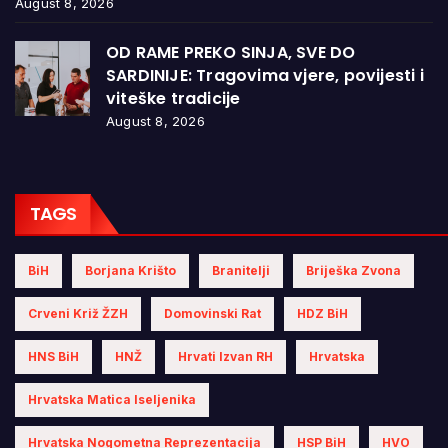
August 8, 2026
OD RAME PREKO SINJA, SVE DO
SARDINIJE: Tragovima vjere, povijesti i
viteške tradicije
August 8, 2026
TAGS
BiH
Borjana Krišto
Branitelji
Briješka Zvona
Crveni Križ ŽZH
Domovinski Rat
HDZ BiH
HNS BiH
HNŽ
Hrvati Izvan RH
Hrvatska
Hrvatska Matica Iseljenika
Hrvatska Nogometna Reprezentacija
HSP BiH
HVO