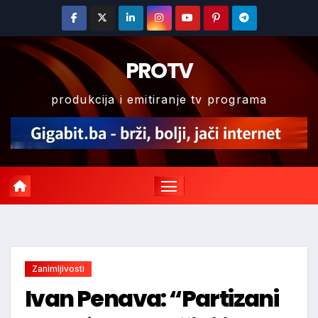
Skip
to
content
PROTV
produkcija i emitiranje tv programa
Zanimljivosti
Ivan Penava: “Partizani