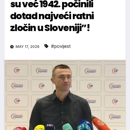
su već 1942. počinili
dotad najveći ratni
zločin u Sloveniji”!
#povijest
MAY 17, 2026