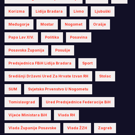
Korizma
Lidija Bradara
Livno
Ljubuški
Međugorje
Mostar
Nogomet
Orašje
Papa Lav XIV.
Politika
Posavina
Posavska Županija
Posušje
Predsjednica FBiH Lidija Bradara
Sport
Središnji Državni Ured Za Hrvate Izvan RH
Stolac
SUM
Svjetsko Prvenstvo U Nogometu
Tomislavgrad
Ured Predsjednice Federacije BiH
Vijeće Ministara BiH
Vlada RH
Vlada Županije Posavske
Vlada ŽZH
Zagreb