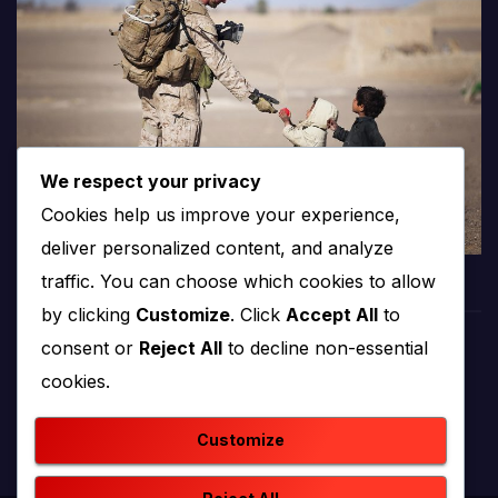
We respect your privacy
Cookies help us improve your experience,
deliver personalized content, and analyze
traffic. You can choose which cookies to allow
by clicking
Customize
. Click
Accept All
to
consent or
Reject All
to decline non-essential
PROTV
cookies.
produkcija i emitiranje tv programa
Customize