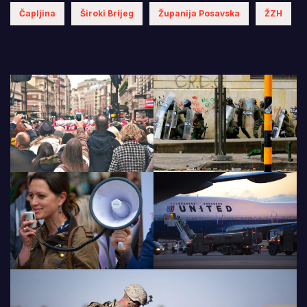
Čapljina
Široki Brijeg
Županija Posavska
ŽZH