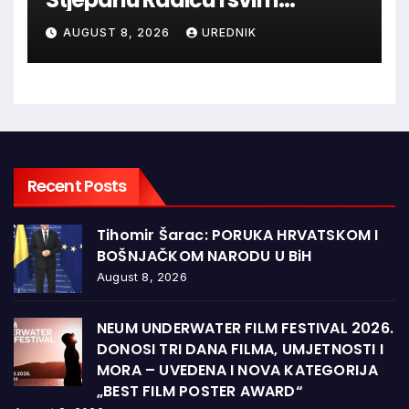
hrvatskim velikanima, a
AUGUST 8, 2026
UREDNIK
vječna zahvalnost hrvatskim
braniteljima
Recent Posts
Tihomir Šarac: PORUKA HRVATSKOM I
BOŠNJAČKOM NARODU U BiH
August 8, 2026
NEUM UNDERWATER FILM FESTIVAL 2026.
DONOSI TRI DANA FILMA, UMJETNOSTI I
MORA – UVEDENA I NOVA KATEGORIJA
„BEST FILM POSTER AWARD“