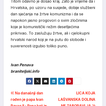
Titom odavno je došao kraj. Zato je vrijeme da i
Hrvatska, po uzoru na susjede, dobije službeni
dan sjećanja na žrtve komunizma i da se
napokon jasno progovori o svim zločinima
koje je komunistički režim desetljećima
prikrivao. To zaslužuju žrtve, ali i cjelokupni
hrvatski narod koji je na putu do slobode i
suverenosti izgubio toliko puno.
Ivan Penava
braniteljski.info
Post
Na današnji dan
LICA KOJA
rođen je papa Ivan
LAŠVANSKA DOLINA
navigation
Pavao II.: Papa koji je
NE ZABORAVLJA