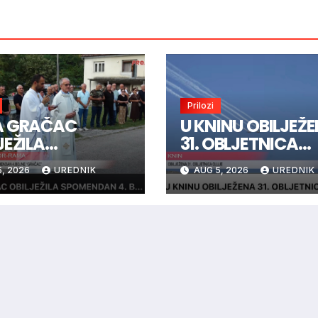
Prilozi
A GRAČAC
U KNINU OBILJEŽ
JEŽILA
31. OBLJETNICA
MENDAN 4.
OLUJE
, 2026
UREDNIK
AUG 5, 2026
UREDNIK
NE “GRAČAC”