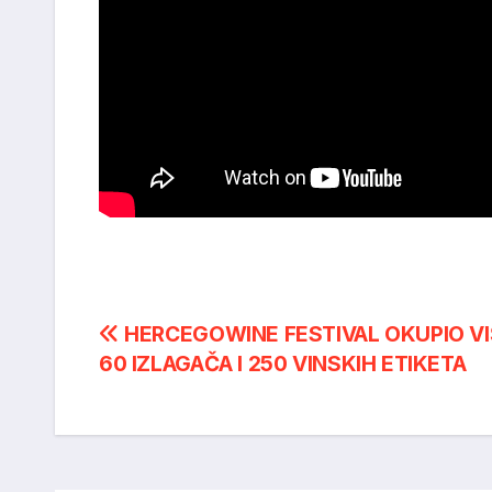
Post
HERCEGOWINE FESTIVAL OKUPIO VI
60 IZLAGAČA I 250 VINSKIH ETIKETA
navigation