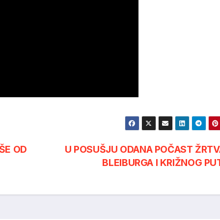
ŠE OD
U POSUŠJU ODANA POČAST ŽRT
BLEIBURGA I KRIŽNOG PU