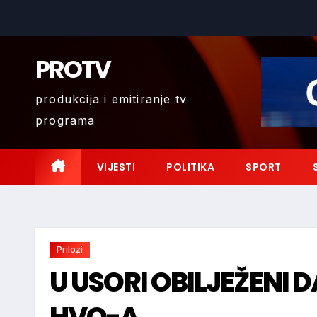
Skip
to
content
PROTV
produkcija i emitiranje tv
programa
VIJESTI
POLITIKA
SPORT
Prilozi
U USORI OBILJEŽENI D
HVO-A